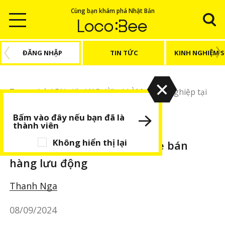
Cùng bạn khám phá Nhật Bản
ĐĂNG NHẬP
TIN TỨC
KINH NGHIỆM 
Trang chủ
/
Bài viết
/
NGƯỜI ĐI LÀM
/
Khởi nghiệp tại
Nhật bằng xe bán hàng lưu động
Bấm vào đây nếu bạn đã là
thành viên
NGƯỜI ĐI LÀM
BÀI VIẾT NỔI BẬT
Không hiển thị lại
Khởi nghiệp tại Nhật bằng xe bán
hàng lưu động
Thanh Nga
08/09/2024