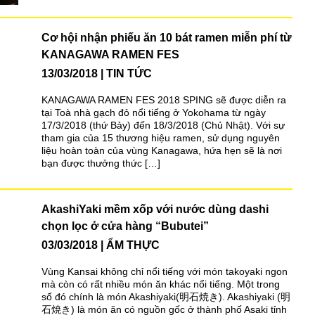
Cơ hội nhận phiếu ăn 10 bát ramen miễn phí từ
KANAGAWA RAMEN FES
13/03/2018
TIN TỨC
KANAGAWA RAMEN FES 2018 SPING sẽ được diễn ra
tại Toà nhà gạch đỏ nổi tiếng ở Yokohama từ ngày
17/3/2018 (thứ Bảy) đến 18/3/2018 (Chủ Nhật). Với sự
tham gia của 15 thương hiệu ramen, sử dụng nguyên
liệu hoàn toàn của vùng Kanagawa, hứa hẹn sẽ là nơi
bạn được thưởng thức […]
AkashiYaki mềm xốp với nước dùng dashi
chọn lọc ở cửa hàng “Bubutei”
03/03/2018
ẨM THỰC
Vùng Kansai không chỉ nổi tiếng với món takoyaki ngon
mà còn có rất nhiều món ăn khác nổi tiếng. Một trong
số đó chính là món Akashiyaki(明石焼き). Akashiyaki (明
石焼き) là món ăn có nguồn gốc ở thành phố Asaki tỉnh