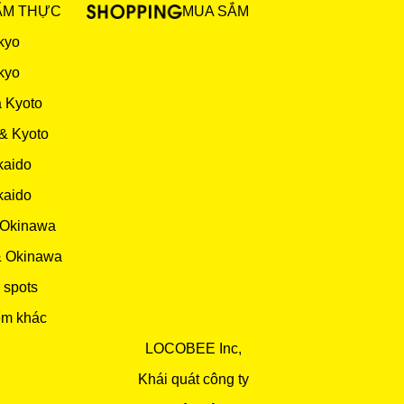
ẨM THỰC
MUA SẮM
kyo
kyo
 Kyoto
& Kyoto
kaido
kaido
 Okinawa
& Okinawa
 spots
ểm khác
LOCOBEE Inc,
Khái quát công ty