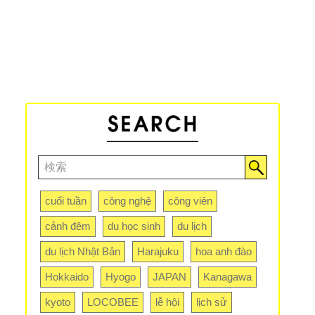
cuối tuần
công nghệ
công viên
cảnh đêm
du học sinh
du lịch
du lịch Nhật Bản
Harajuku
hoa anh đào
Hokkaido
Hyogo
JAPAN
Kanagawa
kyoto
LOCOBEE
lễ hội
lịch sử