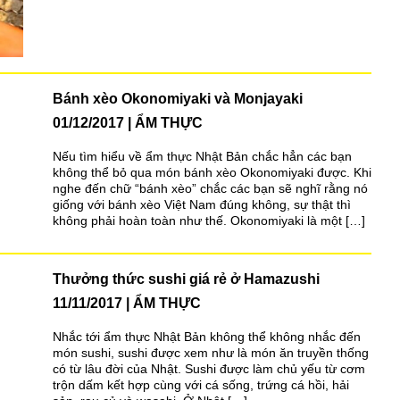
Bánh xèo Okonomiyaki và Monjayaki
01/12/2017
ẨM THỰC
Nếu tìm hiểu về ẩm thực Nhật Bản chắc hẳn các bạn
không thể bỏ qua món bánh xèo Okonomiyaki được. Khi
nghe đến chữ “bánh xèo” chắc các bạn sẽ nghĩ rằng nó
giống với bánh xèo Việt Nam đúng không, sự thật thì
không phải hoàn toàn như thế. Okonomiyaki là một […]
Thưởng thức sushi giá rẻ ở Hamazushi
11/11/2017
ẨM THỰC
Nhắc tới ẩm thực Nhật Bản không thể không nhắc đến
món sushi, sushi được xem như là món ăn truyền thống
có từ lâu đời của Nhật. Sushi được làm chủ yếu từ cơm
trộn dấm kết hợp cùng với cá sống, trứng cá hồi, hải