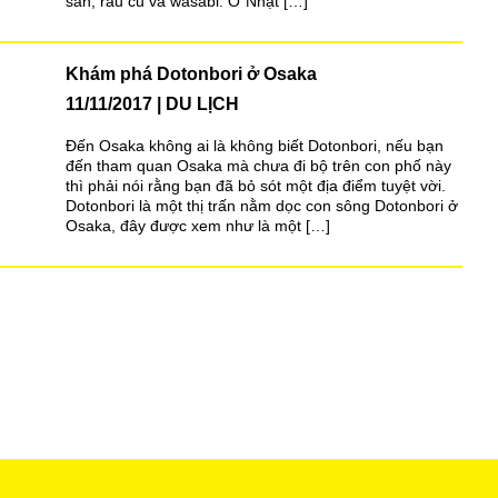
sản, rau củ và wasabi. Ở Nhật […]
Khám phá Dotonbori ở Osaka
11/11/2017
DU LỊCH
Đến Osaka không ai là không biết Dotonbori, nếu bạn
đến tham quan Osaka mà chưa đi bộ trên con phố này
thì phải nói rằng bạn đã bỏ sót một địa điểm tuyệt vời.
Dotonbori là một thị trấn nằm dọc con sông Dotonbori ở
Osaka, đây được xem như là một […]