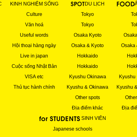
C
KINH NGHIỆM SỐNG
DU LỊCH
Culture
Tokyo
To
Văn hoá
Tokyo
To
Useful words
Osaka Kyoto
Osaka
Hội thoại hàng ngày
Osaka & Kyoto
Osaka 
Live in japan
Hokkaido
Hok
Cuộc sống Nhật Bản
Hokkaido
Hok
VISA etc
Kyushu Okinawa
Kyushu
Thủ tục hành chính
Kyushu & Okinawa
Kyushu 
Other spots
Other
Địa điểm khác
Địa đi
SINH VIÊN
Japanese schools