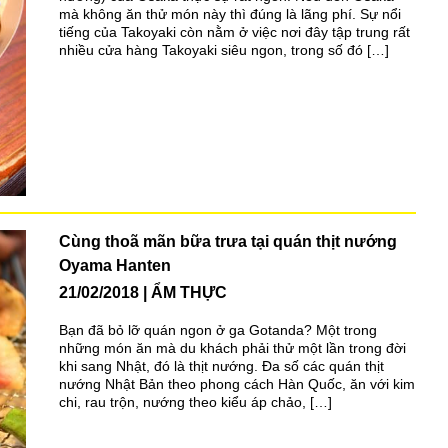
mà không ăn thử món này thì đúng là lãng phí. Sự nổi
tiếng của Takoyaki còn nằm ở việc nơi đây tập trung rất
nhiều cửa hàng Takoyaki siêu ngon, trong số đó […]
Cùng thoã mãn bữa trưa tại quán thịt nướng
Oyama Hanten
21/02/2018
ẨM THỰC
Bạn đã bỏ lỡ quán ngon ở ga Gotanda? Một trong
những món ăn mà du khách phải thử một lần trong đời
khi sang Nhật, đó là thịt nướng. Đa số các quán thịt
nướng Nhật Bản theo phong cách Hàn Quốc, ăn với kim
chi, rau trộn, nướng theo kiểu áp chảo, […]