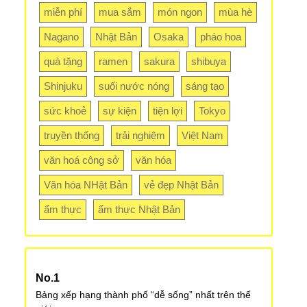
miễn phí
mua sắm
món ngon
mùa hè
Nagano
Nhật Bản
Osaka
pháo hoa
quà tặng
ramen
sakura
shibuya
Shinjuku
suối nước nóng
sáng tạo
sức khoẻ
sự kiện
tiện lợi
Tokyo
truyền thống
trải nghiệm
Việt Nam
văn hoá công sở
văn hóa
Văn hóa NHật Bản
vẻ đẹp Nhật Bản
ẩm thực
ẩm thực Nhật Bản
Bảng xếp hạng thành phố “dễ sống” nhất trên thế