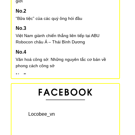
giới
“Bữa tiệc” của các quý ông hói đầu
Việt Nam giành chiến thắng liên tiếp tại ABU
Robocon châu Á – Thái Bình Dương
Văn hoá công sở: Những nguyên tắc cơ bản về
phong cách công sở
Văn hoá công sở - Cách trả lời điện thoại
Một số lưu ý khi nuôi thú cưng tại Nhật Bản
Locobee_vn
3 quán cà phê trên cây thú vị ở Nhật Bản