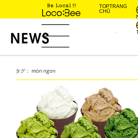
TOP
TRANG
CHỦ
KINH NGHIỆM SỐNG
TIN TỨC
タグ： món ngon