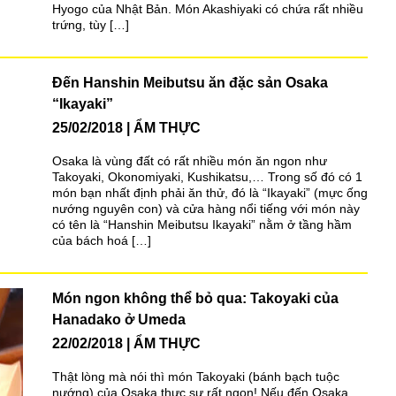
Hyogo của Nhật Bản. Món Akashiyaki có chứa rất nhiều
trứng, tùy […]
Đến Hanshin Meibutsu ăn đặc sản Osaka
“Ikayaki”
25/02/2018
ẨM THỰC
Osaka là vùng đất có rất nhiều món ăn ngon như
Takoyaki, Okonomiyaki, Kushikatsu,… Trong số đó có 1
món bạn nhất định phải ăn thử, đó là “Ikayaki” (mực ống
nướng nguyên con) và cửa hàng nổi tiếng với món này
có tên là “Hanshin Meibutsu Ikayaki” nằm ở tầng hầm
của bách hoá […]
Món ngon không thể bỏ qua: Takoyaki của
Hanadako ở Umeda
22/02/2018
ẨM THỰC
Thật lòng mà nói thì món Takoyaki (bánh bạch tuộc
nướng) của Osaka thực sự rất ngon! Nếu đến Osaka