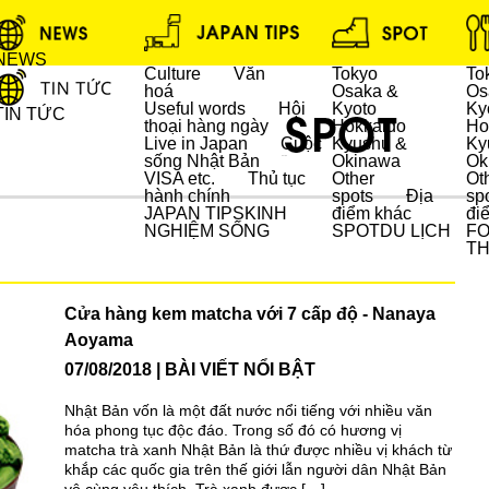
NEWS
Culture
Văn
Tokyo
To
hoá
Osaka &
Os
Useful words
Hội
Kyoto
Ky
TIN TỨC
thoại hàng ngày
Hokkaido
Ho
Live in Japan
Cuộc
Kyushu &
Ky
sống Nhật Bản
Okinawa
Ok
DU LỊCH
VISA etc.
Thủ tục
Other
Ot
hành chính
spots
Địa
sp
JAPAN TIPS
KINH
điểm khác
đi
NGHIỆM SỐNG
SPOT
DU LỊCH
F
T
Cửa hàng kem matcha với 7 cấp độ - Nanaya
Aoyama
07/08/2018
BÀI VIẾT NỔI BẬT
Nhật Bản vốn là một đất nước nổi tiếng với nhiều văn
hóa phong tục độc đáo. Trong số đó có hương vị
matcha trà xanh Nhật Bản là thứ được nhiều vị khách từ
khắp các quốc gia trên thế giới lẫn người dân Nhật Bản
vô cùng yêu thích. Trà xanh được […]