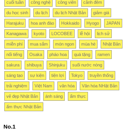
cuối tuần
công nghệ
công viên
cảnh đêm
du học sinh
du lịch
du lịch Nhật Bản
giảm giá
Harajuku
hoa anh đào
Hokkaido
Hyogo
JAPAN
Kanagawa
kyoto
LOCOBEE
lễ hội
lịch sử
miễn phí
mua sắm
món ngon
mùa hè
Nhật Bản
nổi tiếng
Osaka
pháo hoa
quà tặng
ramen
sakura
shibuya
Shinjuku
suối nước nóng
sáng tạo
sự kiện
tiện lợi
Tokyo
truyền thống
trải nghiệm
Việt Nam
văn hóa
Văn hóa NHật Bản
vẻ đẹp Nhật Bản
ánh sáng
ẩm thực
ẩm thực Nhật Bản