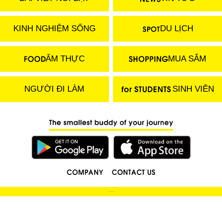
KINH NGHIỆM SỐNG
DU LỊCH
ẨM THỰC
MUA SẮM
NGƯỜI ĐI LÀM
SINH VIÊN
(C) 2018 LOCOBEE