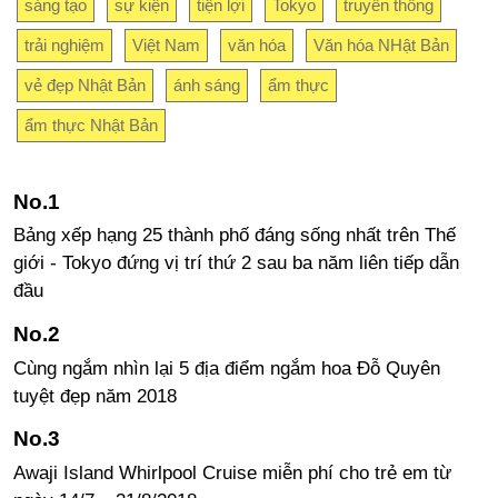
sáng tạo
sự kiện
tiện lợi
Tokyo
truyền thống
trải nghiệm
Việt Nam
văn hóa
Văn hóa NHật Bản
vẻ đẹp Nhật Bản
ánh sáng
ẩm thực
ẩm thực Nhật Bản
Bảng xếp hạng 25 thành phố đáng sống nhất trên Thế
giới - Tokyo đứng vị trí thứ 2 sau ba năm liên tiếp dẫn
đầu
Cùng ngắm nhìn lại 5 địa điểm ngắm hoa Đỗ Quyên
tuyệt đẹp năm 2018
Awaji Island Whirlpool Cruise miễn phí cho trẻ em từ