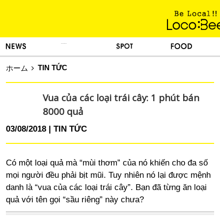
KINH NGHIỆM SỐNG
TIN TỨC
DU LỊCH
ẨM THỰC
TIN TỨC
ホーム
Vua của các loại trái cây: 1 phút bán
8000 quả
03/08/2018
TIN TỨC
Có một loại quả mà “mùi thơm” của nó khiến cho đa số
mọi người đều phải bịt mũi. Tuy nhiên nó lại được mệnh
danh là “vua của các loại trái cây”. Bạn đã từng ăn loại
quả với tên gọi “sầu riêng” này chưa?