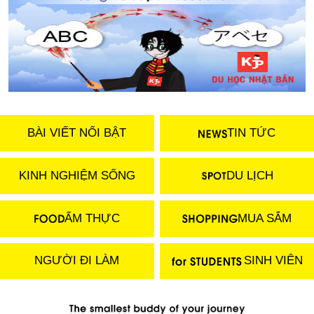
BÀI VIẾT NỔI BẬT
TIN TỨC
KINH NGHIỆM SỐNG
DU LỊCH
ẨM THỰC
MUA SẮM
NGƯỜI ĐI LÀM
SINH VIÊN