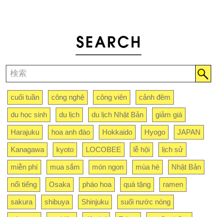
cuối tuần
công nghệ
công viên
cảnh đêm
du học sinh
du lịch
du lịch Nhật Bản
giảm giá
Harajuku
hoa anh đào
Hokkaido
Hyogo
JAPAN
Kanagawa
kyoto
LOCOBEE
lễ hội
lịch sử
miễn phí
mua sắm
món ngon
mùa hè
Nhật Bản
nổi tiếng
Osaka
pháo hoa
quà tặng
ramen
sakura
shibuya
Shinjuku
suối nước nóng