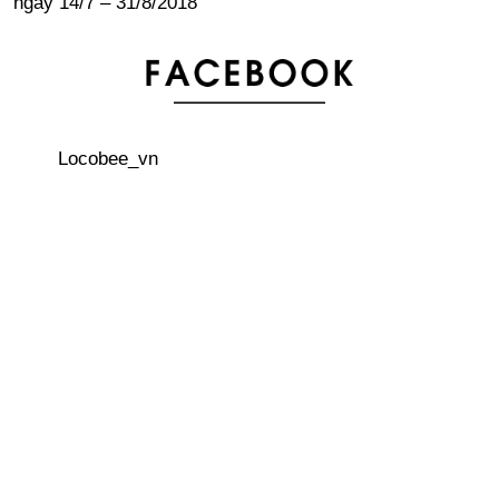
ngày 14/7 – 31/8/2018
Khám phá ngôi đền dưới nước Honpuku-ji ở đảo Awaji
“Harajuku CHICAGO ” – Cửa hàng bán quần áo truyền
Locobee_vn
thống Nhật Bản, Kimono cũ với giá rẻ bất ngờ
Nhật Bản đưa mẫu xe ô tô mới vào ngành công nghiệp
taxi
Du lịch Nhật Bản giá rẻ với vé Seishun 18
Giải nhiệt mùa hè với 4 công viên nước tại Tokyo