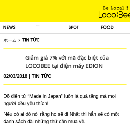
KINH NGHIỆM SỐNG
TIN TỨC
DU LỊCH
ẨM THỰC
TIN TỨC
ホーム
Giảm giá 7% với mã đặc biệt của
LOCOBEE tại điện máy EDION
02/03/2018
TIN TỨC
Đồ điện tử “Made in Japan” luôn là quà tặng mà mọi
người đều yêu thích!
Nếu có ai đó nói rằng họ sẽ đi Nhật thì hẳn sẽ có một
danh sách dài những thứ cần mua về.