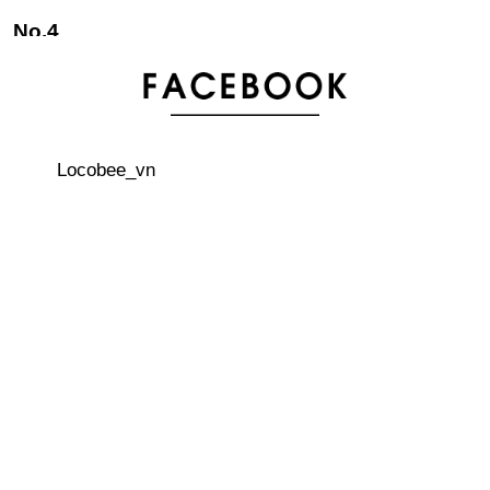
Thịt bò Kobe - loại thịt bò hiếm hơn vàng ở Nhật Bản
Một số lời khuyên khi đi taxi ở Nhật
Locobee_vn
Nhật Bản giành giải thưởng Ig Nobel trong lĩnh vực y tế
Nhật Bản - vương quốc loài mèo
Những điều ngộ nhận về đất nước Nhật Bản
Kỉ lục Guinness thế giới về Tokoroten dài hơn 100m