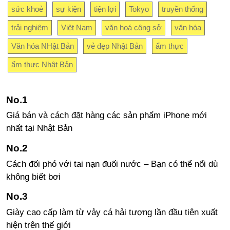
sức khoẻ
sự kiện
tiện lợi
Tokyo
truyền thống
trải nghiệm
Việt Nam
văn hoá công sở
văn hóa
Văn hóa NHật Bản
vẻ đẹp Nhật Bản
ẩm thực
ẩm thực Nhật Bản
Giá bán và cách đặt hàng các sản phẩm iPhone mới
nhất tại Nhật Bản
Cách đối phó với tai nạn đuối nước – Bạn có thể nổi dù
không biết bơi
Giày cao cấp làm từ vảy cá hải tượng lần đầu tiên xuất
hiện trên thế giới