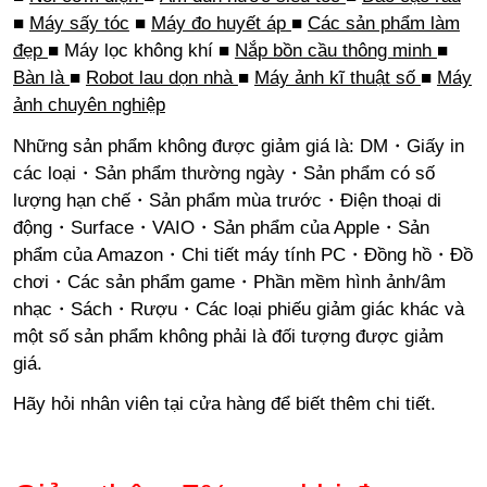
■
Máy sấy tóc
■
Máy đo huyết áp
■
Các sản phẩm làm
đẹp
■
Máy lọc không khí
■
Nắp bồn cầu thông minh
■
Bàn là
■
Robot lau dọn nhà
■
Máy ảnh kĩ thuật số
■
Máy
ảnh chuyên nghiệp
Những sản phẩm không được giảm giá là: DM・Giấy in
các loại・Sản phẩm thường ngày・Sản phẩm có số
lượng hạn chế・Sản phẩm mùa trước・Điện thoại di
động・Surface・VAIO・Sản phẩm của Apple・Sản
phẩm của Amazon・Chi tiết máy tính PC・Đồng hồ・Đồ
chơi・Các sản phẩm game・Phần mềm hình ảnh/âm
nhạc・Sách・Rượu・Các loại phiếu giảm giác khác và
một số sản phẩm không phải là đối tượng được giảm
giá.
Hãy hỏi nhân viên tại cửa hàng để biết thêm chi tiết.