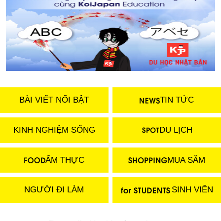
BÀI VIẾT NỔI BẬT
TIN TỨC
KINH NGHIỆM SỐNG
DU LỊCH
ẨM THỰC
MUA SẮM
NGƯỜI ĐI LÀM
SINH VIÊN