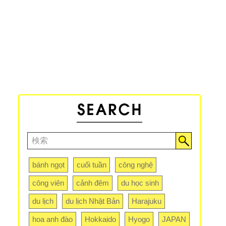
bánh ngọt
cuối tuần
công nghệ
công viên
cảnh đêm
du học sinh
du lịch
du lịch Nhật Bản
Harajuku
hoa anh đào
Hokkaido
Hyogo
JAPAN