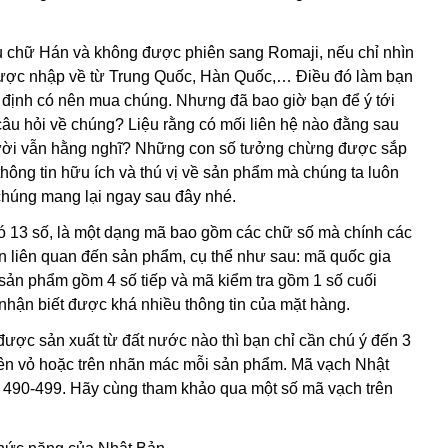
u chữ Hán và không được phiên sang Romaji, nếu chỉ nhìn
 được nhập về từ Trung Quốc, Hàn Quốc,… Điều đó làm bạn
ết định có nên mua chúng. Nhưng đã bao giờ bạn để ý tới
câu hỏi về chúng? Liệu rằng có mối liên hệ nào đằng sau
gười vẫn hằng nghĩ? Những con số tưởng chừng được sắp
ông tin hữu ích và thú vị về sản phẩm mà chúng ta luôn
chúng mang lại ngay sau đây nhé.
ó 13 số, là một dạng mã bao gồm các chữ số mà chính các
in liên quan đến sản phẩm, cụ thể như sau: mã quốc gia
sản phẩm gồm 4 số tiếp và mã kiểm tra gồm 1 số cuối
nhận biết được khá nhiều thông tin của mặt hàng.
ợc sản xuất từ đất nước nào thì bạn chỉ cần chú ý đến 3
rên vỏ hoặc trên nhãn mác mỗi sản phẩm. Mã vạch Nhật
ừ 490-499. Hãy cùng tham khảo qua một số mã vạch trên