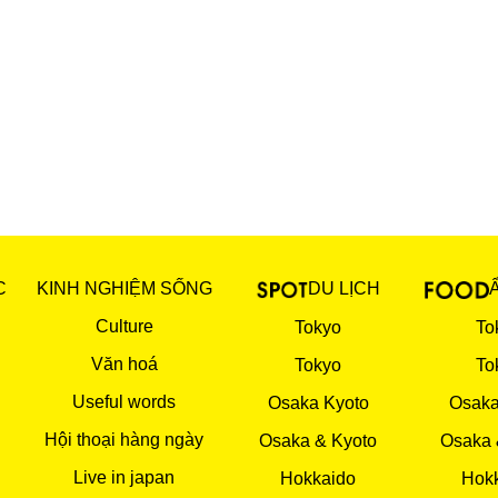
C
KINH NGHIỆM SỐNG
DU LỊCH
Culture
Tokyo
To
Văn hoá
Tokyo
To
Useful words
Osaka Kyoto
Osaka
Hội thoại hàng ngày
Osaka & Kyoto
Osaka 
Live in japan
Hokkaido
Hok