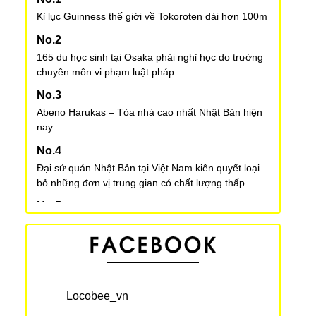
Kỉ lục Guinness thế giới về Tokoroten dài hơn 100m
165 du học sinh tại Osaka phải nghỉ học do trường
chuyên môn vi phạm luật pháp
Abeno Harukas – Tòa nhà cao nhất Nhật Bản hiện
nay
Đại sứ quán Nhật Bản tại Việt Nam kiên quyết loại
bỏ những đơn vị trung gian có chất lượng thấp
Các quy tắc viết chữ Kanji trong tiếng Nhật
Giao lộ nguy hiểm nhất Nhật Bản - ngã 5 Ehira tỉnh
Miyazaki
Locobee_vn