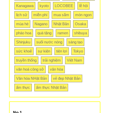
Kanagawa
kyoto
LOCOBEE
lễ hội
lịch sử
miễn phí
mua sắm
món ngon
mùa hè
Nagano
Nhật Bản
Osaka
pháo hoa
quà tặng
ramen
shibuya
Shinjuku
suối nước nóng
sáng tạo
sức khoẻ
sự kiện
tiện lợi
Tokyo
truyền thống
trải nghiệm
Việt Nam
văn hoá công sở
văn hóa
Văn hóa NHật Bản
vẻ đẹp Nhật Bản
ẩm thực
ẩm thực Nhật Bản