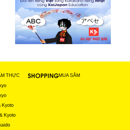
ẨM THỰC
MUA SẮM
kyo
kyo
 Kyoto
& Kyoto
kaido