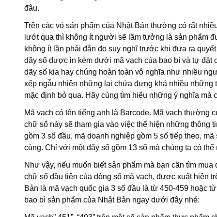
đâu.
Trên các vỏ sản phẩm của Nhật Bản thường có rất nhiề
lướt qua thì không ít người sẽ lầm tưởng là sản phẩm
không ít lần phải đắn đo suy nghĩ trước khi đưa ra quy
dãy số được in kèm dưới mã vạch của bao bì và tự đặt 
dãy số kia hay chúng hoàn toàn vô nghĩa như nhiều n
xếp ngẫu nhiên những lại chứa đựng khá nhiều những th
mặc định bỏ qua. Hãy cùng tìm hiểu những ý nghĩa mà 
Mã vạch có tên tiếng anh là Barcode. Mã vạch thường c
chữ số này sẽ tham gia vào việc thể hiện những thông t
gồm 3 số đầu, mã doanh nghiệp gồm 5 số tiếp theo, mã 
cùng. Chỉ với một dãy số gồm 13 số mà chúng ta có thể 
Như vậy, nếu muốn biết sản phẩm mà bạn cần tìm mua đư
chữ số đầu tiên của dòng số mã vạch, được xuất hiện t
Bản là mã vạch quốc gia 3 số đầu là từ 450-459 hoặc t
bao bì sản phẩm của Nhật Bản ngay dưới đây nhé: