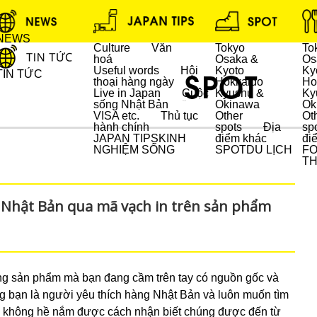
NEWS
Culture
Văn
Tokyo
To
hoá
Osaka &
Os
Useful words
Hội
Kyoto
Ky
TIN TỨC
thoại hàng ngày
Hokkaido
Ho
Live in Japan
Cuộc
Kyushu &
Ky
sống Nhật Bản
Okinawa
Ok
DU LỊCH
VISA etc.
Thủ tục
Other
Ot
hành chính
spots
Địa
sp
JAPAN TIPS
KINH
điểm khác
đi
NGHIỆM SỐNG
SPOT
DU LỊCH
F
T
 Nhật Bản qua mã vạch in trên sản phẩm
ững sản phẩm mà bạn đang cầm trên tay có nguồn gốc và
g bạn là người yêu thích hàng Nhật Bản và luôn muốn tìm
i không hề nắm được cách nhận biết chúng được đến từ