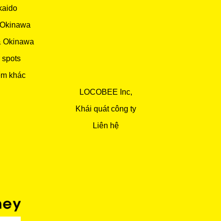
kaido
 Okinawa
& Okinawa
 spots
ểm khác
LOCOBEE Inc,
Khái quát công ty
Liên hệ