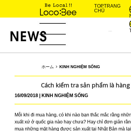
TOP
TRANG
CHỦ
KINH NGHIỆM SỐNG
TIN TỨC
ホーム
KINH NGHIỆM SỐNG
Cách kiểm tra sản phẩm là hàng
16/09/2018
KINH NGHIỆM SỐNG
Mỗi khi đi mua hàng, có khi nào bạn thắc mắc rằng nh
xuất xứ ở quốc gia nào hay chưa? Hay chỉ đơn giản rằn
mua những mặt hàng được sản xuất tại Nhật Bản mà lạ