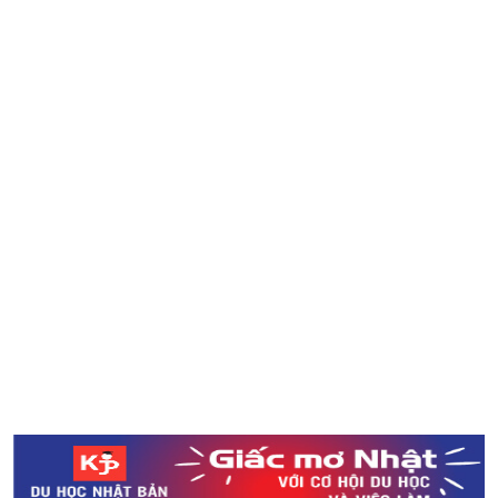
6 quy tắc cần biết khi đến quán bar ở Nhật
Ngắm nhìn ao nước Monet’s Pond đẹp như tranh vẽ ở
tỉnh Gifu