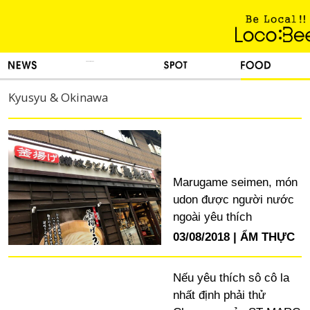
KINH NGHIỆM SỐNG
TIN TỨC
DU LỊCH
ẨM THỰC
Kyusyu & Okinawa
Marugame seimen, món
udon được người nước
ngoài yêu thích
03/08/2018
ẨM THỰC
Nếu yêu thích sô cô la
nhất định phải thử