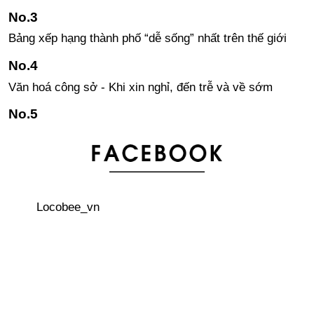
Bảng xếp hạng thành phố “dễ sống” nhất trên thế giới
Văn hoá công sở - Khi xin nghỉ, đến trễ và về sớm
Kanji - khó khăn hóa lợi thế! Tại sao nên học Kanji?
3 thủ tục quan trọng phải làm đầu tiên khi đến Nhật Bản
Locobee_vn
Áo khoác Sukajan – phong cách đường phố của giới trẻ
Nhật
Văn hoá công sở - Cách trả lời điện thoại