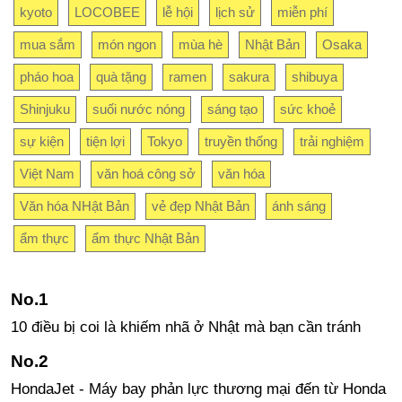
kyoto
LOCOBEE
lễ hội
lịch sử
miễn phí
mua sắm
món ngon
mùa hè
Nhật Bản
Osaka
pháo hoa
quà tặng
ramen
sakura
shibuya
Shinjuku
suối nước nóng
sáng tạo
sức khoẻ
sự kiện
tiện lợi
Tokyo
truyền thống
trải nghiệm
Việt Nam
văn hoá công sở
văn hóa
Văn hóa NHật Bản
vẻ đẹp Nhật Bản
ánh sáng
ẩm thực
ẩm thực Nhật Bản
10 điều bị coi là khiếm nhã ở Nhật mà bạn cần tránh
HondaJet - Máy bay phản lực thương mại đến từ Honda