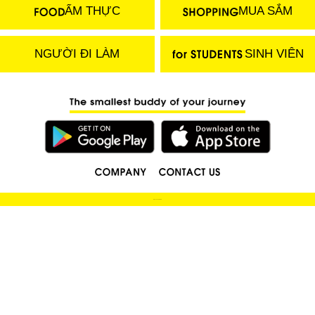
ẨM THỰC
MUA SẮM
NGƯỜI ĐI LÀM
SINH VIÊN
(C) 2018 LOCOBEE