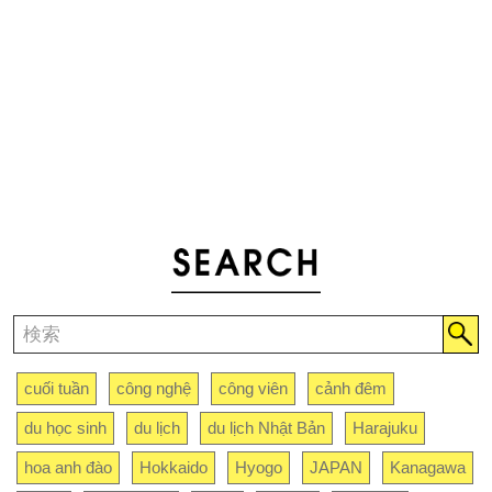
cuối tuần
công nghệ
công viên
cảnh đêm
du học sinh
du lịch
du lịch Nhật Bản
Harajuku
hoa anh đào
Hokkaido
Hyogo
JAPAN
Kanagawa