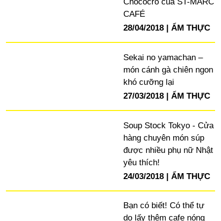
Chococro của ST-MARC
CAFÉ
28/04/2018
ẨM THỰC
Sekai no yamachan –
món cánh gà chiên ngon
khó cưỡng lại
27/03/2018
ẨM THỰC
Soup Stock Tokyo - Cửa
hàng chuyên món súp
được nhiều phụ nữ Nhật
yêu thích!
24/03/2018
ẨM THỰC
Bạn có biết! Có thể tự
do lấy thêm cafe nóng