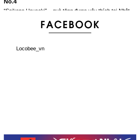
“Saikano Houseki” – quà tặng được yêu thích tại Nhật
Bản!
Bổ nhiệm chú chó Wasao làm trưởng ga du lịch
Locobee_vn
Nỗ lực cho sự hồi sinh của một loài chim đã tuyệt chủng
ở Nhật Bản
Tự tay thiết kế giày Converse của chính mình tại
「White atelier BY CONVERSE」với giá bất ngờ
Lễ hội văn hoá Việt Nam tại Aichi - Nagoya