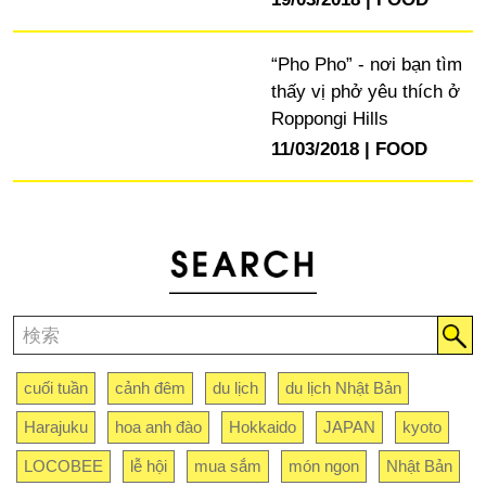
“Pho Pho” - nơi bạn tìm
thấy vị phở yêu thích ở
Roppongi Hills
11/03/2018
FOOD
cuối tuần
cảnh đêm
du lịch
du lịch Nhật Bản
Harajuku
hoa anh đào
Hokkaido
JAPAN
kyoto
LOCOBEE
lễ hội
mua sắm
món ngon
Nhật Bản