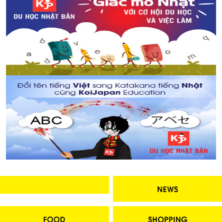
Thông tin cần thiết! Bản đồ nhà vệ sinh Vol.2, Shibuya -
Harajuku
Kì nghỉ lớn nhất tại Nhật Bản – Tuần lễ vàng Golden
Week!