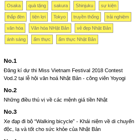
Osaka
quà tặng
sakura
Shinjuku
sự kiện
thắp đèn
tiện lợi
Tokyo
truyền thống
trải nghiệm
văn hóa
Văn hóa NHật Bản
vẻ đẹp Nhật Bản
ánh sáng
ẩm thực
ẩm thực Nhật Bản
Đăng kí dự thi Miss Vietnam Festival 2018 Contest
Vod.2 tại lễ hội văn hoá Nhật Bản - công viên Yoyogi
Những điều thú vị về các mệnh giá tiền Nhật
Xe đạp đi bộ “Walking bicycle” - Khái niệm về di chuyển
độc, lạ và tốt cho sức khỏe của Nhật Bản