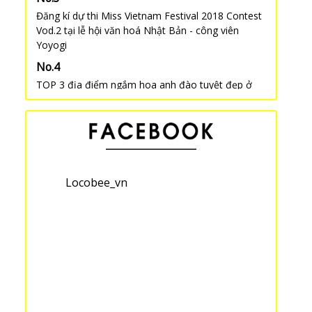
Đăng kí dự thi Miss Vietnam Festival 2018 Contest
Vod.2 tại lễ hội văn hoá Nhật Bản - công viên
Yoyogi
TOP 3 địa điểm ngắm hoa anh đào tuyệt đẹp ở
Chiba
Cửa hàng chuyên các nguyên liệu làm đồ thủ công
tại Nhật Bản “Yuzawaya”
Locobee_vn
Bản đồ ngắm hoa anh đào tại thành phố Matsudo
6 con đường đi bộ ngắm hoa anh đào tuyệt đẹp
tại Kyoto
“Harajuku CHICAGO ” – Cửa hàng bán quần áo
truyền thống Nhật Bản, Kimono cũ với giá rẻ bất