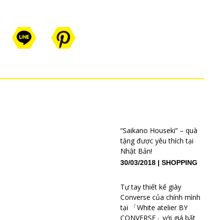
“Saikano Houseki” – quà
tặng được yêu thích tại
Nhật Bản!
30/03/2018
SHOPPING
Tự tay thiết kế giày
Converse của chính mình
tại 「White atelier BY
CONVERSE」với giá bất