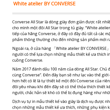
White atelier BY CONVERSE
Converse All Star là dòng giày đơn giản được rất nhi
cho mình một đôi All Star trong tủ giày. “White atel
tiếp của hãng Converse, ở đây có đầy đủ tất cả các m
phẩm thông thường cho đến những sản phẩm mới ra 
Ngoài ra, ở cửa hàng 「White atelier BY CONVERSE」cò
người có thể lựa chọn những mẫu thiết kế ưa thích in 
cuồng Converse.
Năm 2017 đánh dấu 100 năm của dòng All Star. Chủ đ
cùng Converse”. Đến đây bạn sẽ như lạc vào thế giới
hơn hết có lẽ là tự thiết kế một đôi Converse của riê
đôi yêu nhau khi đến đây sẽ có thể thỏa thích thiết 
người, chắc hẳn sẽ khó có thể bị đụng hàng như nh
Dịch vụ tự in mẫu thiết kế vào giày là dịch vụ được n
chọn những mẫu thiết kế ưa thích, những phụ kiện kè