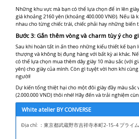
Những khu vực mà bạn có thể lựa chọn để in lên giày 
giá khoảng 2160 yên (khoảng 400.000 VNĐ). Nếu là ki
nhau cho từng chiếc trái, chiếc phải hay những biến 
Bước 3: Gắn thêm vòng và charm tùy ý cho g
Sau khi hoàn tất in ấn theo những kiểu thiết kế bạn 
thượng và không bị đụng hàng với bất kỳ ai khác. N
có thể lựa chọn mua thêm dây giày 10 màu sắc (với g
yên) cho giày của mình. Còn gì tuyệt vời hơn khi cùng
người!
Dự kiến tổng thiệt hại cho một đôi giày đầy màu sắc 
(2.000.000 VND) thôi nhé! Hãy đến và trải nghiệm cùn
White atelier BY CONVERSE
Địa chỉ: ：東京都武蔵野市吉祥寺本町2-15-4 プラ