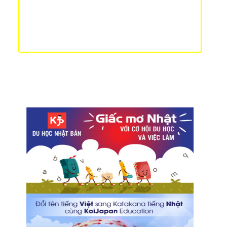
ngờ
Tìm hiểu lễ hội ngắm hoa anh đào Hanami ở Nhật
Thẻ lưu trú (在留カード) và Đăng kí Juminhyo (住民
票-じゅうみんひょう) sau khi nhập cảnh vào Nhật
Bản