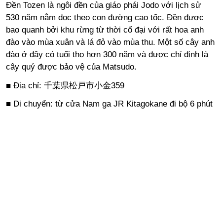
Đền Tozen là ngôi đền của giáo phái Jodo với lịch sử
530 năm nằm dọc theo con đường cao tốc. Đền được
bao quanh bởi khu rừng từ thời cổ đại với rất hoa anh
đào vào mùa xuân và lá đỏ vào mùa thu. Một số cây anh
đào ở đây có tuổi thọ hơn 300 năm và được chỉ định là
cây quý được bảo vệ của Matsudo.
■ Địa chỉ: 千葉県松戸市小金359
■ Di chuyển: từ cửa Nam ga JR Kitagokane đi bộ 6 phút