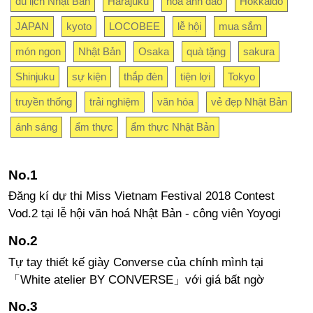
du lịch Nhật Bản
Harajuku
hoa anh đào
Hokkaido
JAPAN
kyoto
LOCOBEE
lễ hội
mua sắm
món ngon
Nhật Bản
Osaka
quà tặng
sakura
Shinjuku
sự kiện
thắp đèn
tiện lợi
Tokyo
truyền thống
trải nghiệm
văn hóa
vẻ đẹp Nhật Bản
ánh sáng
ẩm thực
ẩm thực Nhật Bản
Đăng kí dự thi Miss Vietnam Festival 2018 Contest
Vod.2 tại lễ hội văn hoá Nhật Bản - công viên Yoyogi
Tự tay thiết kế giày Converse của chính mình tại
「White atelier BY CONVERSE」với giá bất ngờ