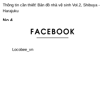
Thông tin cần thiết! Bản đồ nhà vệ sinh Vol.2, Shibuya -
Harajuku
Những điều thú vị về các mệnh giá tiền Nhật
“Saikano Houseki” – quà tặng được yêu thích tại Nhật
Bản!
Locobee_vn
Xe đạp đi bộ “Walking bicycle” - Khái niệm về di chuyển
độc, lạ và tốt cho sức khỏe của Nhật Bản
Cửa hàng chuyên các nguyên liệu làm đồ thủ công tại
Nhật Bản “Yuzawaya”