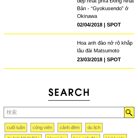
đẹp nhất phía Đông Nhật
Bản - “Gyokusendo” ở
Okinawa
02/04/2018
SPOT
Hoa anh đào nở rộ khắp
lâu đài Matsumoto
23/03/2018
SPOT
cuối tuần
công viên
cảnh đêm
du lịch