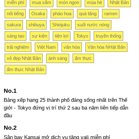
miễn phí
mua sắm
món ngon
mùa hè
Nhật Bản
nổi tiếng
Osaka
pháo hoa
quà tặng
ramen
sakura
shibuya
Shinjuku
suối nước nóng
sáng tạo
sự kiện
tiện lợi
Tokyo
truyền thống
trải nghiệm
Việt Nam
văn hóa
Văn hóa NHật Bản
vẻ đẹp Nhật Bản
ánh sáng
ẩm thực
ẩm thực Nhật Bản
Bảng xếp hạng 25 thành phố đáng sống nhất trên Thế
giới - Tokyo đứng vị trí thứ 2 sau ba năm liên tiếp dẫn
đầu
Sân bay Kansai mở dịch vụ tặng vali miễn phí