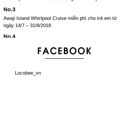
Awaji Island Whirlpool Cruise miễn phí cho trẻ em từ
ngày 14/7 – 31/8/2018
Thông tin cần thiết! Bản đồ nhà vệ sinh Vol.2, Shibuya -
Harajuku
Vua của các loại trái cây: 1 phút bán 8000 quả
Locobee_vn
“Lạnh xương sống” với ngôi nhà ma ám mở cửa tại
Kyoto Tower
Học phí của các trường Đại học Nhật Bản