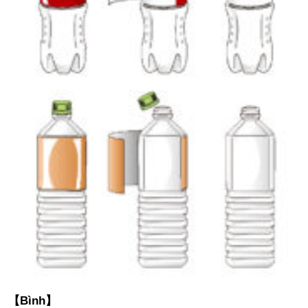
【Bình】