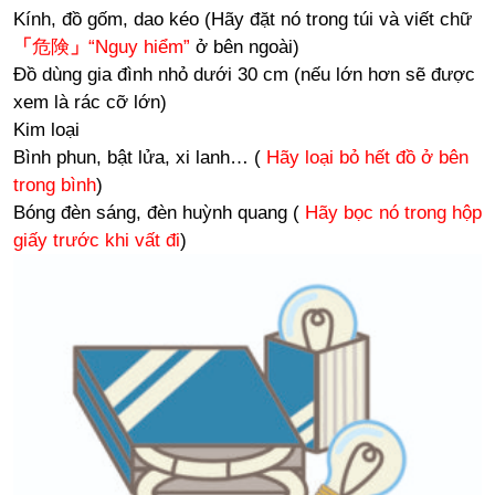
Kính, đồ gốm, dao kéo (Hãy đặt nó trong túi và viết chữ
「
危険
」
“Nguy hiểm”
ở bên ngoài)
Đồ dùng gia đình nhỏ dưới 30 cm (nếu lớn hơn sẽ được
xem là rác cỡ lớn)
Kim loại
Bình phun, bật lửa, xi lanh… (
Hãy loại bỏ hết đồ ở bên
trong bình
)
Bóng đèn sáng, đèn huỳnh quang (
Hãy bọc nó trong hộp
giấy trước khi vất đi
)