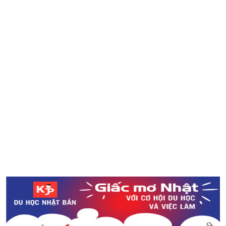
Những điều cần nhớ khi đi ăn tiệc với công ty ở Nhật
TIN NÓNG: Hệ thống nhà sách Books Kinokuniya của
Nhật Bản bắt đầu bán sách bằng tiếng Việt
“Obon” - Phong tục truyền thống của Nhật Bản