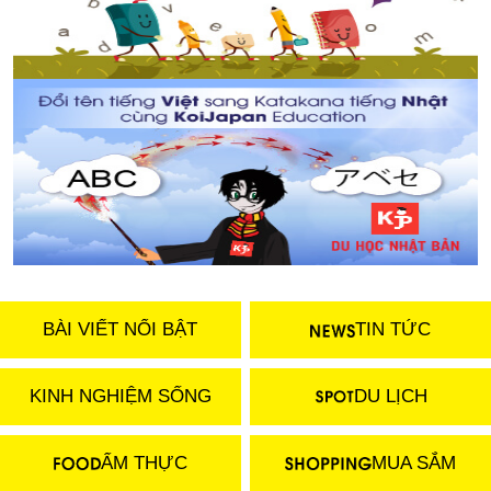
BÀI VIẾT NỔI BẬT
TIN TỨC
KINH NGHIỆM SỐNG
DU LỊCH
ẨM THỰC
MUA SẮM