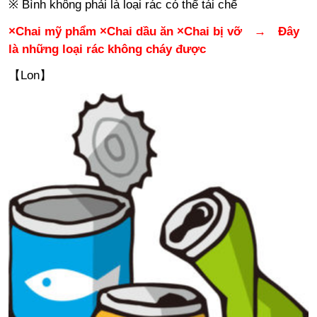
※ Bình không phải là loại rác có thể tái chế
×Chai mỹ phẩm ×Chai dầu ăn ×Chai bị vỡ
→ Đây
là nh
ững loại rác không cháy được
【Lon】