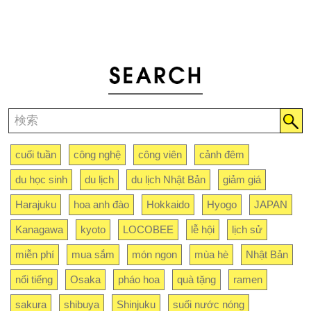
cuối tuần
công nghệ
công viên
cảnh đêm
du học sinh
du lịch
du lịch Nhật Bản
giảm giá
Harajuku
hoa anh đào
Hokkaido
Hyogo
JAPAN
Kanagawa
kyoto
LOCOBEE
lễ hội
lịch sử
miễn phí
mua sắm
món ngon
mùa hè
Nhật Bản
nổi tiếng
Osaka
pháo hoa
quà tặng
ramen
sakura
shibuya
Shinjuku
suối nước nóng