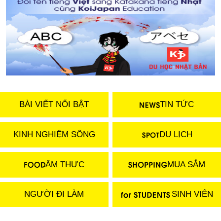
BÀI VIẾT NỔI BẬT
TIN TỨC
KINH NGHIỆM SỐNG
DU LỊCH
ẨM THỰC
MUA SẮM
NGƯỜI ĐI LÀM
SINH VIÊN