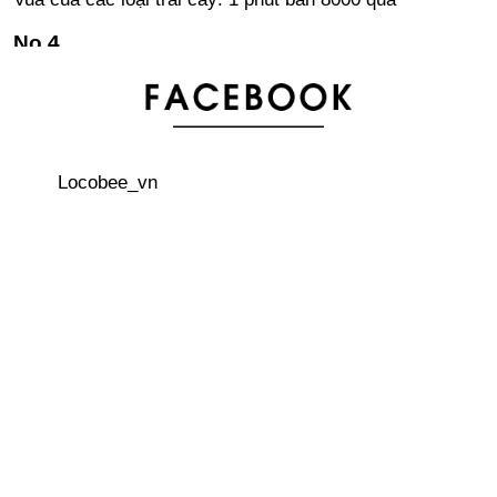
“Lạnh xương sống” với ngôi nhà ma ám mở cửa tại
Kyoto Tower
Khám phá ngôi đền dưới nước Honpuku-ji ở đảo Awaji
Locobee_vn
Thông tin cần thiết! Bản đồ nhà vệ sinh Vol.2, Shibuya -
Harajuku
Học phí của các trường Đại học Nhật Bản
Sân bay Kansai mở dịch vụ tặng vali miễn phí