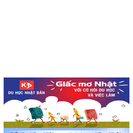
“Obon” - Phong tục truyền thống của Nhật Bản
Sự kiện không thể bỏ qua cho fan của anime, manga
Nhật Bản: COMIKET 2018