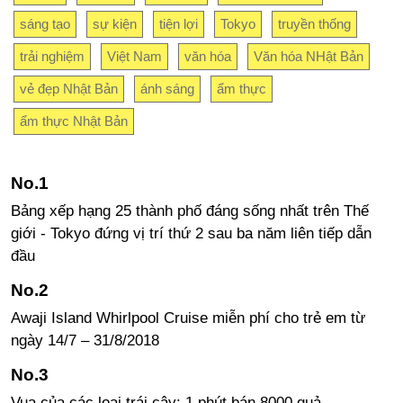
sáng tạo
sự kiện
tiện lợi
Tokyo
truyền thống
trải nghiệm
Việt Nam
văn hóa
Văn hóa NHật Bản
vẻ đẹp Nhật Bản
ánh sáng
ẩm thực
ẩm thực Nhật Bản
Bảng xếp hạng 25 thành phố đáng sống nhất trên Thế
giới - Tokyo đứng vị trí thứ 2 sau ba năm liên tiếp dẫn
đầu
Awaji Island Whirlpool Cruise miễn phí cho trẻ em từ
ngày 14/7 – 31/8/2018
Vua của các loại trái cây: 1 phút bán 8000 quả