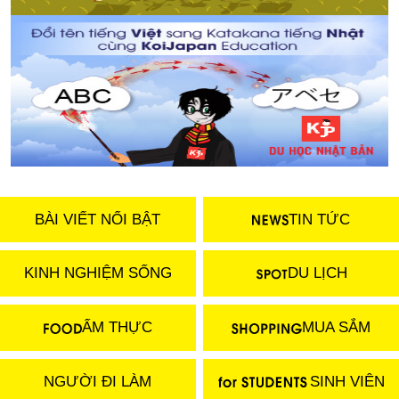
BÀI VIẾT NỔI BẬT
TIN TỨC
KINH NGHIỆM SỐNG
DU LỊCH
ẨM THỰC
MUA SẮM
NGƯỜI ĐI LÀM
SINH VIÊN