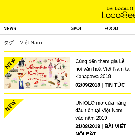
KINH NGHIỆM SỐNG
TIN TỨC
DU LỊCH
ẨM THỰC
タグ： Việt Nam
Cùng đến tham gia Lễ
hội văn hoá Việt Nam tại
Kanagawa 2018
02/09/2018
TIN TỨC
UNIQLO mở cửa hàng
đầu tiên tại Việt Nam
vào năm 2019
31/08/2018
BÀI VIẾT
NỔI BẬT