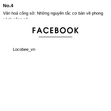
Văn hoá công sở: Những nguyên tắc cơ bản về phong
cách công sở
Văn hoá công sở - Cách trả lời điện thoại
Locobee_vn
Một số lưu ý khi nuôi thú cưng tại Nhật Bản
3 quán cà phê trên cây thú vị ở Nhật Bản
Visa lao động tại Nhật Bản cho người nước ngoài – Lời
khuyên dành cho sinh viên quốc tế