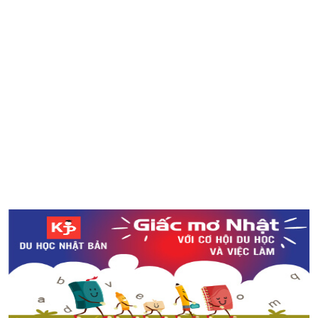
Máy thêu dạng nhỏ kết nối với điện thoại thông minh lần
đầu tiên xuất hiện trên thế giới
Ngắm nhìn ao nước Monet’s Pond đẹp như tranh vẽ ở
tỉnh Gifu