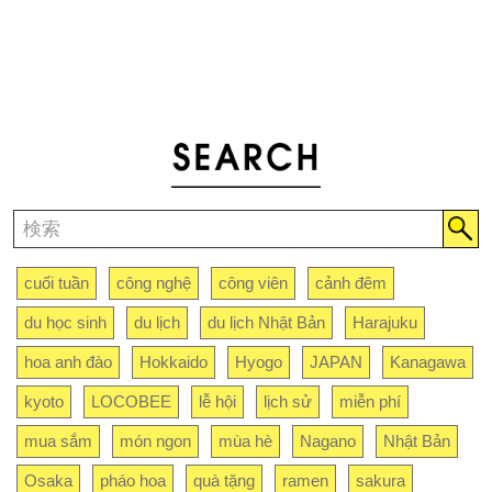
cuối tuần
công nghệ
công viên
cảnh đêm
du học sinh
du lịch
du lịch Nhật Bản
Harajuku
hoa anh đào
Hokkaido
Hyogo
JAPAN
Kanagawa
kyoto
LOCOBEE
lễ hội
lịch sử
miễn phí
mua sắm
món ngon
mùa hè
Nagano
Nhật Bản
Osaka
pháo hoa
quà tặng
ramen
sakura