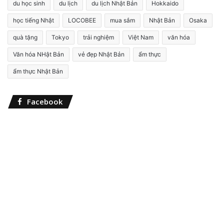
du học sinh
du lịch
du lịch Nhật Bản
Hokkaido
k
i
học tiếng Nhật
LOCOBEE
mua sắm
Nhật Bản
Osaka
ế
quà tặng
Tokyo
trải nghiệm
Việt Nam
văn hóa
m
c
Văn hóa NHật Bản
vẻ đẹp Nhật Bản
ẩm thực
h
o
ẩm thực Nhật Bản
:
Facebook