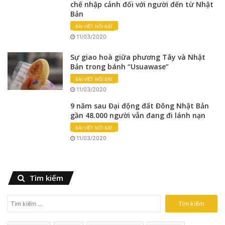
chế nhập cảnh đối với người đến từ Nhật
Bản
BÀI VIẾT NỔI BẬT
11/03/2020
Sự giao hoà giữa phương Tây và Nhật
Bản trong bánh “Usuawase”
BÀI VIẾT NỔI BẬT
11/03/2020
9 năm sau Đại động đất Đông Nhật Bản
gần 48.000 người vẫn đang đi lánh nạn
BÀI VIẾT NỔI BẬT
11/03/2020
Tìm kiếm
T
ì
m