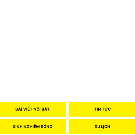
BÀI VIẾT NỔI BẬT
TIN TỨC
KINH NGHIỆM SỐNG
DU LỊCH