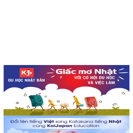
Ngắm nhìn ao nước Monet’s Pond đẹp như tranh vẽ ở
tỉnh Gifu