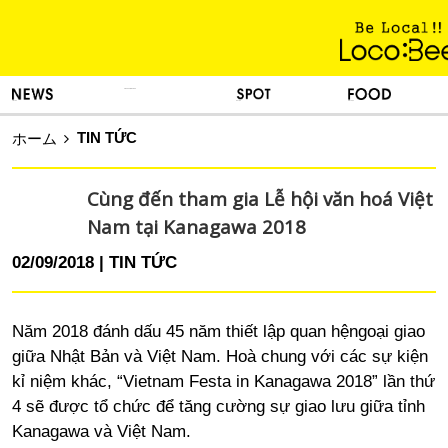
KINH NGHIỆM SỐNG
TIN TỨC
DU LỊCH
ẨM THỰC
TIN TỨC
ホーム
Cùng đến tham gia Lễ hội văn hoá Việt
Nam tại Kanagawa 2018
02/09/2018
TIN TỨC
Năm 2018 đánh dấu 45 năm thiết lập quan hệngoại giao
giữa Nhật Bản và Việt Nam. Hoà chung với các sự kiện
kỉ niệm khác, “Vietnam Festa in Kanagawa 2018” lần thứ
4 sẽ được tổ chức để tăng cường sự giao lưu giữa tỉnh
Kanagawa và Việt Nam.