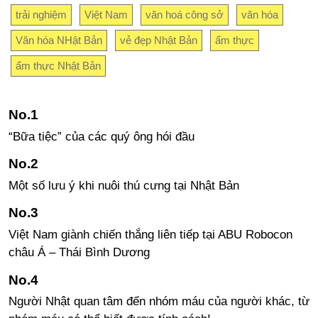
trải nghiệm
Việt Nam
văn hoá công sở
văn hóa
Văn hóa NHật Bản
vẻ đẹp Nhật Bản
ẩm thực
ẩm thực Nhật Bản
“Bữa tiệc” của các quý ông hói đầu
Một số lưu ý khi nuôi thú cưng tại Nhật Bản
Việt Nam giành chiến thắng liên tiếp tại ABU Robocon
châu Á – Thái Bình Dương
Người Nhật quan tâm đến nhóm máu của người khác, từ