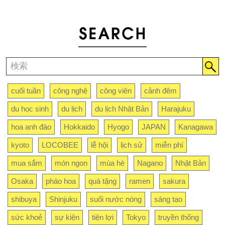
cuối tuần
công nghệ
công viên
cảnh đêm
du học sinh
du lịch
du lịch Nhật Bản
Harajuku
hoa anh đào
Hokkaido
Hyogo
JAPAN
Kanagawa
kyoto
LOCOBEE
lễ hội
lịch sử
miễn phí
mua sắm
món ngon
mùa hè
Nagano
Nhật Bản
Osaka
pháo hoa
quà tặng
ramen
sakura
shibuya
Shinjuku
suối nước nóng
sáng tạo
sức khoẻ
sự kiện
tiện lợi
Tokyo
truyền thống