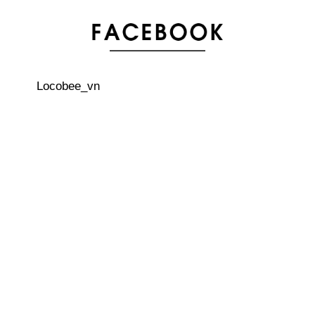
nhóm máu có thể biết được tính cách!
Bảng xếp hạng thành phố “dễ sống” nhất trên thế giới
Locobee_vn
Văn hoá công sở: Những nguyên tắc cơ bản về phong
cách công sở
Visa lao động tại Nhật Bản cho người nước ngoài – Lời
khuyên dành cho sinh viên quốc tế
3 quán cà phê trên cây thú vị ở Nhật Bản
Thức lạ Kuchikamisake trong Your Name