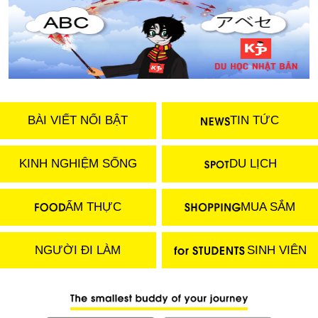
BÀI VIẾT NỔI BẬT
TIN TỨC
KINH NGHIỆM SỐNG
DU LỊCH
ẨM THỰC
MUA SẮM
NGƯỜI ĐI LÀM
SINH VIÊN