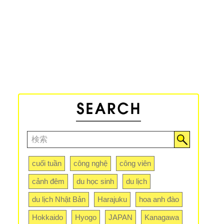
cuối tuần
công nghệ
công viên
cảnh đêm
du học sinh
du lịch
du lịch Nhật Bản
Harajuku
hoa anh đào
Hokkaido
Hyogo
JAPAN
Kanagawa