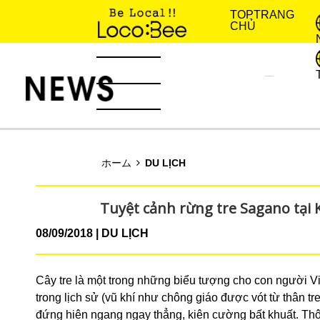
TOP
TRANG
CHỦ
KINH NGHIỆM SỐNG
TIN TỨC
ホーム
DU LỊCH
Tuyệt cảnh rừng tre Sagano tại
08/09/2018
DU LỊCH
Cây tre là một trong những biểu tượng cho con người 
trong lịch sử (vũ khí như chông giáo được vót từ thân tr
đứng hiên ngang ngay thẳng, kiên cường bất khuất. Thô