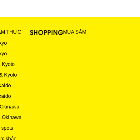
ẨM THỰC
MUA SẮM
kyo
kyo
 Kyoto
& Kyoto
kaido
kaido
 Okinawa
& Okinawa
 spots
ểm khác