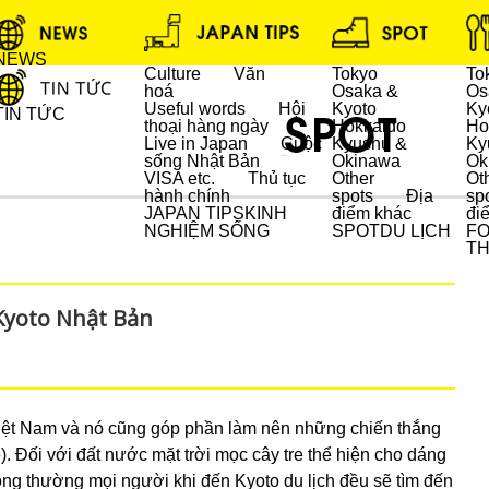
NEWS
Culture
Văn
Tokyo
To
hoá
Osaka &
Os
Useful words
Hội
Kyoto
Ky
TIN TỨC
thoại hàng ngày
Hokkaido
Ho
Live in Japan
Cuộc
Kyushu &
Ky
sống Nhật Bản
Okinawa
Ok
DU LỊCH
VISA etc.
Thủ tục
Other
Ot
hành chính
spots
Địa
sp
JAPAN TIPS
KINH
điểm khác
đi
NGHIỆM SỐNG
SPOT
DU LỊCH
F
T
 Kyoto Nhật Bản
Việt Nam và nó cũng góp phần làm nên những chiến thắng
e). Đối với đất nước mặt trời mọc cây tre thể hiện cho dáng
ng thường mọi người khi đến Kyoto du lịch đều sẽ tìm đến