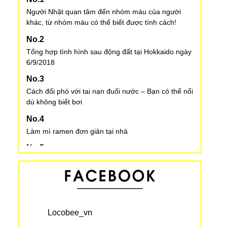
Người Nhật quan tâm đến nhóm máu của người
khác, từ nhóm máu có thể biết được tính cách!
Tổng hợp tình hình sau động đất tại Hokkaido ngày
6/9/2018
Cách đối phó với tai nạn đuối nước – Bạn có thể nổi
dù không biết bơi
Làm mì ramen đơn giản tại nhà
Một số lưu ý khi nuôi thú cưng tại Nhật Bản
“Bữa tiệc” của các quý ông hói đầu
Locobee_vn
Bãi đậu xe nổi trên biển hiếm thấy trên thế giới