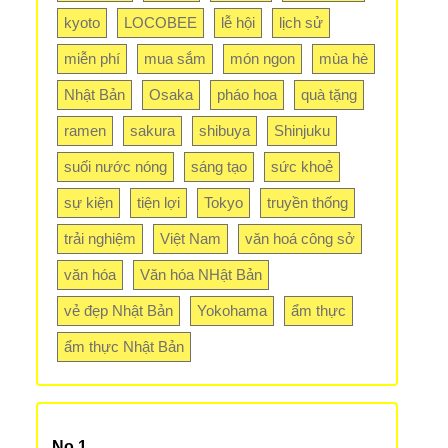
kyoto
LOCOBEE
lễ hội
lịch sử
miễn phí
mua sắm
món ngon
mùa hè
Nhật Bản
Osaka
pháo hoa
quà tặng
ramen
sakura
shibuya
Shinjuku
suối nước nóng
sáng tạo
sức khoẻ
sự kiện
tiện lợi
Tokyo
truyền thống
trải nghiệm
Việt Nam
văn hoá công sở
văn hóa
Văn hóa NHật Bản
vẻ đẹp Nhật Bản
Yokohama
ẩm thực
ẩm thực Nhật Bản