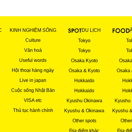
C
KINH NGHIỆM SỐNG
DU LỊCH
Culture
Tokyo
To
Văn hoá
Tokyo
To
Useful words
Osaka Kyoto
Osaka
Hội thoại hàng ngày
Osaka & Kyoto
Osaka 
Live in japan
Hokkaido
Hok
Cuộc sống Nhật Bản
Hokkaido
Hok
VISA etc
Kyushu Okinawa
Kyushu
Thủ tục hành chính
Kyushu & Okinawa
Kyushu 
Other spots
Other
Địa điểm khác
Địa đi