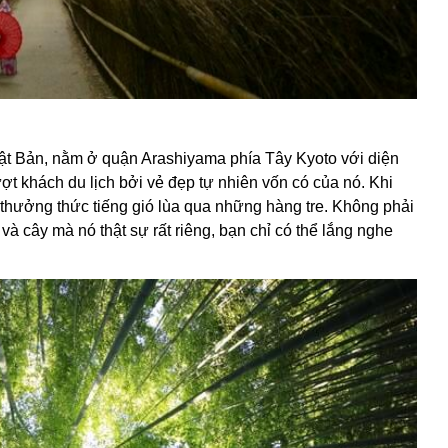
hật Bản, nằm ở quận Arashiyama phía Tây Kyoto với diện
ợt khách du lịch bởi vẻ đẹp tự nhiên vốn có của nó. Khi
g thưởng thức tiếng gió lùa qua những hàng tre. Không phải
à cây mà nó thật sự rất riêng, bạn chỉ có thể lắng nghe