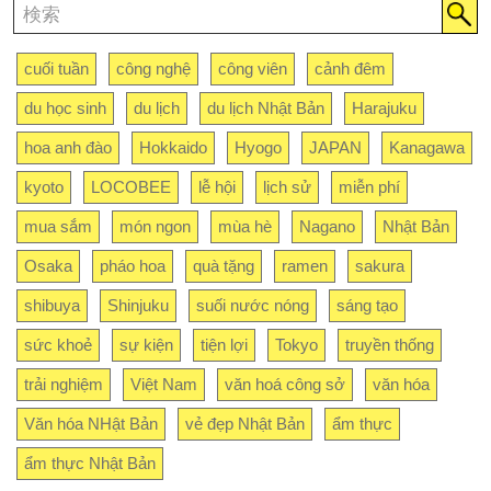
cuối tuần
công nghệ
công viên
cảnh đêm
du học sinh
du lịch
du lịch Nhật Bản
Harajuku
hoa anh đào
Hokkaido
Hyogo
JAPAN
Kanagawa
kyoto
LOCOBEE
lễ hội
lịch sử
miễn phí
mua sắm
món ngon
mùa hè
Nagano
Nhật Bản
Osaka
pháo hoa
quà tặng
ramen
sakura
shibuya
Shinjuku
suối nước nóng
sáng tạo
sức khoẻ
sự kiện
tiện lợi
Tokyo
truyền thống
trải nghiệm
Việt Nam
văn hoá công sở
văn hóa
Văn hóa NHật Bản
vẻ đẹp Nhật Bản
ẩm thực
ẩm thực Nhật Bản