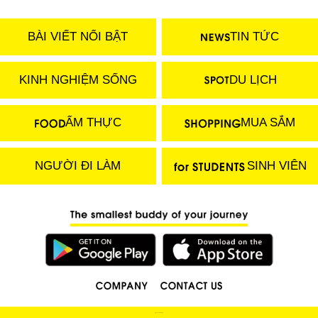
BÀI VIẾT NỔI BẬT
TIN TỨC
KINH NGHIỆM SỐNG
DU LỊCH
ẨM THỰC
MUA SẮM
NGƯỜI ĐI LÀM
SINH VIÊN
(C) 2018 LOCOBEE