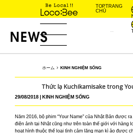
TOP
TRANG
CHỦ
KINH NGHIỆM SỐNG
TIN TỨC
ホーム
KINH NGHIỆM SỐNG
Thức lạ Kuchikamisake trong Y
29/08/2018
KINH NGHIỆM SỐNG
Năm 2016, bộ phim “Your Name” của Nhật Bản được ra m
điện ảnh tại Nhật cũng như trên toàn thế giới với hàng 
hoạt hình thuộc thể loại tình cảm lãng mạn kì ảo được c