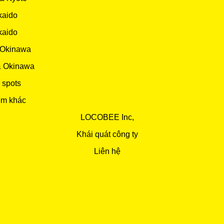
kaido
kaido
 Okinawa
& Okinawa
 spots
ểm khác
LOCOBEE Inc,
Khái quát công ty
Liên hệ