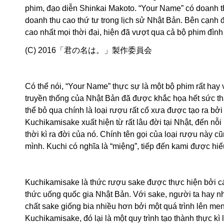
phim, đạo diễn Shinkai Makoto. “Your Name” có doanh 
doanh thu cao thứ tư trong lịch sử Nhật Bản. Bên cạnh
cao nhất mọi thời đại, hiện đã vượt qua cả bộ phim đình
(C) 2016「君の名は。」製作委員会
Có thể nói, “Your Name” thực sự là một bộ phim rất hay
truyền thống của Nhật Bản đã được khắc họa hết sức thà
thể bỏ qua chính là loại rượu rất cổ xưa được tạo ra b
Kuchikamisake xuất hiện từ rất lâu đời tại Nhật, đến nỗi
thời kì ra đời của nó. Chính tên gọi của loại rượu này
mình. Kuchi có nghĩa là “miệng”, tiếp đến kami được hiểu
Kuchikamisake là thức rượu sake được thực hiện bởi cá
thức uống quốc gia Nhật Bản. Với sake, người ta hay nh
chất sake giống bia nhiều hơn bởi một quá trình lên me
Kuchikamisake, đó lại là một quy trình tạo thành thực kì 