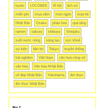
kyoto
LOCOBEE
lễ hội
lịch sử
miễn phí
mua sắm
món ngon
mùa hè
Nhật Bản
Osaka
pháo hoa
quà tặng
ramen
sakura
shibuya
Shinjuku
suối nước nóng
sáng tạo
sức khoẻ
sự kiện
tiện lợi
Tokyo
truyền thống
trải nghiệm
Việt Nam
văn hoá công sở
văn hóa
Văn hóa NHật Bản
vẻ đẹp Nhật Bản
Yokohama
ẩm thực
ẩm thực Nhật Bản