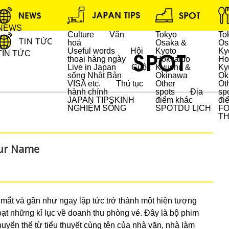
NEWS
Culture
Văn
Tokyo
To
hoá
Osaka &
Os
Useful words
Hội
Kyoto
Ky
TIN TỨC
thoại hàng ngày
Hokkaido
Ho
Live in Japan
Cuộc
Kyushu &
Ky
sống Nhật Bản
Okinawa
Ok
DU LỊCH
VISA etc.
Thủ tục
Other
Ot
hành chính
spots
Địa
sp
JAPAN TIPS
KINH
điểm khác
đi
NGHIỆM SỐNG
SPOT
DU LỊCH
F
T
our Name
ắt và gần như ngay lập tức trở thành một hiện tượng
loạt những kỉ lục về doanh thu phòng vé. Đây là bộ phim
huyển thể từ tiểu thuyết cùng tên của nhà văn, nhà làm