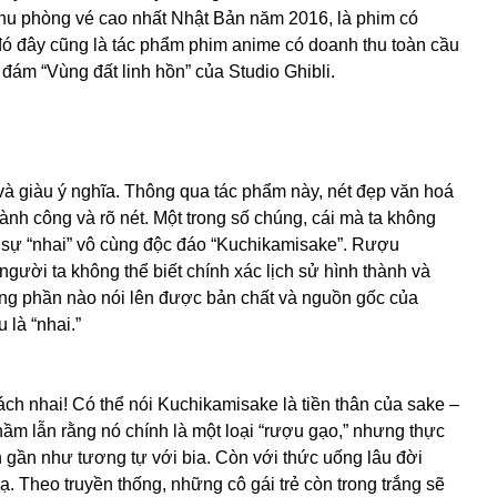
thu phòng vé cao nhất Nhật Bản năm 2016, là phim có
 đó đây cũng là tác phẩm phim anime có doanh thu toàn cầu
 đám “Vùng đất linh hồn” của Studio Ghibli.
 và giàu ý nghĩa. Thông qua tác phẩm này, nét đẹp văn hoá
nh công và rõ nét. Một trong số chúng, cái mà ta không
ởi sự “nhai” vô cùng độc đáo “Kuchikamisake”. Rượu
 người ta không thể biết chính xác lịch sử hình thành và
 cũng phần nào nói lên được bản chất và nguồn gốc của
 là “nhai.”
ch nhai! Có thể nói Kuchikamisake là tiền thân của sake –
ầm lẫn rằng nó chính là một loại “rượu gạo,” nhưng thực
n gần như tương tự với bia. Còn với thức uống lâu đời
lạ. Theo truyền thống, những cô gái trẻ còn trong trắng sẽ