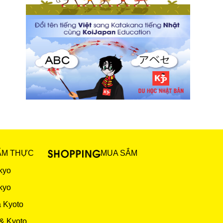
ẨM THỰC
MUA SẮM
kyo
kyo
 Kyoto
& Kyoto