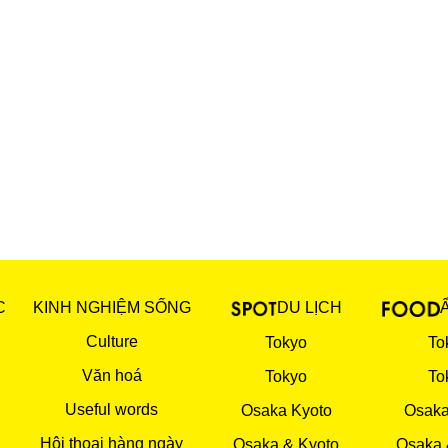
C
KINH NGHIỆM SỐNG
DU LỊCH
Culture
Tokyo
To
Văn hoá
Tokyo
To
Useful words
Osaka Kyoto
Osaka
Hội thoại hàng ngày
Osaka & Kyoto
Osaka 