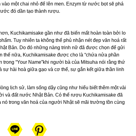
h vào một chai nhỏ để lên men. Enzym từ nước bọt sẽ phá
rước đó dần tạo thành rượu.
 hơn, Kuchikamisake gần như đã biến mất hoàn toàn bởi lo
phẩm. Tuy nhiên ta không thể phủ nhận nét đẹp văn hoá rất
i Nhật Bản. Do đó những nàng trinh nữ đã được chọn để gửi
ơn thế nữa, Kuchikamisake được cho là “chứa nửa phần
n trong “Your Name”khi người bà của Mitsuha nói rằng thứ
 sự hài hoà giữa gạo và cơ thể, sự gắn kết giữa thần linh
ng lịch sử, làm sống dậy cũng như hiểu biết thêm một vài
gười và đất nước Nhật Bản. Có thể rượu Kuchikamisake đã
a nó trong văn hoá của người Nhật sẽ mãi trường tồn cùng