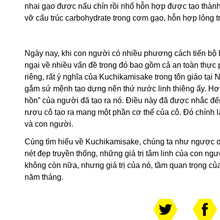
nhai gạo được nấu chín rồi nhổ hỗn hợp được tạo thàn
vỡ cấu trúc carbohydrate trong cơm gạo, hỗn hợp lỏng t
Ngày nay, khi con người có nhiều phương cách tiến bộ
ngại về nhiều vấn đề trong đó bao gồm cả an toàn thực 
riêng, rất ý nghĩa của Kuchikamisake trong tôn giáo tạ
gắm sứ mệnh tạo dựng nên thứ nước linh thiêng ấy. H
hồn” của người đã tạo ra nó. Điều này đã được nhắc đế
rượu cô tạo ra mang một phần cơ thể của cô. Đó chính là
và con người.
Cùng tìm hiểu về Kuchikamisake, chúng ta như ngược dò
nét đẹp truyền thống, những giá trị tâm linh của con n
không còn nữa, nhưng giá trị của nó, tầm quan trọng củ
năm tháng.