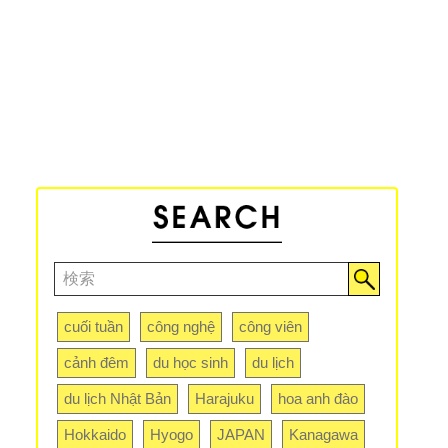
cuối tuần
công nghệ
công viên
cảnh đêm
du học sinh
du lịch
du lịch Nhật Bản
Harajuku
hoa anh đào
Hokkaido
Hyogo
JAPAN
Kanagawa