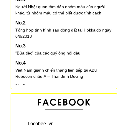
Người Nhật quan tâm đến nhóm máu của người
khác, từ nhóm máu có thể biết được tính cách!
Tổng hợp tình hình sau động đất tại Hokkaido ngày
6/9/2018
“Bữa tiệc” của các quý ông hói đầu
Việt Nam giành chiến thắng liên tiếp tại ABU
Robocon châu Á – Thái Bình Dương
Một số lưu ý khi nuôi thú cưng tại Nhật Bản
Làm mì ramen đơn giản tại nhà
Locobee_vn
Bãi đậu xe nổi trên biển hiếm thấy trên thế giới