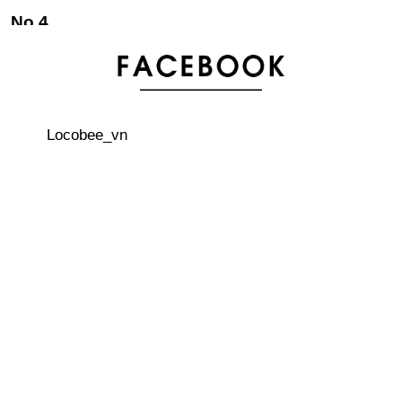
Làm mì ramen đơn giản tại nhà
Một số lưu ý khi nuôi thú cưng tại Nhật Bản
Locobee_vn
“Bữa tiệc” của các quý ông hói đầu
Bãi đậu xe nổi trên biển hiếm thấy trên thế giới
Những điểm cần chú ý khi di tản sau động đất
Cách làm komesawa ngon ngọt đơn giản tại nhà của
người Nhật