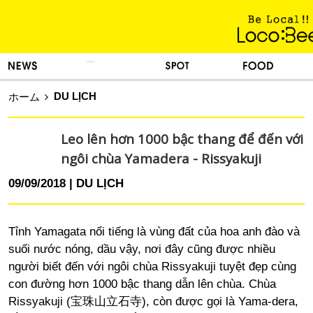
KINH NGHIỆM SỐNG
TIN TỨC
DU LỊCH
ẨM THỰC
DU LỊCH
ホーム
Leo lên hơn 1000 bậc thang để đến với
ngôi chùa Yamadera - Rissyakuji
09/09/2018
DU LỊCH
Tỉnh Yamagata nổi tiếng là vùng đất của hoa anh đào và
suối nước nóng, dầu vậy, nơi đây cũng được nhiều
người biết đến với ngôi chùa Rissyakuji tuyệt đẹp cùng
con đường hơn 1000 bậc thang dẫn lên chùa. Chùa
Rissyakuji (宝珠山立石寺), còn được gọi là Yama-dera,