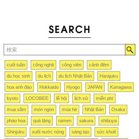
cuối tuần
công nghệ
công viên
cảnh đêm
du học sinh
du lịch
du lịch Nhật Bản
Harajuku
hoa anh đào
Hokkaido
Hyogo
JAPAN
Kanagawa
kyoto
LOCOBEE
lễ hội
lịch sử
miễn phí
mua sắm
món ngon
mùa hè
Nhật Bản
Osaka
pháo hoa
quà tặng
ramen
sakura
shibuya
Shinjuku
suối nước nóng
sáng tạo
sức khoẻ