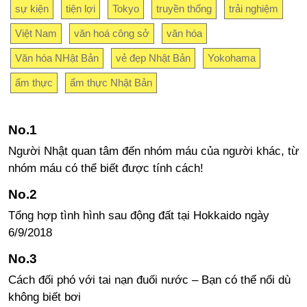
sự kiện
tiện lợi
Tokyo
truyền thống
trải nghiệm
Việt Nam
văn hoá công sở
văn hóa
Văn hóa NHật Bản
vẻ đẹp Nhật Bản
Yokohama
ẩm thực
ẩm thực Nhật Bản
Người Nhật quan tâm đến nhóm máu của người khác, từ
nhóm máu có thể biết được tính cách!
Tổng hợp tình hình sau động đất tại Hokkaido ngày
6/9/2018
Cách đối phó với tai nạn đuối nước – Bạn có thể nổi dù
không biết bơi