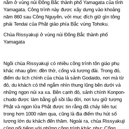
nằm ở vùng núi Đông Bắc thành phố Yamagata của tỉnh
Yamagata. Công trình này được xây dựng vào khoảng
năm 860 sau Công Nguyên, với mục đích giữ gìn tông
phái Tendai của Phật giáo phía Bắc vùng Tohoku.
Chùa Rissyakuji ở vùng núi Đông Bắc thành phố
Yamagata
Ngôi chùa Rissyakuji có nhiều công trình tôn giáo phụ
khác nhau gồm: đền thờ, cổng và tượng đài. Trong đó,
điểm du lịch chính của chùa là sảnh Godaido, nơi mà từ
đó, du khách có thể ngắm nhìn thung lũng bên dưới và
những ngọn núi xa xa. Bên cạnh đó, sảnh chính Konpon-
chudo được làm bằng gỗ sồi lâu đời, nơi lưu giữ tượng
Phật và ngọn lửa Phật được tin rằng đã cháy liên tục
trong hơn 1000 năm qua, cũng là địa điểm thu hút số
lượng lớn du khách đến thăm. Ngoài ra, chùa Rissyakuji
cũng nổi tiếng với những công trình khác như: Cổng