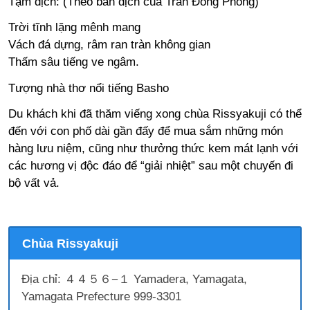
Tạm dịch: (Theo bản dịch của Trần Đông Phong)
Trời tĩnh lặng mênh mang
Vách đá dựng, râm ran tràn không gian
Thấm sâu tiếng ve ngâm.
Tượng nhà thơ nổi tiếng Basho
Du khách khi đã thăm viếng xong chùa Rissyakuji có thể
đến với con phố dài gần đấy để mua sắm những món
hàng lưu niệm, cũng như thưởng thức kem mát lạnh với
các hương vị độc đáo để “giải nhiệt” sau một chuyến đi
bộ vất vả.
Chùa Rissyakuji
Địa chỉ: ４４５６−１ Yamadera, Yamagata,
Yamagata Prefecture 999-3301