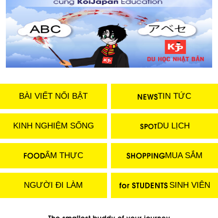
BÀI VIẾT NỔI BẬT
TIN TỨC
KINH NGHIỆM SỐNG
DU LỊCH
ẨM THỰC
MUA SẮM
NGƯỜI ĐI LÀM
SINH VIÊN