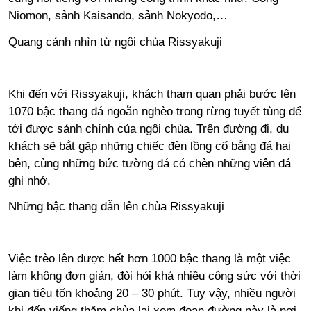
Niomon, sảnh Kaisando, sảnh Nokyodo,…
Quang cảnh nhìn từ ngôi chùa Rissyakuji
Khi đến với Rissyakuji, khách tham quan phải bước lên
1070 bậc thang đá ngoằn nghèo trong rừng tuyết tùng để
tới được sảnh chính của ngôi chùa. Trên đường đi, du
khách sẽ bắt gặp những chiếc đèn lồng cổ bằng đá hai
bên, cùng những bức tường đá có chèn những viên đá
ghi nhớ.
Những bậc thang dẫn lên chùa Rissyakuji
Việc trèo lên được hết hơn 1000 bậc thang là một việc
làm không đơn giản, đòi hỏi khá nhiều công sức với thời
gian tiêu tốn khoảng 20 – 30 phút. Tuy vậy, nhiều người
khi đến viếng thăm chùa lại xem đoạn đường này là nơi