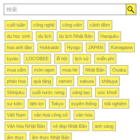
cuối tuần
công nghệ
công viên
cảnh đêm
du học sinh
du lịch
du lịch Nhật Bản
Harajuku
hoa anh đào
Hokkaido
Hyogo
JAPAN
Kanagawa
kyoto
LOCOBEE
lễ hội
lịch sử
miễn phí
mua sắm
món ngon
mùa hè
Nhật Bản
Osaka
pháo hoa
quà tặng
ramen
sakura
shibuya
Shinjuku
suối nước nóng
sáng tạo
sức khoẻ
sự kiện
tiện lợi
Tokyo
truyền thống
trải nghiệm
Việt Nam
văn hoá công sở
văn hóa
Văn hóa NHật Bản
vẻ đẹp Nhật Bản
ánh sáng
ẩm thực
ẩm thực Nhật Bản