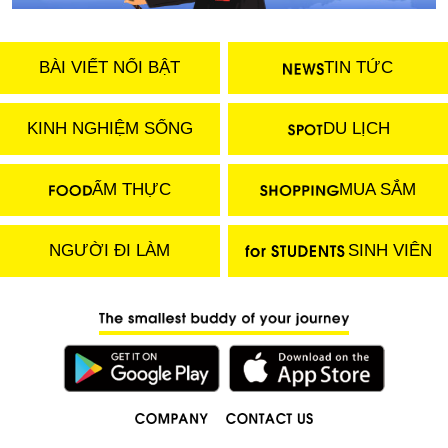
BÀI VIẾT NỔI BẬT
TIN TỨC
KINH NGHIỆM SỐNG
DU LỊCH
ẨM THỰC
MUA SẮM
NGƯỜI ĐI LÀM
SINH VIÊN