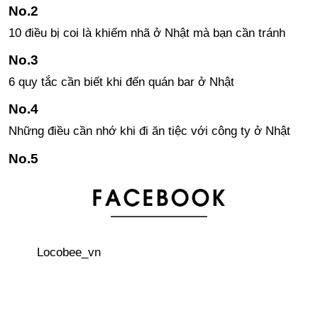
10 điều bị coi là khiếm nhã ở Nhật mà bạn cần tránh
6 quy tắc cần biết khi đến quán bar ở Nhật
Những điều cần nhớ khi đi ăn tiệc với công ty ở Nhật
Phản ứng của người nước ngoài về văn hóa Nhật Bản
TIN NÓNG: Hệ thống nhà sách Books Kinokuniya của
Nhật Bản bắt đầu bán sách bằng tiếng Việt
Locobee_vn
Những câu tiếng Nhật đơn giản sử dụng khi gặp khó
khăn, khủng hoảng