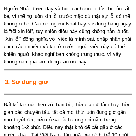
Người Nhật được dạy và học cách xin lỗi từ khi còn rất
bé, vì thế họ luôn xin lỗi trước mặc dù thật sự lỗi có thể
không ở họ. Câu nói người Nhật hay sử dụng hàng ngày
là “tôi xin lỗi”, tuy nhiên điều này cũng không hẳn là tốt.
“Xin lỗi” đồng nghĩa với việc là mình sai, chấp nhận phải
chịu trách nhiệm và khi ở nước ngoài việc này có thể
khiến người khác nghĩ bạn không trung thực, vì vậy
không nên quá lạm dụng câu nói này.
3. Sự đúng giờ
Bất kể là cuộc hẹn với bạn bè, thời gian đi làm hay thời
gian các chuyến tàu, tất cả mọi thứ luôn đúng giờ gần
như tuyệt đối, nếu có sai lệch cũng chỉ nằm trong
khoảng 1-2 phút. Điều này thật khó để bắt gặp ở các
nước khác. Tại Việt Nam, tàu hoặc xe có bị trễ 10 phút