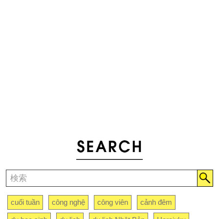
cuối tuần
công nghệ
công viên
cảnh đêm