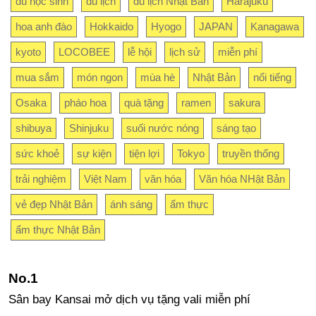
du học sinh
du lịch
du lịch Nhật Bản
Harajuku
hoa anh đào
Hokkaido
Hyogo
JAPAN
Kanagawa
kyoto
LOCOBEE
lễ hội
lịch sử
miễn phí
mua sắm
món ngon
mùa hè
Nhật Bản
nổi tiếng
Osaka
pháo hoa
quà tặng
ramen
sakura
shibuya
Shinjuku
suối nước nóng
sáng tạo
sức khoẻ
sự kiện
tiện lợi
Tokyo
truyền thống
trải nghiệm
Việt Nam
văn hóa
Văn hóa NHật Bản
vẻ đẹp Nhật Bản
ánh sáng
ẩm thực
ẩm thực Nhật Bản
Sân bay Kansai mở dịch vụ tặng vali miễn phí