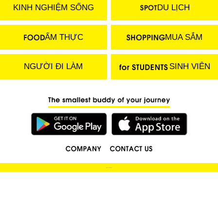
KINH NGHIỆM SỐNG
DU LỊCH
ẨM THỰC
MUA SẮM
NGƯỜI ĐI LÀM
SINH VIÊN
(C) 2018 LOCOBEE