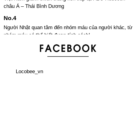
châu Á – Thái Bình Dương
Người Nhật quan tâm đến nhóm máu của người khác, từ
nhóm máu có thể biết được tính cách!
Bảng xếp hạng thành phố “dễ sống” nhất trên thế giới
Locobee_vn
Văn hoá công sở: Những nguyên tắc cơ bản về phong
cách công sở
Visa lao động tại Nhật Bản cho người nước ngoài – Lời
khuyên dành cho sinh viên quốc tế
3 quán cà phê trên cây thú vị ở Nhật Bản