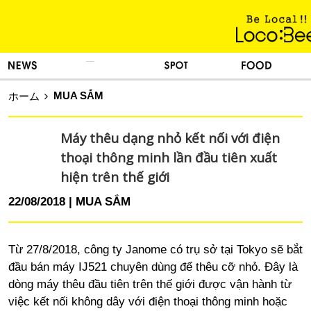
KINH NGHIỆM SỐNG
TIN TỨC
DU LỊCH
ẨM THỰC
MUA SẮM
ホーム
Máy thêu dạng nhỏ kết nối với điện
thoại thông minh lần đầu tiên xuất
hiện trên thế giới
22/08/2018
MUA SẮM
Từ 27/8/2018, công ty Janome có trụ sở tại Tokyo sẽ bắt
đầu bán máy IJ521 chuyên dùng để thêu cỡ nhỏ. Đây là
dòng máy thêu đầu tiên trên thế giới được vận hành từ
việc kết nối không dây với điện thoại thông minh hoặc