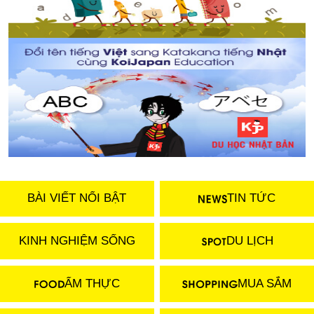
BÀI VIẾT NỔI BẬT
TIN TỨC
KINH NGHIỆM SỐNG
DU LỊCH
ẨM THỰC
MUA SẮM