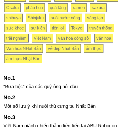
Osaka
pháo hoa
quà tặng
ramen
sakura
shibuya
Shinjuku
suối nước nóng
sáng tạo
sức khoẻ
sự kiện
tiện lợi
Tokyo
truyền thống
trải nghiệm
Việt Nam
văn hoá công sở
văn hóa
Văn hóa NHật Bản
vẻ đẹp Nhật Bản
ẩm thực
ẩm thực Nhật Bản
“Bữa tiệc” của các quý ông hói đầu
Một số lưu ý khi nuôi thú cưng tại Nhật Bản
Việt Nam giành chiến thắng liên tiếp tại ABU Robocon