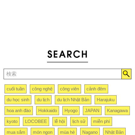
cuối tuần
công nghệ
công viên
cảnh đêm
du học sinh
du lịch
du lịch Nhật Bản
Harajuku
hoa anh đào
Hokkaido
Hyogo
JAPAN
Kanagawa
kyoto
LOCOBEE
lễ hội
lịch sử
miễn phí
mua sắm
món ngon
mùa hè
Nagano
Nhật Bản