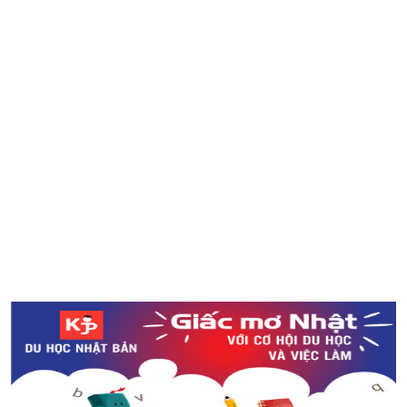
Thức lạ Kuchikamisake trong Your Name
Ngắm nhìn ao nước Monet’s Pond đẹp như tranh vẽ ở
tỉnh Gifu