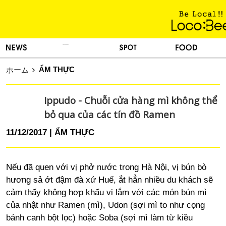
KINH NGHIỆM SỐNG
TIN TỨC
DU LỊCH
ẨM THỰC
ẨM THỰC
ホーム
Ippudo - Chuỗi cửa hàng mì không thể
bỏ qua của các tín đồ Ramen
11/12/2017
ẨM THỰC
Nếu đã quen với vị phở nước trong Hà Nội, vị bún bò
hương sả ớt đậm đà xứ Huế, ắt hẳn nhiều du khách sẽ
cảm thấy không hợp khẩu vị lắm với các món bún mì
của nhật như Ramen (mì), Udon (sợi mì to như cọng
bánh canh bột lọc) hoặc Soba (sợi mì làm từ kiều