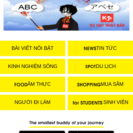
BÀI VIẾT NỔI BẬT
TIN TỨC
KINH NGHIỆM SỐNG
DU LỊCH
ẨM THỰC
MUA SẮM
NGƯỜI ĐI LÀM
SINH VIÊN