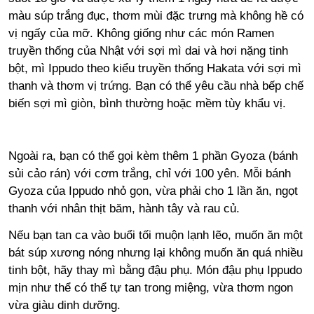
màu súp trắng đục, thơm mùi đặc trưng mà không hề có
vị ngấy của mỡ. Không giống như các món Ramen
truyền thống của Nhật với sợi mì dai và hơi nặng tinh
bột, mì Ippudo theo kiểu truyền thống Hakata với sợi mì
thanh và thơm vị trứng. Bạn có thể yêu cầu nhà bếp chế
biến sợi mì giòn, bình thường hoặc mềm tùy khẩu vị.
Ngoài ra, bạn có thể gọi kèm thêm 1 phần Gyoza (bánh
sủi cảo rán) với cơm trắng, chỉ với 100 yên. Mỗi bánh
Gyoza của Ippudo nhỏ gọn, vừa phải cho 1 lần ăn, ngọt
thanh với nhân thịt băm, hành tây và rau củ.
Nếu bạn tan ca vào buổi tối muộn lạnh lẽo, muốn ăn một
bát súp xương nóng nhưng lại không muốn ăn quá nhiều
tinh bột, hãy thay mì bằng đậu phụ. Món đậu phụ Ippudo
mịn như thể có thể tự tan trong miệng, vừa thơm ngon
vừa giàu dinh dưỡng.