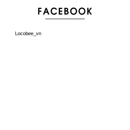
Giới thiệu các quán cà phê thú cưng ở Tokyo
Locobee_vn
Những vật dụng cần thiết lúc nguy cấp nên chuẩn bị khi
sống tại Nhật Bản
Tìm hiểu về phương tiện giao thông khi đi du lịch Nhật
Bản
Nhật Bản phát triển hình thức thanh toán không dùng
tiền mặt mới
Thành phố Kanazawa - Nơi bạn có thể thưởng thức
những món ăn dát vàng