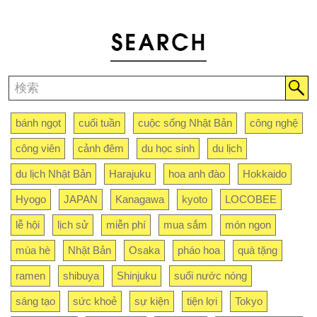
bánh ngọt
cuối tuần
cuộc sống Nhật Bản
công nghệ
công viên
cảnh đêm
du học sinh
du lịch
du lịch Nhật Bản
Harajuku
hoa anh đào
Hokkaido
Hyogo
JAPAN
Kanagawa
kyoto
LOCOBEE
lễ hội
lịch sử
miễn phí
mua sắm
món ngon
mùa hè
Nhật Bản
Osaka
pháo hoa
quà tặng
ramen
shibuya
Shinjuku
suối nước nóng
sáng tạo
sức khoẻ
sự kiện
tiện lợi
Tokyo