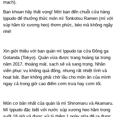
mạch).
Bạn khoan hãy thất vọng! Mời bạn đến chuỗi cửa hàng
Ippudo để thưởng thức món mì Tonkotsu Ramen (mì với
súp hầm từ xương heo) thơm phức, béo mà không ngậy
nhé!
Xin giới thiệu với bạn quán mì Ippudo tại cửa Đông ga
Gotanda (Tokyo). Quán vừa được trang hoàng lại trong
năm 2017, thoáng mát, sạch sẽ và sang trọng. Nhân
viên phục vụ không quá đông, nhưng rất nhiệt tình và
hoạt bát. Bạn không phải chờ lâu cho món ăn của mình
ngay cả trong giờ cao điểm cơm trưa hay cơm tối.
Món cơ bản nhất của quán là mì Shiromaru và Akamaru.
Mì Ippudo đặc biệt với nước súp xương heo hầm trong
suốt 18 giờ và được xử lý thêm 1 ngày nữa để ra được