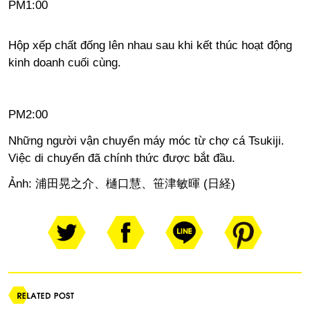
PM1:00
Hộp xếp chất đống lên nhau sau khi kết thúc hoạt động
kinh doanh cuối cùng.
PM2:00
Những người vận chuyển máy móc từ chợ cá Tsukiji.
Việc di chuyển đã chính thức được bắt đầu.
Ảnh: 浦田晃之介、樋口慧、笹津敏暉 (日経)