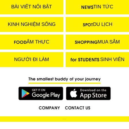
BÀI VIẾT NỔI BẬT
TIN TỨC
KINH NGHIỆM SỐNG
DU LỊCH
ẨM THỰC
MUA SẮM
NGƯỜI ĐI LÀM
SINH VIÊN
(C) 2018 LOCOBEE