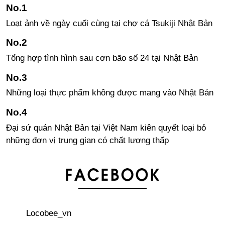
Loạt ảnh về ngày cuối cùng tại chợ cá Tsukiji Nhật Bản
Tổng hợp tình hình sau cơn bão số 24 tại Nhật Bản
Những loại thực phẩm không được mang vào Nhật Bản
Đại sứ quán Nhật Bản tại Việt Nam kiên quyết loại bỏ
những đơn vị trung gian có chất lượng thấp
Gate Tower - một công trình đáng kinh ngạc
Adidas ra mắt dòng sản phẩm “ADIDAS ORIGINALS BY
Locobee_vn
DRAGON BALL Z”