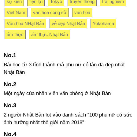
sự kiện
tiện lợi
Tokyo
truyền thống
trải nghiệm
Việt Nam
văn hoá công sở
văn hóa
Văn hóa NHật Bản
vẻ đẹp Nhật Bản
Yokohama
ẩm thực
ẩm thực Nhật Bản
Bài học từ 3 tỉnh thành mà phụ nữ có làn da đẹp nhất
Nhật Bản
Một ngày của nhân viên văn phòng ở Nhật Bản
2 người Nhật Bản lọt vào danh sách “100 phụ nữ có sức
ảnh hưởng nhất thế giới năm 2018”