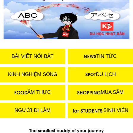
BÀI VIẾT NỔI BẬT
TIN TỨC
KINH NGHIỆM SỐNG
DU LỊCH
ẨM THỰC
MUA SẮM
NGƯỜI ĐI LÀM
SINH VIÊN