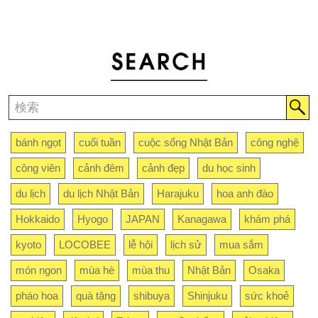
bánh ngọt
cuối tuần
cuộc sống Nhật Bản
công nghệ
công viên
cảnh đêm
cảnh đẹp
du học sinh
du lịch
du lịch Nhật Bản
Harajuku
hoa anh đào
Hokkaido
Hyogo
JAPAN
Kanagawa
khám phá
kyoto
LOCOBEE
lễ hội
lịch sử
mua sắm
món ngon
mùa hè
mùa thu
Nhật Bản
Osaka
pháo hoa
quà tặng
shibuya
Shinjuku
sức khoẻ