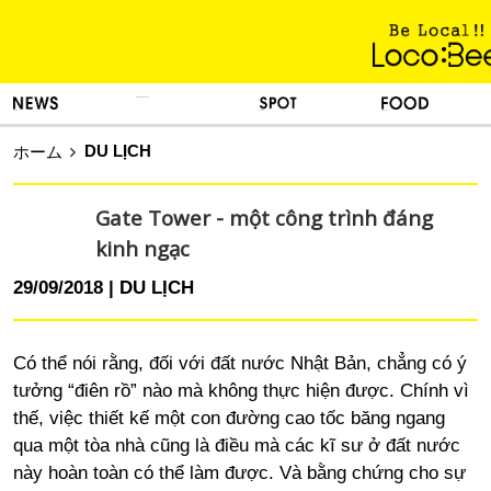
KINH NGHIỆM SỐNG
TIN TỨC
DU LỊCH
ẨM THỰC
DU LỊCH
ホーム
Gate Tower - một công trình đáng
kinh ngạc
29/09/2018
DU LỊCH
Có thể nói rằng, đối với đất nước Nhật Bản, chẳng có ý
tưởng “điên rồ” nào mà không thực hiện được. Chính vì
thế, việc thiết kế một con đường cao tốc băng ngang
qua một tòa nhà cũng là điều mà các kĩ sư ở đất nước
này hoàn toàn có thể làm được. Và bằng chứng cho sự