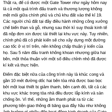
Thật ra, để có được một Gate Tower như ngày hôm nay
là cả một quá trình đấu tranh và thương lượng không
mệt mỏi giữa chính phủ và chủ khu đất vào thế kỉ 19.
Các người chủ đất tại đây điều hành những công xưởng
chế biến than và gỗ, nhưng sau thời kì suy thoái kinh tế
đã nộp đơn xin được tái thiết lại khu vực này. Tuy nhiên,
chính phủ đã có phát kiến sẽ cho xây dựng một đường
cao tốc ở vị trí trên, nên không chấp thuận ý kiến của
họ. Sau 5 năm đấu tranh không khoan nhượng giữa hai
bên, một thỏa thuận với một số điều chỉnh nhỏ đã được
kí kết và thực hiện.
Điểm đặc biệt nữa của công trình này là khúc cong và
gần 10 mét đường dốc hai bên tòa nhà được bao bọc
bởi một loại thiết bị giảm thanh, bên cạnh đó, tất cả các
khu vực khác trong tòa nhà đều được lắp kính và sàn
chống ồn. Vì thế, những âm thanh phát ra từ các
phương tiện giao thông đi băng qua đây hầu như không
ảnh hưởng gì nhiều đến hoạt động kinh doanh của Gate