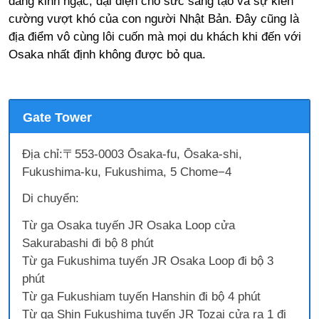
đáng kinh ngạc, đại diện cho sức sáng tạo và sự kiên
cường vượt khó của con người Nhật Bản. Đây cũng là
địa điểm vô cùng lôi cuốn mà mọi du khách khi đến với
Osaka nhất định không được bỏ qua.
Gate Tower
Địa chỉ:〒553-0003 Ōsaka-fu, Ōsaka-shi,
Fukushima-ku, Fukushima, 5 Chome−4
Di chuyển:
Từ ga Osaka tuyến JR Osaka Loop cửa
Sakurabashi đi bộ 8 phút
Từ ga Fukushima tuyến JR Osaka Loop đi bộ 3
phút
Từ ga Fukushiam tuyến Hanshin đi bộ 4 phút
Từ ga Shin Fukushima tuyến JR Tozai cửa ra 1 đi