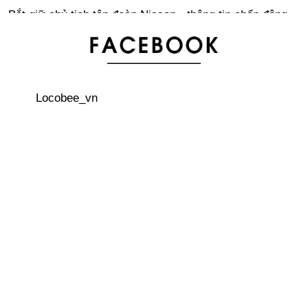
Bắt giữ chủ tịch tập đoàn Nissan - thông tin chấn động
truyền thông Nhật Bản
Bảng xếp hạng 20 tên dành cho bé gái được yêu thích
nhất năm 2018 ở Nhật Bản
Locobee_vn
Đừng đánh cược mạng sống của mình đi hái nấm
Xu hướng cưới “nước rút” trong năm Heisei tại Nhật
Bản
Những hỗ trợ về công nghệ dành cho người học tiếng
Nhật