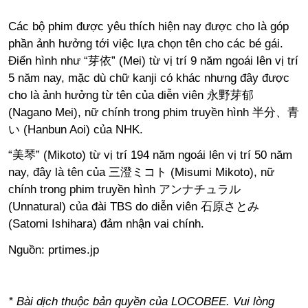
Các bộ phim được yêu thích hiện nay được cho là góp
phần ảnh hưởng tới việc lựa chọn tên cho các bé gái.
Điển hình như “芽依” (Mei) từ vị trí 9 năm ngoái lên vị trí
5 năm nay, mặc dù chữ kanji có khác nhưng đây được
cho là ảnh hưởng từ tên của diễn viên 永野芽郁
(Nagano Mei), nữ chính trong phim truyền hình 半分、青
い (Hanbun Aoi) của NHK.
“美琴” (Mikoto) từ vị trí 194 năm ngoái lên vị trí 50 năm
nay, đây là tên của 三澄ミコト (Misumi Mikoto), nữ
chính trong phim truyền hình アンナチュラル
(Unnatural) của đài TBS do diễn viên 石原さとみ
(Satomi Ishihara) đảm nhận vai chính.
Nguồn:
prtimes.jp
* Bài dịch thuộc bản quyền của LOCOBEE. Vui lòng