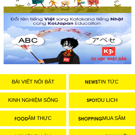
BÀI VIẾT NỔI BẬT
TIN TỨC
KINH NGHIỆM SỐNG
DU LỊCH
ẨM THỰC
MUA SẮM