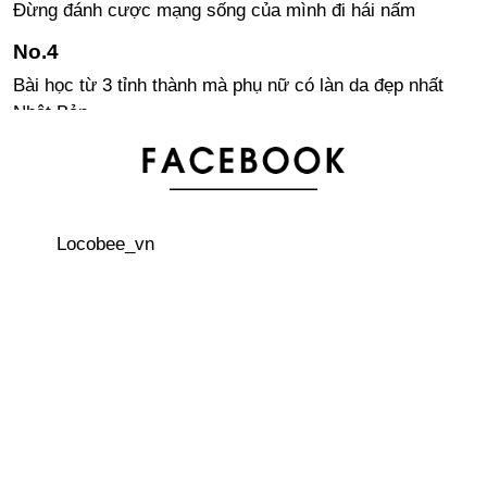
Đừng đánh cược mạng sống của mình đi hái nấm
Bài học từ 3 tỉnh thành mà phụ nữ có làn da đẹp nhất
Nhật Bản
Bảng xếp hạng 20 tên dành cho bé gái được yêu thích
nhất năm 2018 ở Nhật Bản
Locobee_vn
Xu hướng cưới “nước rút” trong năm Heisei tại Nhật
Bản
Những điều cần biết khi tiêm phòng trước mang thai tại
Nhật Bản