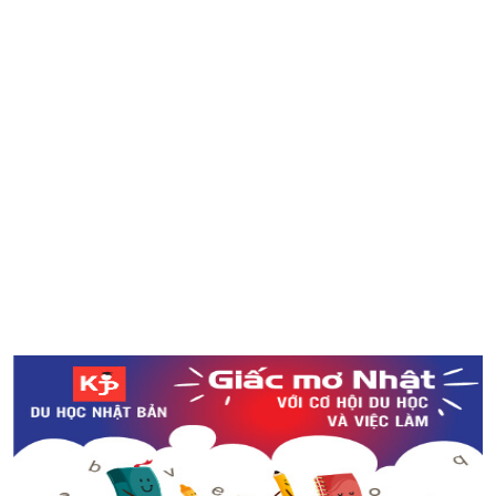
Điểm khác nhau giữa siêu thị Nhật Bản và Việt Nam qua
mắt người Nhật
2 người Nhật Bản lọt vào danh sách “100 phụ nữ có sức
ảnh hưởng nhất thế giới năm 2018”
Gate Tower - một công trình đáng kinh ngạc