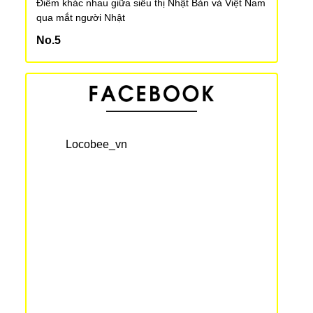
Điểm khác nhau giữa siêu thị Nhật Bản và Việt Nam
qua mắt người Nhật
Xu hướng cưới “nước rút” trong năm Heisei tại Nhật
Bản
Bài học từ 3 tỉnh thành mà phụ nữ có làn da đẹp
nhất Nhật Bản
Locobee_vn
Bảng xếp hạng 20 tên dành cho bé gái được yêu
thích nhất năm 2018 ở Nhật Bản
Magic Furikake - chiếc bút “ma thuật” cho những
bữa cơm ngon
Kỉ lục Guinness thế giới về Tokoroten dài hơn 100m