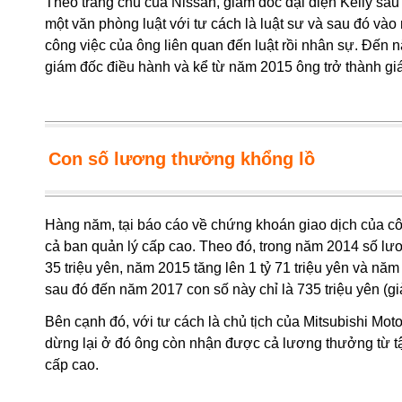
Theo trang chủ của Nissan, giám đốc đại diện Kelly sau 
một văn phòng luật với tư cách là luật sư và sau đó v
công việc của ông liên quan đến luật rồi nhân sự. Đến
giám đốc điều hành và kể từ năm 2015 ông trở thành gi
Con số lương thưởng khổng lồ
Hàng năm, tại báo cáo về chứng khoán giao dịch của c
cả ban quản lý cấp cao. Theo đó, trong năm 2014 số lư
35 triệu yên, năm 2015 tăng lên 1 tỷ 71 triệu yên và năm
sau đó đến năm 2017 con số này chỉ là 735 triệu yên (g
Bên cạnh đó, với tư cách là chủ tịch của Mitsubishi Mo
dừng lại ở đó ông còn nhận được cả lương thưởng từ tập
cấp cao.