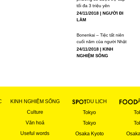
tối đa 3 triệu yên
24/11/2018
NGƯỜI ĐI
LÀM
Bonenkai – Tiệc tất niên
cuối năm của người Nhật
24/11/2018
KINH
NGHIỆM SỐNG
C
KINH NGHIỆM SỐNG
DU LỊCH
Culture
Tokyo
To
Văn hoá
Tokyo
To
Useful words
Osaka Kyoto
Osaka