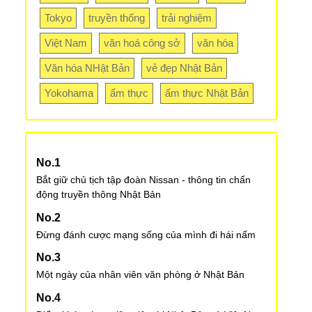
Tokyo
truyền thống
trải nghiệm
Việt Nam
văn hoá công sở
văn hóa
Văn hóa NHật Bản
vẻ đẹp Nhật Bản
Yokohama
ẩm thực
ẩm thực Nhật Bản
Bắt giữ chủ tịch tập đoàn Nissan - thông tin chấn
động truyền thông Nhật Bản
Đừng đánh cược mạng sống của mình đi hái nấm
Một ngày của nhân viên văn phòng ở Nhật Bản