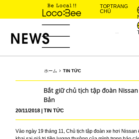
TOP
TRANG
CHỦ
KINH NGHIỆM SỐNG
TIN TỨC
ホーム
TIN TỨC
Bắt giữ chủ tịch tập đoàn Nissa
Bản
20/11/2018
TIN TỨC
Vào ngày 19 tháng 11, Chủ tịch tập đoàn xe hơi Nissan ô
khai sai giá trị tiền lương thưởng của mình trong báo cá