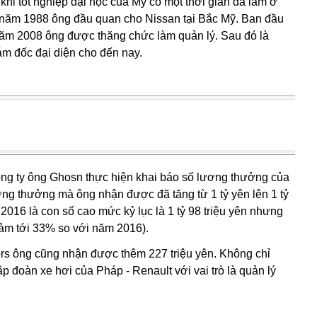
khi tốt nghiệp đại học của Mỹ có một thời gian đã làm ở
ào năm 1988 ông đầu quan cho Nissan tại Bắc Mỹ. Ban đầu
 năm 2008 ông được thăng chức làm quản lý. Sau đó là
ám đốc đại diện cho đến nay.
ông ty ông Ghosn thực hiện khai báo số lương thưởng của
ơng thưởng mà ông nhận được đã tăng từ 1 tỷ yên lên 1 tỷ
 2016 là con số cao mức kỷ lục là 1 tỷ 98 triệu yên nhưng
iảm tới 33% so với năm 2016).
tors ông cũng nhận được thêm 227 triệu yên. Không chỉ
 đoàn xe hơi của Pháp - Renault với vai trò là quản lý