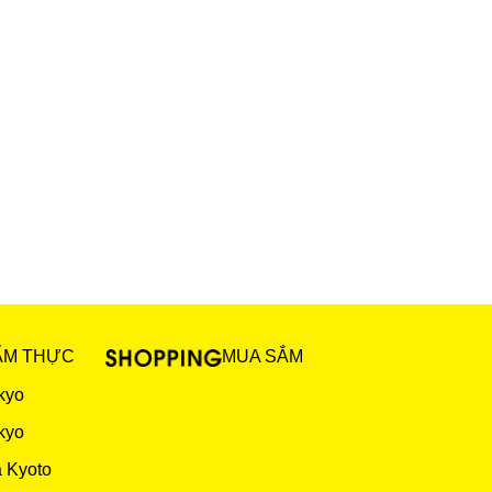
ẨM THỰC
MUA SẮM
kyo
kyo
 Kyoto