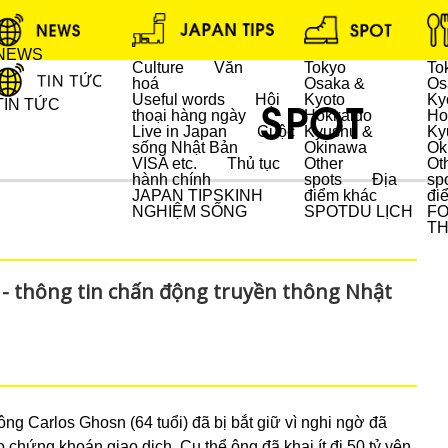
NEWS
Culture
Văn
Tokyo
To
hoá
Osaka &
Os
Useful words
Hội
Kyoto
Ky
TIN TỨC
thoại hàng ngày
Hokkaido
Ho
Live in Japan
Cuộc
Kyushu &
Ky
sống Nhật Bản
Okinawa
Ok
DU LỊCH
VISA etc.
Thủ tục
Other
Ot
hành chính
spots
Địa
sp
JAPAN TIPS
KINH
điểm khác
đi
NGHIỆM SỐNG
SPOT
DU LỊCH
F
T
n - thông tin chấn động truyền thông Nhật
ng Carlos Ghosn (64 tuổi) đã bị bắt giữ vì nghi ngờ đã
o chứng khoán giao dịch. Cụ thể ông đã khai ít đi 50 tỷ yên