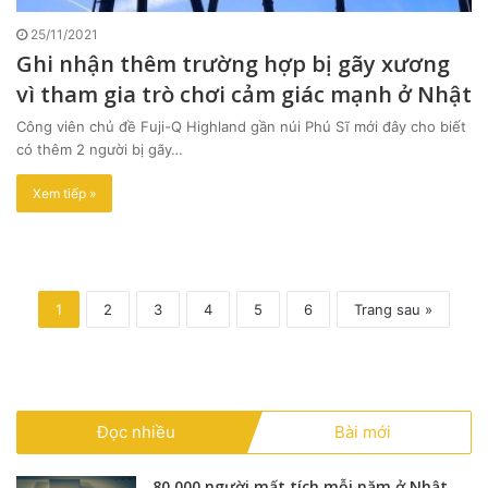
25/11/2021
Ghi nhận thêm trường hợp bị gãy xương
vì tham gia trò chơi cảm giác mạnh ở Nhật
Công viên chủ đề Fuji-Q Highland gần núi Phú Sĩ mới đây cho biết
có thêm 2 người bị gãy…
Xem tiếp »
1
2
3
4
5
6
Trang sau »
Đọc nhiều
Bài mới
80.000 người mất tích mỗi năm ở Nhật