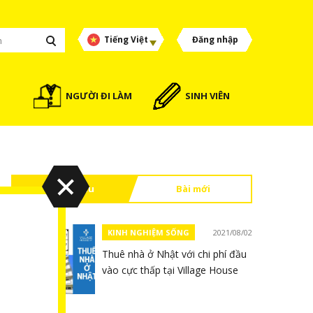
Tiếng Việt
Đăng nhập
NGƯỜI ĐI LÀM
SINH VIÊN
Đọc nhiều
Bài mới
KINH NGHIỆM SỐNG
2021/08/02
Thuê nhà ở Nhật với chi phí đầu
vào cực thấp tại Village House