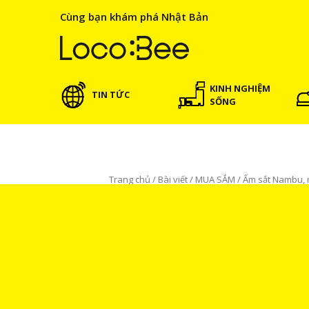
Cùng bạn khám phá Nhật Bản
KINH NGHIỆM
TIN TỨC
SỐNG
Trang chủ
/
Bài viết
/
MUA SẮM
/
Ấm sắt Nambu, 
MUA SẮM
BÀI VIẾT NỔI BẬT
Ấm sắt Nambu, món đồ thủ
Nhật Bản
Ngọc Oanh