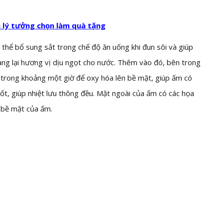
n lý tưởng chọn làm quà tặng
hể bổ sung sắt trong chế độ ăn uống khi đun sôi và giúp
mang lại hương vị dịu ngọt cho nước. Thêm vào đó, bên trong
trong khoảng một giờ để oxy hóa lên bề mặt, giúp ấm có
tốt, giúp nhiệt lưu thông đều. Mặt ngoài của ấm có các họa
ch bề mặt của ấm.