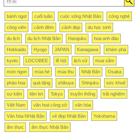
bánh ngọt
cuối tuần
cuộc sống Nhật Bản
công nghệ
công viên
cảnh đêm
cảnh đẹp
du học sinh
du lịch
du lịch Nhật Bản
Harajuku
hoa anh đào
Hokkaido
Hyogo
JAPAN
Kanagawa
khám phá
kyoto
LOCOBEE
lễ hội
lịch sử
mua sắm
món ngon
mùa hè
mùa thu
Nhật Bản
Osaka
pháo hoa
quà tặng
shibuya
Shinjuku
sức khoẻ
sự kiện
tiện lợi
Tokyo
truyền thống
trải nghiệm
Việt Nam
văn hoá công sở
văn hóa
Văn hóa NHật Bản
vẻ đẹp Nhật Bản
Yokohama
ẩm thực
ẩm thực Nhật Bản