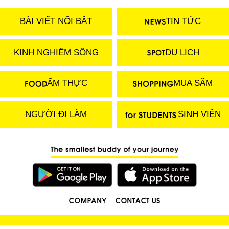
BÀI VIẾT NỔI BẬT
TIN TỨC
KINH NGHIỆM SỐNG
DU LỊCH
ẨM THỰC
MUA SẮM
NGƯỜI ĐI LÀM
SINH VIÊN
(C) 2018 LOCOBEE