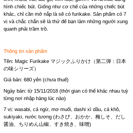
hình chiếc bút. Giống như cơ chế của những chiếc bút
khác, chỉ cần mở nắp là sẽ có furikake. Sản phẩm có 7
vị và chắc chắn sẽ là thứ để bạn làm những người xung
quanh phải trầm trồ.
Thông tin sản phẩm
Tên: Magic Furikake マジックふりかけ（第二弾：日本
の味シリーズ）
Giá bán: 680 yên (chưa thuế)
Ngày bán: từ 15/11/2018 (thời gian có thể khác nhau tuỳ
từng nơi nhập hàng lúc nào)
7 vị: wasabi, cá ngừ, mơ muối, dashi xì dầu, cá khô,
sukiyaki, nước tương (わさび、おかか、梅しそ、だし
醤油、ちりめん山椒、すき焼き、味噌)