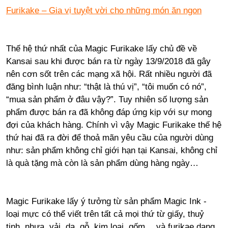
Furikake – Gia vị tuyệt vời cho những món ăn ngon
Thế hệ thứ nhất của Magic Furikake lấy chủ đề về
Kansai sau khi được bán ra từ ngày 13/9/2018 đã gây
nên cơn sốt trên các mạng xã hội. Rất nhiều người đã
đăng bình luận như: “thật là thú vị”, “tôi muốn có nó”,
“mua sản phẩm ở đâu vậy?”. Tuy nhiên số lượng sản
phẩm được bán ra đã không đáp ứng kịp với sự mong
đợi của khách hàng. Chính vì vậy Magic Furikake thế hệ
thứ hai đã ra đời để thoả mãn yêu cầu của người dùng
như: sản phẩm không chỉ giới hạn tại Kansai, không chỉ
là quà tặng mà còn là sản phẩm dùng hàng ngày…
Magic Furikake lấy ý tưởng từ sản phẩm Magic Ink -
loại mực có thể viết trên tất cả mọi thứ từ giấy, thuỷ
tinh, nhựa, vải, da, gỗ, kim loại, gốm… và furikae dạng