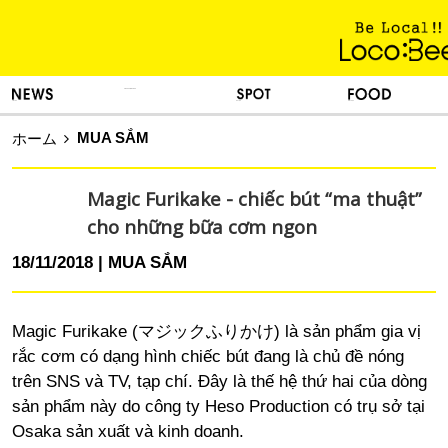
KINH NGHIỆM SỐNG
TIN TỨC
DU LỊCH
ẨM THỰC
MUA SẮM
ホーム
Magic Furikake - chiếc bút “ma thuật”
cho những bữa cơm ngon
18/11/2018
MUA SẮM
Magic Furikake (マジックふりかけ) là sản phẩm gia vị
rắc cơm có dạng hình chiếc bút đang là chủ đề nóng
trên SNS và TV, tạp chí. Đây là thế hệ thứ hai của dòng
sản phẩm này do công ty Heso Production có trụ sở tại
Osaka sản xuất và kinh doanh.