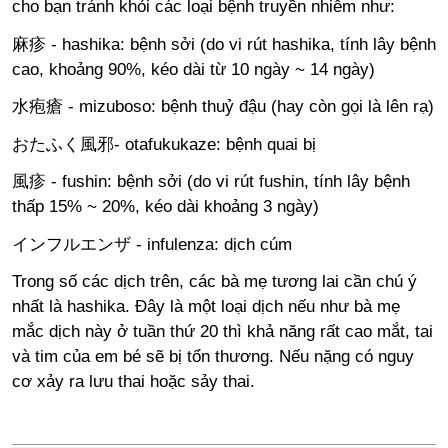
cho bạn tránh khỏi các loại bệnh truyền nhiễm như:
麻疹 - hashika: bệnh sởi (do vi rút hashika, tính lây bệnh
cao, khoảng 90%, kéo dài từ 10 ngày ~ 14 ngày)
水疱瘡 - mizuboso: bệnh thuỷ đậu (hay còn gọi là lên rạ)
おたふく風邪- otafukukaze: bệnh quai bị
風疹 - fushin: bệnh sởi (do vi rút fushin, tính lây bệnh
thấp 15% ~ 20%, kéo dài khoảng 3 ngày)
インフルエンザ - infulenza: dịch cúm
Trong số các dịch trên, các bà mẹ tương lai cần chú ý
nhất là hashika. Đây là một loại dịch nếu như bà mẹ
mắc dịch này ở tuần thứ 20 thì khả năng rất cao mắt, tai
và tim của em bé sẽ bị tổn thương. Nếu nặng có nguy
cơ xảy ra lưu thai hoặc sảy thai.