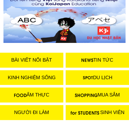
BÀI VIẾT NỔI BẬT
TIN TỨC
KINH NGHIỆM SỐNG
DU LỊCH
ẨM THỰC
MUA SẮM
NGƯỜI ĐI LÀM
SINH VIÊN