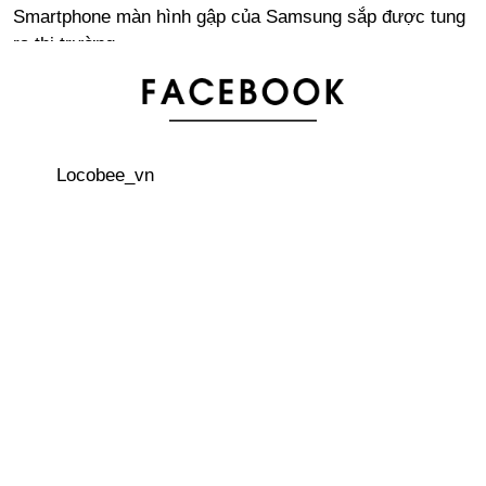
Smartphone màn hình gập của Samsung sắp được tung
ra thị trường
Chọn màu son và má chuẩn như phái nữ Nhật Bản
Locobee_vn
Smartphone của Trung Quốc đang dần áp đảo thị trường
toàn thế giới
Gate Tower - một công trình đáng kinh ngạc
Kỉ lục Guinness thế giới về Tokoroten dài hơn 100m
Nhật Bản bức xúc trước hành vi vẽ bậy lên di tích lịch
sử quốc gia tại Tottori