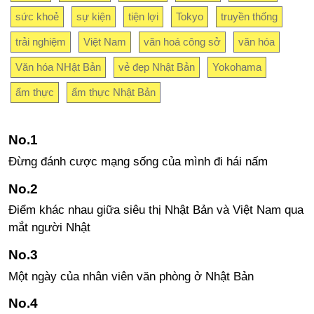
sức khoẻ
sự kiện
tiện lợi
Tokyo
truyền thống
trải nghiệm
Việt Nam
văn hoá công sở
văn hóa
Văn hóa NHật Bản
vẻ đẹp Nhật Bản
Yokohama
ẩm thực
ẩm thực Nhật Bản
Đừng đánh cược mạng sống của mình đi hái nấm
Điểm khác nhau giữa siêu thị Nhật Bản và Việt Nam qua
mắt người Nhật
Một ngày của nhân viên văn phòng ở Nhật Bản