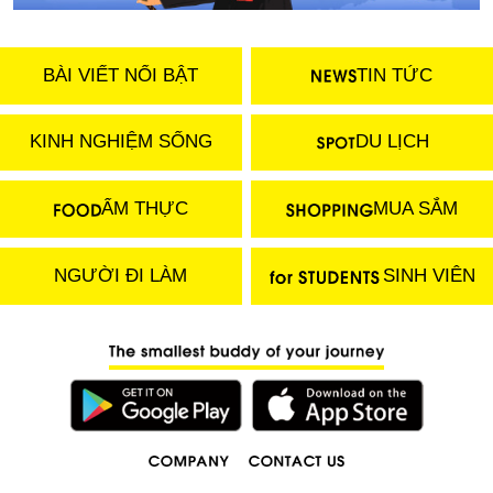
BÀI VIẾT NỔI BẬT
TIN TỨC
KINH NGHIỆM SỐNG
DU LỊCH
ẨM THỰC
MUA SẮM
NGƯỜI ĐI LÀM
SINH VIÊN