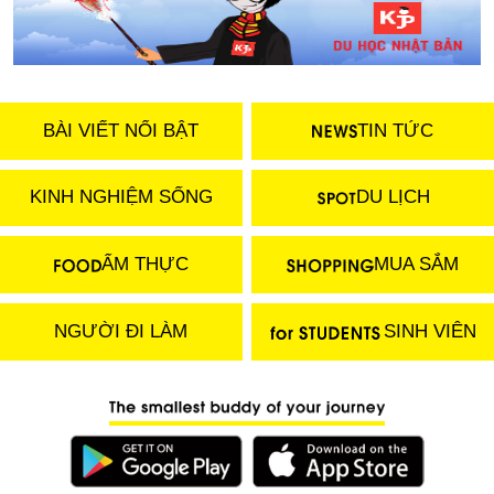
BÀI VIẾT NỔI BẬT
TIN TỨC
KINH NGHIỆM SỐNG
DU LỊCH
ẨM THỰC
MUA SẮM
NGƯỜI ĐI LÀM
SINH VIÊN