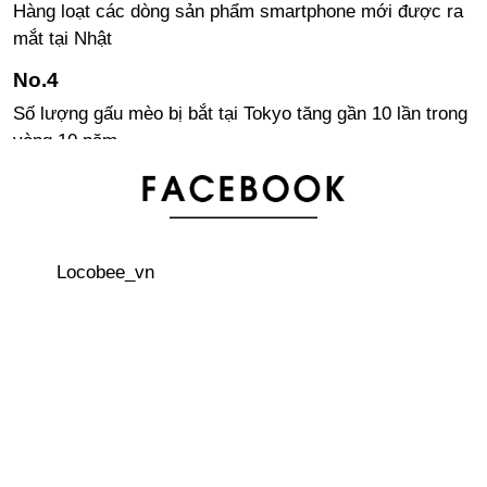
Hàng loạt các dòng sản phẩm smartphone mới được ra
mắt tại Nhật
Số lượng gấu mèo bị bắt tại Tokyo tăng gần 10 lần trong
vòng 10 năm
Nhật Bản ra mắt tivi 8K tích hợp bộ chỉnh đầu tiên trên
thế giới
Locobee_vn
Giấy vệ sinh hoàng gia: 3 cuộn 1 triệu đồng
Đề xuất về 2 tư cách lưu trú mới tại Nhật Bản cho người
lao động