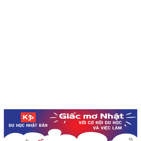
Hoa anh đào nở trái mùa tại Nhật Bản - Hiện tượng hiếm
khi xảy ra
Có bao nhiêu người ở gần ga Shibuya khi hết tàu cuối
vào Halloween năm ngoái?
Bức tranh chân dung đầu tiên do AI thực hiện được bán
với giá hơn 10 tỉ đồng