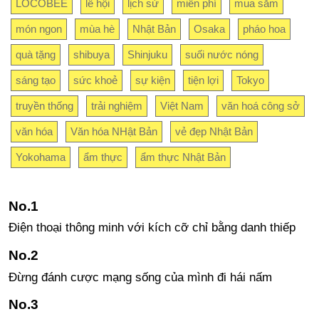
LOCOBEE
lễ hội
lịch sử
miễn phí
mua sắm
món ngon
mùa hè
Nhật Bản
Osaka
pháo hoa
quà tặng
shibuya
Shinjuku
suối nước nóng
sáng tạo
sức khoẻ
sự kiện
tiện lợi
Tokyo
truyền thống
trải nghiệm
Việt Nam
văn hoá công sở
văn hóa
Văn hóa NHật Bản
vẻ đẹp Nhật Bản
Yokohama
ẩm thực
ẩm thực Nhật Bản
Điện thoại thông minh với kích cỡ chỉ bằng danh thiếp
Đừng đánh cược mạng sống của mình đi hái nấm