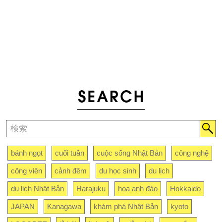
bánh ngọt
cuối tuần
cuộc sống Nhật Bản
công nghệ
công viên
cảnh đêm
du học sinh
du lịch
du lịch Nhật Bản
Harajuku
hoa anh đào
Hokkaido
JAPAN
Kanagawa
khám phá Nhật Bản
kyoto