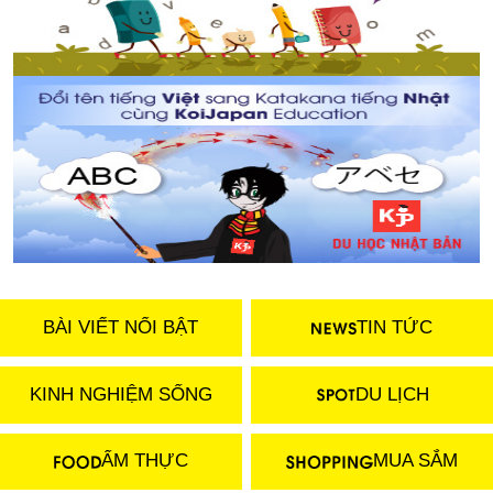
BÀI VIẾT NỔI BẬT
TIN TỨC
KINH NGHIỆM SỐNG
DU LỊCH
ẨM THỰC
MUA SẮM