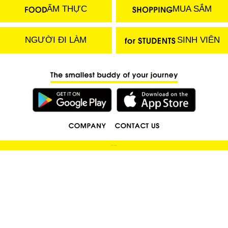
ẨM THỰC
MUA SẮM
NGƯỜI ĐI LÀM
SINH VIÊN
(C) 2018 LOCOBEE