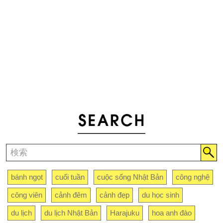
bánh ngọt
cuối tuần
cuộc sống Nhật Bản
công nghệ
công viên
cảnh đêm
cảnh đẹp
du học sinh
du lịch
du lịch Nhật Bản
Harajuku
hoa anh đào