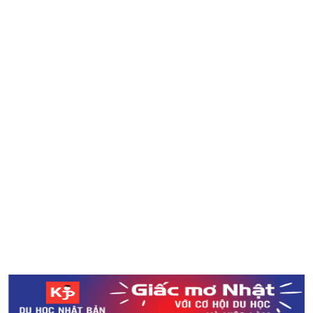
Chọn màu son và má chuẩn như phái nữ Nhật Bản
Số lượng gấu mèo bị bắt tại Tokyo tăng gần 10 lần trong
vòng 10 năm
Ba dòng mặt nạ 6 chức năng được yêu thích tại Nhật
Bản