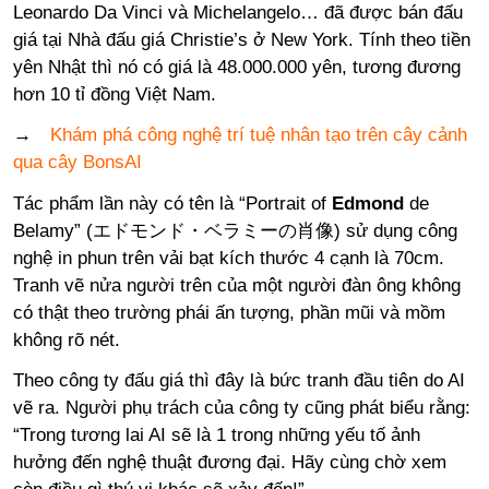
Leonardo Da Vinci và Michelangelo… đã được bán đấu
giá tại Nhà đấu giá Christie’s ở New York. Tính theo tiền
yên Nhật thì nó có giá là 48.000.000 yên, tương đương
hơn 10 tỉ đồng Việt Nam.
→
Khám phá công nghệ trí tuệ nhân tạo trên cây cảnh
qua cây BonsAI
Tác phẩm lần này có tên là “Portrait of
Edmond
de
Belamy” (エドモンド・ベラミーの肖像) sử dụng công
nghệ in phun trên vải bạt kích thước 4 cạnh là 70cm.
Tranh vẽ nửa người trên của một người đàn ông không
có thật theo trường phái ấn tượng, phần mũi và mồm
không rõ nét.
Theo công ty đấu giá thì đây là bức tranh đầu tiên do AI
vẽ ra. Người phụ trách của công ty cũng phát biểu rằng:
“Trong tương lai AI sẽ là 1 trong những yếu tố ảnh
hưởng đến nghệ thuật đương đại. Hãy cùng chờ xem