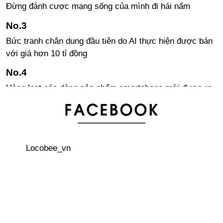
Đừng đánh cược mạng sống của mình đi hái nấm
Bức tranh chân dung đầu tiên do AI thực hiện được bán
với giá hơn 10 tỉ đồng
Hàng loạt các dòng sản phẩm smartphone mới được ra
mắt tại Nhật
Bí quyết sở hữu làn da căng đẹp như người Nhật
Locobee_vn
Kỉ lục Guinness thế giới về Tokoroten dài hơn 100m
Gate Tower - một công trình đáng kinh ngạc