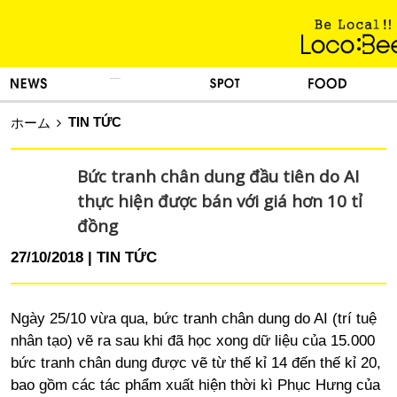
KINH NGHIỆM SỐNG
TIN TỨC
DU LỊCH
ẨM THỰC
TIN TỨC
ホーム
Bức tranh chân dung đầu tiên do AI
thực hiện được bán với giá hơn 10 tỉ
đồng
27/10/2018
TIN TỨC
Ngày 25/10 vừa qua, bức tranh chân dung do AI (trí tuệ
nhân tạo) vẽ ra sau khi đã học xong dữ liệu của 15.000
bức tranh chân dung được vẽ từ thế kỉ 14 đến thế kỉ 20,
bao gồm các tác phẩm xuất hiện thời kì Phục Hưng của