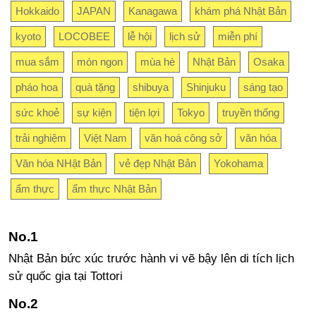
Hokkaido
JAPAN
Kanagawa
khám phá Nhật Bản
kyoto
LOCOBEE
lễ hội
lịch sử
miễn phí
mua sắm
món ngon
mùa hè
Nhật Bản
Osaka
pháo hoa
quà tặng
shibuya
Shinjuku
sáng tạo
sức khoẻ
sự kiện
tiện lợi
Tokyo
truyền thống
trải nghiệm
Việt Nam
văn hoá công sở
văn hóa
Văn hóa NHật Bản
vẻ đẹp Nhật Bản
Yokohama
ẩm thực
ẩm thực Nhật Bản
Nhật Bản bức xúc trước hành vi vẽ bậy lên di tích lịch
sử quốc gia tại Tottori