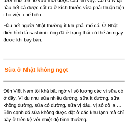
tươi như thể nó vừa mới được câu lên vậy. Còn ở Nhật
hầu hết cá được cắt ra ở kích thước vừa phải thuận tiện
cho việc chế biến.
Hầu hết người Nhật thường ít khi phải mổ cá. Ở Nhật
điển hình là sashimi cũng đã ở trạng thái có thể ăn ngay
được khi bày bán.
Sữa ở Nhật không ngọt
Đến Việt Nam tôi khá bất ngờ vì số lượng các vị sữa có
ở đây. Ví dụ như sữa nhiều đường, sữa ít đường, sữa
không đường, sữa có đường, sữa vị dâu, vị sô cô la….
Bên cạnh đó sữa không được đặt ở các khu lạnh mà chỉ
bày ở trên kệ với nhiệt độ bình thường.