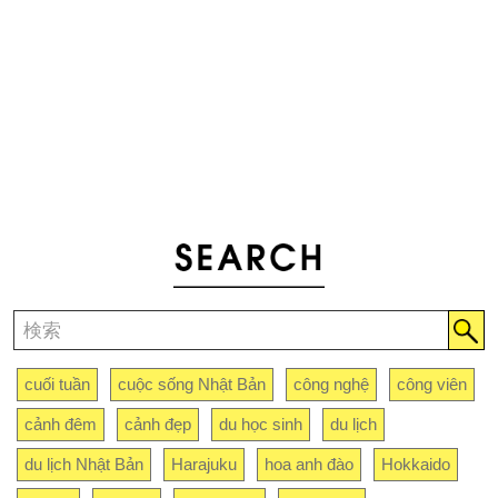
cuối tuần
cuộc sống Nhật Bản
công nghệ
công viên
cảnh đêm
cảnh đẹp
du học sinh
du lịch
du lịch Nhật Bản
Harajuku
hoa anh đào
Hokkaido