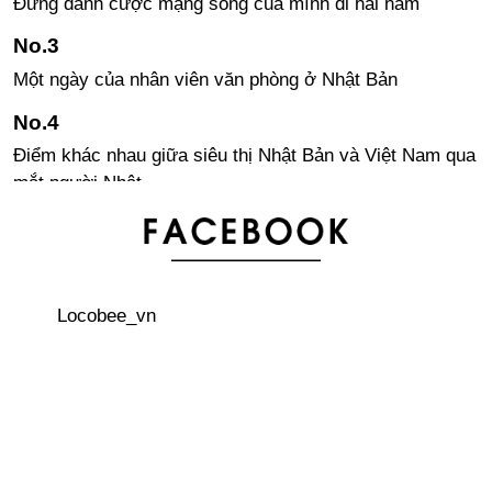
Đừng đánh cược mạng sống của mình đi hái nấm
Một ngày của nhân viên văn phòng ở Nhật Bản
Điểm khác nhau giữa siêu thị Nhật Bản và Việt Nam qua
mắt người Nhật
Xu hướng cưới “nước rút” trong năm Heisei tại Nhật
Bản
Locobee_vn
Bài học từ 3 tỉnh thành mà phụ nữ có làn da đẹp nhất
Nhật Bản
Bảng xếp hạng 20 tên dành cho bé gái được yêu thích