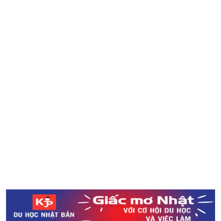
nhất năm 2018 ở Nhật Bản
Magic Furikake - chiếc bút “ma thuật” cho những bữa
cơm ngon
Kỉ lục Guinness thế giới về Tokoroten dài hơn 100m
Gate Tower - một công trình đáng kinh ngạc