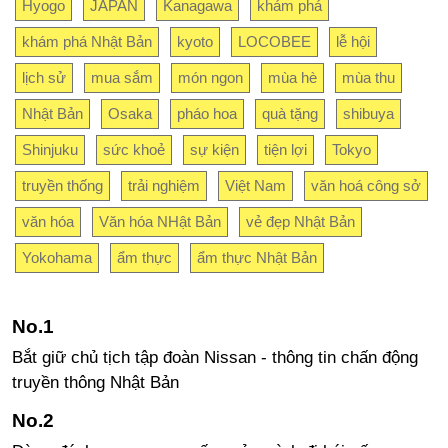
Hyogo
JAPAN
Kanagawa
khám phá
khám phá Nhật Bản
kyoto
LOCOBEE
lễ hội
lịch sử
mua sắm
món ngon
mùa hè
mùa thu
Nhật Bản
Osaka
pháo hoa
quà tặng
shibuya
Shinjuku
sức khoẻ
sự kiện
tiện lợi
Tokyo
truyền thống
trải nghiệm
Việt Nam
văn hoá công sở
văn hóa
Văn hóa NHật Bản
vẻ đẹp Nhật Bản
Yokohama
ẩm thực
ẩm thực Nhật Bản
Bắt giữ chủ tịch tập đoàn Nissan - thông tin chấn động
truyền thông Nhật Bản