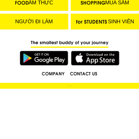
ẨM THỰC
MUA SẮM
NGƯỜI ĐI LÀM
SINH VIÊN
(C) 2018 LOCOBEE