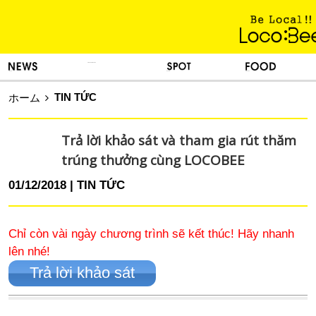
KINH NGHIỆM SỐNG
TIN TỨC
DU LỊCH
ẨM THỰC
TIN TỨC
ホーム
Trả lời khảo sát và tham gia rút thăm
trúng thưởng cùng LOCOBEE
01/12/2018
TIN TỨC
Chỉ còn vài ngày chương trình sẽ kết thúc! Hãy nhanh
lên nhé!
Trả lời khảo sát