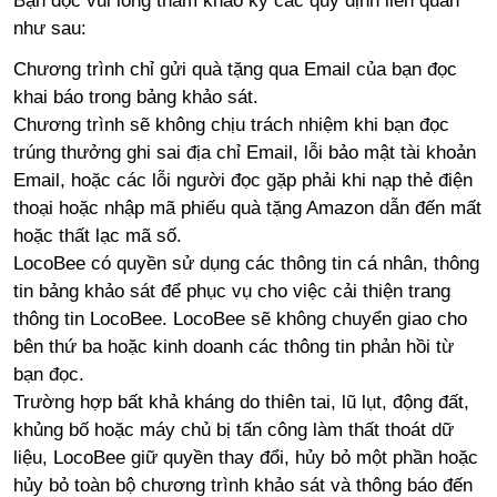
Bạn đọc vui lòng tham khảo kỹ các quy định liên quan
như sau:
Chương trình chỉ gửi quà tặng qua Email của bạn đọc
khai báo trong bảng khảo sát.
Chương trình sẽ không chịu trách nhiệm khi bạn đọc
trúng thưởng ghi sai địa chỉ Email, lỗi bảo mật tài khoản
Email, hoặc các lỗi người đọc gặp phải khi nạp thẻ điện
thoại hoặc nhập mã phiếu quà tặng Amazon dẫn đến mất
hoặc thất lạc mã số.
LocoBee có quyền sử dụng các thông tin cá nhân, thông
tin bảng khảo sát để phục vụ cho việc cải thiện trang
thông tin LocoBee. LocoBee sẽ không chuyển giao cho
bên thứ ba hoặc kinh doanh các thông tin phản hồi từ
bạn đọc.
Trường hợp bất khả kháng do thiên tai, lũ lụt, động đất,
khủng bố hoặc máy chủ bị tấn công làm thất thoát dữ
liệu, LocoBee giữ quyền thay đổi, hủy bỏ một phần hoặc
hủy bỏ toàn bộ chương trình khảo sát và thông báo đến