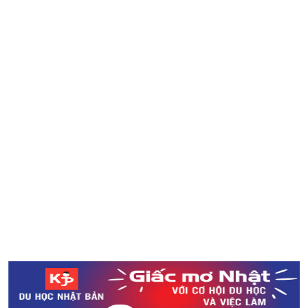
Bài học từ 3 tỉnh thành mà phụ nữ có làn da đẹp nhất
Nhật Bản
Trả lời khảo sát và tham gia rút thăm trúng thưởng cùng
LOCOBEE
Chương trình đổi cũ lấy mới hấp dẫn dành cho iPhone
XR/XS tại Apple Nhật Bản