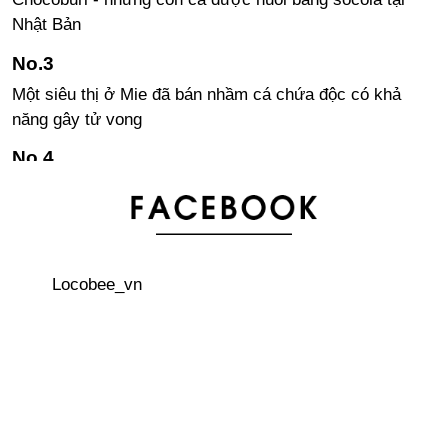
Nhật Bản
Một siêu thị ở Mie đã bán nhầm cá chứa độc có khả
năng gây tử vong
Lương của giáo viên ở Nhật Bản có thực sự cao không?
Đừng đánh cược mạng sống của mình đi hái nấm
Locobee_vn
Điểm khác nhau giữa siêu thị Nhật Bản và Việt Nam qua
mắt người Nhật
Người Nhật sử dụng tiền thưởng như thế nào trong năm
nay