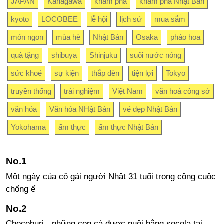
JAPAN
Kanagawa
khám phá
khám phá Nhật Bản
kyoto
LOCOBEE
lễ hội
lịch sử
mua sắm
món ngon
mùa hè
Nhật Bản
Osaka
pháo hoa
quà tặng
shibuya
Shinjuku
suối nước nóng
sức khoẻ
sự kiện
thắp đèn
tiện lợi
Tokyo
truyền thống
trải nghiệm
Việt Nam
văn hoá công sở
văn hóa
Văn hóa NHật Bản
vẻ đẹp Nhật Bản
Yokohama
ẩm thực
ẩm thực Nhật Bản
Một ngày của cô gái người Nhật 31 tuổi trong công cuộc
chống ế
Chocoburi - những con cá được nuôi bằng socola tại