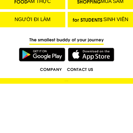
ẨM THỰC
MUA SẮM
NGƯỜI ĐI LÀM
SINH VIÊN
(C) 2018 LOCOBEE