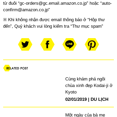
từ đuôi “
gc-orders@gc.email.amazon.co.jp
” hoặc “
auto-
confirm@amazon.co.jp
”
※
Khi không nhận được email thông báo ở “Hộp thư
đến”
,
Quý khách vui lòng kiểm tra “Thư mục spam”
Cùng khám phá ngôi
chùa xinh đẹp Kodai-ji ở
Kyoto
02/01/2019
DU LỊCH
Một ngày của bà mẹ