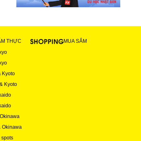
ẨM THỰC
MUA SẮM
kyo
kyo
 Kyoto
& Kyoto
kaido
kaido
 Okinawa
& Okinawa
 spots