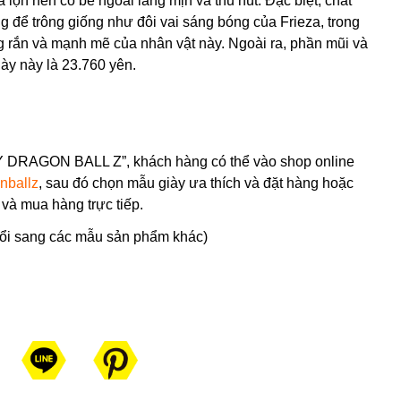
a lộn nên có bề ngoài láng mịn và thu hút. Đặc biệt, chất
 để trông giống như đôi vai sáng bóng của Frieza, trong
ng rắn và mạnh mẽ của nhân vật này. Ngoài ra, phần mũi và
iày này là 23.760 yên.
DRAGON BALL Z”, khách hàng có thể vào shop online
onballz
, sau đó chọn mẫu giày ưa thích và đặt hàng hoặc
 và mua hàng trực tiếp.
 đổi sang các mẫu sản phẩm khác)