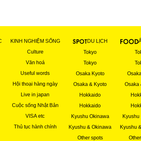
C
KINH NGHIỆM SỐNG
DU LỊCH
Culture
Tokyo
To
Văn hoá
Tokyo
To
Useful words
Osaka Kyoto
Osaka
Hội thoại hàng ngày
Osaka & Kyoto
Osaka 
Live in japan
Hokkaido
Hok
Cuộc sống Nhật Bản
Hokkaido
Hok
VISA etc
Kyushu Okinawa
Kyushu
Thủ tục hành chính
Kyushu & Okinawa
Kyushu 
Other spots
Other