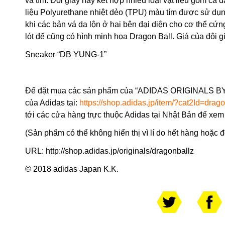
và tím. Đôi giày này kết hợp nhiều loại vật liệu gồm cả d
liệu Polyurethane nhiệt dẻo (TPU) màu tím được sử dụng
khi các bản vá da lộn ở hai bên đại diện cho cơ thể cứ
lót đế cũng có hình minh họa Dragon Ball. Giá của đôi g
Sneaker “DB YUNG-1”
Để đặt mua các sản phẩm của “ADIDAS ORIGINALS BY 
của Adidas tại:
https://shop.adidas.jp/item/?cat2Id=drag
tới các cửa hàng trực thuộc Adidas tại Nhật Bản để xem
(Sản phẩm có thể không hiển thị vì lí do hết hàng hoặc
URL:
http://shop.adidas.jp/originals/dragonballz
© 2018 adidas Japan K.K.