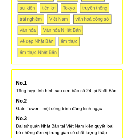
sự kiện
tiện lợi
Tokyo
truyền thống
trải nghiệm
Việt Nam
văn hoá công sở
văn hóa
Văn hóa NHật Bản
vẻ đẹp Nhật Bản
ẩm thực
ẩm thực Nhật Bản
Tổng hợp tình hình sau cơn bão số 24 tại Nhật Bản
Gate Tower - một công trình đáng kinh ngạc
Đại sứ quán Nhật Bản tại Việt Nam kiên quyết loại
bỏ những đơn vị trung gian có chất lượng thấp