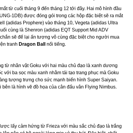
ắt từ cuối tháng 9 đến tháng 12 tới đây. Hai mô hình đầu
UNG-1DB) được đóng gói trong các hộp đặc biệt sẽ ra mắt
ll (adidas Prophere) vào tháng 10, Vegeta (adidas Ultra
cuối cùng là Shenron (adidas EQT Support Mid ADV
c chắn sẽ để lại ấn tượng vô cùng đặc biệt cho người mua
yện tranh
Dragon Ball
nổi tiếng.
g từ nhân vật Goku với hai màu chủ đạo là xanh dương
ốc với ba sọc màu xanh nhằm tái tạo trang phục mà Goku
vàng tượng trưng cho sức mạnh biến hình Super Saiyan.
i bên là hình vẽ đồ họa của cân đẩu vân Flying Nimbus.
được lấy cảm hứng từ Frieza với màu sắc chủ đạo là trắng