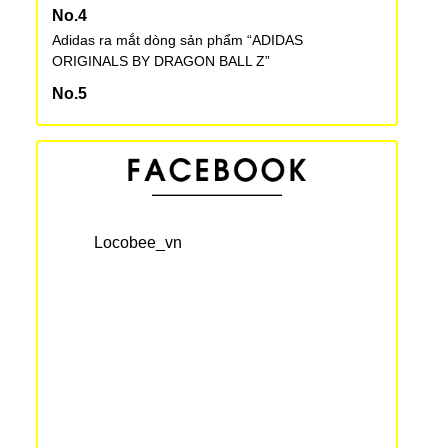
Adidas ra mắt dòng sản phẩm “ADIDAS
ORIGINALS BY DRAGON BALL Z”
Tìm hiểu thói quen ngủ trên sàn nhà của người
Nhật Bản
Đại học của Nhật Bản xếp sau đại học của Trung
Quốc trên bảng xếp hạng thế giới
Locobee_vn
Loạt ảnh về ngày cuối cùng tại chợ cá Tsukiji Nhật
Bản
Tìm hiểu về khách sạn con nhộng ở Nhật Bản
eSports - Loại hình thể thao điện tử đang được cả
thế giới chú ý