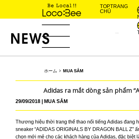
TOP
TRANG
CHỦ
KINH NGHIỆM SỐNG
TIN TỨC
ホーム
MUA SẮM
Adidas ra mắt dòng sản phẩm 
29/09/2018
MUA SẮM
Thương hiệu thời trang thể thao nổi tiếng Adidas đang h
sneaker “ADIDAS ORIGINALS BY DRAGON BALL Z” ấn t
chọn mới mẻ cho các khách hàng của Adidas, đặc biệt là