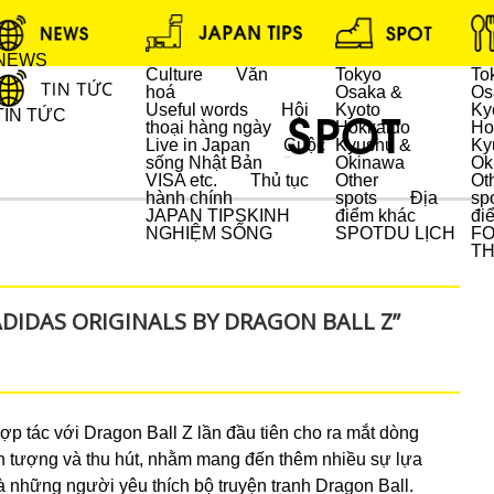
NEWS
Culture
Văn
Tokyo
To
hoá
Osaka &
Os
Useful words
Hội
Kyoto
Ky
TIN TỨC
thoại hàng ngày
Hokkaido
Ho
Live in Japan
Cuộc
Kyushu &
Ky
sống Nhật Bản
Okinawa
Ok
DU LỊCH
VISA etc.
Thủ tục
Other
Ot
hành chính
spots
Địa
sp
JAPAN TIPS
KINH
điểm khác
đi
NGHIỆM SỐNG
SPOT
DU LỊCH
F
T
“ADIDAS ORIGINALS BY DRAGON BALL Z”
ợp tác với Dragon Ball Z lần đầu tiên cho ra mắt dòng
ượng và thu hút, nhằm mang đến thêm nhiều sự lựa
 những người yêu thích bộ truyện tranh Dragon Ball.