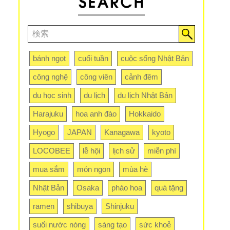
bánh ngọt
cuối tuần
cuộc sống Nhật Bản
công nghệ
công viên
cảnh đêm
du học sinh
du lịch
du lịch Nhật Bản
Harajuku
hoa anh đào
Hokkaido
Hyogo
JAPAN
Kanagawa
kyoto
LOCOBEE
lễ hội
lịch sử
miễn phí
mua sắm
món ngon
mùa hè
Nhật Bản
Osaka
pháo hoa
quà tặng
ramen
shibuya
Shinjuku
suối nước nóng
sáng tạo
sức khoẻ