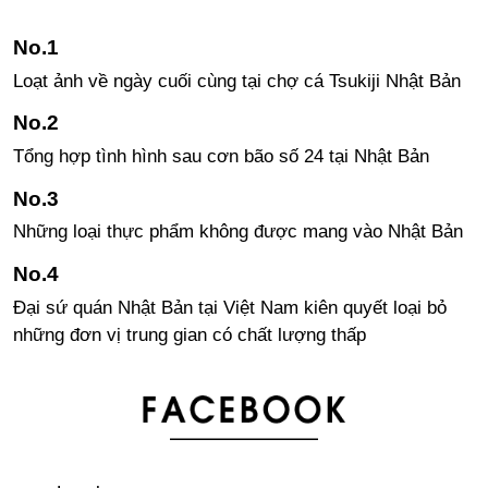
Loạt ảnh về ngày cuối cùng tại chợ cá Tsukiji Nhật Bản
Tổng hợp tình hình sau cơn bão số 24 tại Nhật Bản
Những loại thực phẩm không được mang vào Nhật Bản
Đại sứ quán Nhật Bản tại Việt Nam kiên quyết loại bỏ
những đơn vị trung gian có chất lượng thấp
Gate Tower - một công trình đáng kinh ngạc
Adidas ra mắt dòng sản phẩm “ADIDAS ORIGINALS BY