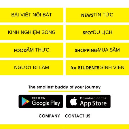
BÀI VIẾT NỔI BẬT
TIN TỨC
KINH NGHIỆM SỐNG
DU LỊCH
ẨM THỰC
MUA SẮM
NGƯỜI ĐI LÀM
SINH VIÊN
(C) 2018 LOCOBEE