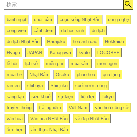
bánh ngọt
cuối tuần
cuộc sống Nhật Bản
công nghệ
công viên
cảnh đêm
du học sinh
du lịch
du lịch Nhật Bản
Harajuku
hoa anh đào
Hokkaido
Hyogo
JAPAN
Kanagawa
kyoto
LOCOBEE
lễ hội
lịch sử
miễn phí
mua sắm
món ngon
mùa hè
Nhật Bản
Osaka
pháo hoa
quà tặng
ramen
shibuya
Shinjuku
suối nước nóng
sáng tạo
sức khoẻ
sự kiện
tiện lợi
Tokyo
truyền thống
trải nghiệm
Việt Nam
văn hoá công sở
văn hóa
Văn hóa NHật Bản
vẻ đẹp Nhật Bản
ẩm thực
ẩm thực Nhật Bản