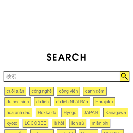
cuối tuần
công nghệ
công viên
cảnh đêm
du học sinh
du lịch
du lịch Nhật Bản
Harajuku
hoa anh đào
Hokkaido
Hyogo
JAPAN
Kanagawa
kyoto
LOCOBEE
lễ hội
lịch sử
miễn phí