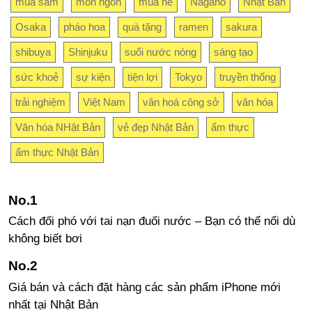
mua sắm
món ngon
mùa hè
Nagano
Nhật Bản
Osaka
pháo hoa
quà tặng
ramen
sakura
shibuya
Shinjuku
suối nước nóng
sáng tạo
sức khoẻ
sự kiện
tiện lợi
Tokyo
truyền thống
trải nghiệm
Việt Nam
văn hoá công sở
văn hóa
Văn hóa NHật Bản
vẻ đẹp Nhật Bản
ẩm thực
ẩm thực Nhật Bản
Cách đối phó với tai nạn đuối nước – Bạn có thể nổi dù
không biết bơi
Giá bán và cách đặt hàng các sản phẩm iPhone mới
nhất tại Nhật Bản