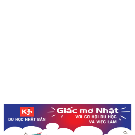
Bảng xếp hạng “30 điểm đến được yêu thích nhất tại
Nhật Bản năm 2018”
Kỉ lục Guinness thế giới về Tokoroten dài hơn 100m