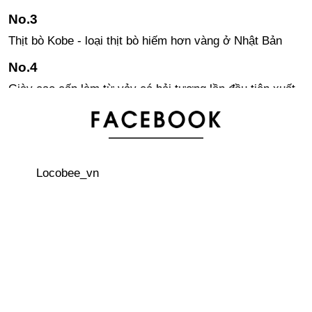
Thịt bò Kobe - loại thịt bò hiếm hơn vàng ở Nhật Bản
Giày cao cấp làm từ vảy cá hải tượng lần đầu tiên xuất
hiện trên thế giới
Nhật Bản - vương quốc loài mèo
Locobee_vn
Một số lời khuyên khi đi taxi ở Nhật
Những điều ngộ nhận về đất nước Nhật Bản
Nhật Bản giành giải thưởng Ig Nobel trong lĩnh vực y tế