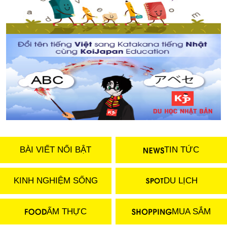
BÀI VIẾT NỔI BẬT
TIN TỨC
KINH NGHIỆM SỐNG
DU LỊCH
ẨM THỰC
MUA SẮM