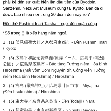
phải kể đến sự xuất hiện lần đầu tiên của Byodoin,
Sanzenin, Nezu Art Museum cũng tại Kyoto. Bạn đã đi
được bao nhiêu nơi trong 30 điểm đến này rồi?
Đền thờ Fushimi Inari Taisha – ngôi đền ngàn cổng
*Số trong () là xếp hạng năm ngoái
1 . (1) 伏見稲荷大社／京都府京都市 - Đền Fushimi Inari
/ Kyoto
2 . (3) 広島平和記念資料館(原爆ドーム、広島平和記念
公園）／広島県広島市 - Bảo tàng Tưởng niệm Hòa bình
Hiroshima (Mái vòm Bom Nguyên tử, Công viên Tưởng
niệm Hòa bình Hiroshima) / Hiroshima
3 . (4) 宮島 (厳島神社)／広島県廿日市市 - Miyajima
(Đền Itsukushima) / Hiroshima
4 . (5) 東大寺／奈良県奈良市 - Đền Todaiji / Nara
5 . (7) 新宿御苑／東京都新宿区 - Shinjuku Gyoen /