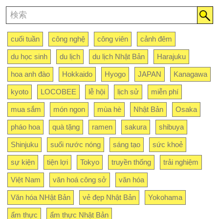
cuối tuần
công nghệ
công viên
cảnh đêm
du học sinh
du lịch
du lịch Nhật Bản
Harajuku
hoa anh đào
Hokkaido
Hyogo
JAPAN
Kanagawa
kyoto
LOCOBEE
lễ hội
lịch sử
miễn phí
mua sắm
món ngon
mùa hè
Nhật Bản
Osaka
pháo hoa
quà tặng
ramen
sakura
shibuya
Shinjuku
suối nước nóng
sáng tạo
sức khoẻ
sự kiện
tiện lợi
Tokyo
truyền thống
trải nghiệm
Việt Nam
văn hoá công sở
văn hóa
Văn hóa NHật Bản
vẻ đẹp Nhật Bản
Yokohama
ẩm thực
ẩm thực Nhật Bản