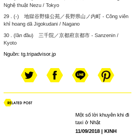
Nghệ thuật Nezu / Tokyo
29 . (-) 地獄谷野猿公苑／長野県山ノ内町 - Công viên
khỉ hoang dã Jigokudani / Nagano
30 . (lần đầu) 三千院／京都府京都市 - Sanzenin /
Kyoto
Nguồn:
tg.tripadvisor.jp
Một số lời khuyên khi đi
taxi ở Nhật
11/09/2018
KINH