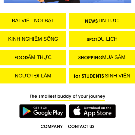
BÀI VIẾT NỔI BẬT
TIN TỨC
KINH NGHIỆM SỐNG
DU LỊCH
ẨM THỰC
MUA SẮM
NGƯỜI ĐI LÀM
SINH VIÊN