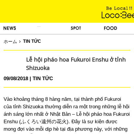
KINH NGHIỆM SỐNG
TIN TỨC
DU LỊCH
ẨM THỰC
TIN TỨC
ホーム
Lễ hội pháo hoa Fukuroi Enshu ở tỉnh
Shizuoka
09/08/2018
TIN TỨC
Vào khoảng tháng 8 hàng năm, tại thành phố Fukuroi
của tỉnh Shizuoka thường diễn ra một trong những lễ hội
ánh sáng lớn nhất ở Nhật Bản – Lễ hội pháo hoa Fukuroi
Enshu (ふくろい遠州の花火). Đây là sự kiện được
mong đợi vào mỗi dịp hè tại địa phương này, với những