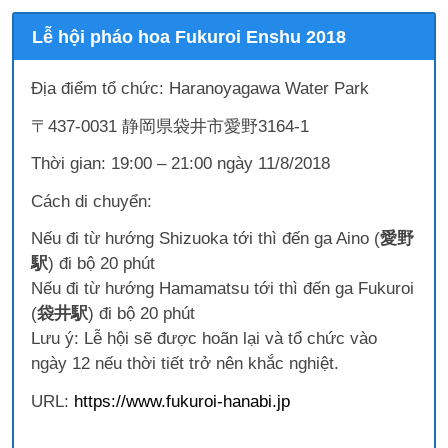
Lễ hội pháo hoa Fukuroi Enshu 2018
Địa điểm tổ chức: Haranoyagawa Water Park
〒437-0031 静岡県袋井市愛野3164-1
Thời gian: 19:00 – 21:00 ngày 11/8/2018
Cách di chuyển:
Nếu đi từ hướng Shizuoka tới thì đến ga Aino (
愛野
駅
) đi bộ 20 phút
Nếu đi từ hướng Hamamatsu tới thì đến ga Fukuroi
(
袋井駅
) đi bộ 20 phút
Lưu ý: Lễ hội sẽ được hoãn lại và tổ chức vào
ngày 12 nếu thời tiết trở nên khắc nghiệt.
URL:
https://www.fukuroi-hanabi.jp