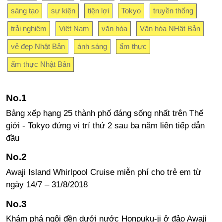
sáng tạo
sự kiện
tiện lợi
Tokyo
truyền thống
trải nghiệm
Việt Nam
văn hóa
Văn hóa NHật Bản
vẻ đẹp Nhật Bản
ánh sáng
ẩm thực
ẩm thực Nhật Bản
Bảng xếp hạng 25 thành phố đáng sống nhất trên Thế
giới - Tokyo đứng vị trí thứ 2 sau ba năm liên tiếp dẫn
đầu
Awaji Island Whirlpool Cruise miễn phí cho trẻ em từ
ngày 14/7 – 31/8/2018
Khám phá ngôi đền dưới nước Honpuku-ji ở đảo Awaji