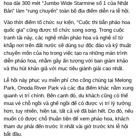
hoa dài 300 mét “Jumbo Wide Starmine số 1 của Nhật
Bản” làm “rung chuyển” toàn bộ địa điểm diễn ra lễ hội.
Vào thời điểm tổ chức sự kiện, “Cuộc thi bắn pháo hoa
quốc gia” cũng được tổ chức song song. Trong cuộc
tranh tài này, các nghệ nhân pháo hoa và nghệ sĩ từ
khắp nơi trên đất nước sẽ dùng sự độc đáo và kỹ thuật
chuyên môn của họ trong việc tạo ra những màn trình
diễn pháo hoa, nhằm gây ấn tượng với ban giám khảo
và thu hút khán giả với mục tiêu giành giải cao nhất.
Lễ hội này phục vụ miễn phí cho công chúng tại Melong
Park, Onoda River Park và các địa điểm khác nằm xung
quanh vị trí chính. Bên cạnh đó, du khách cũng có thể
mua vé chỗ ngồi và ghế ngồi để có được vị trí lý tưởng
hơn, tuy nhiên, hiện tại, tất cả vé đã bán hết. Do đó, nếu
muốn có được chỗ thuận tiện để xem pháo hoa, khách
tham dự phải đến trước ít nhất vài giờ trước khi lễ hội
bắt đầu.