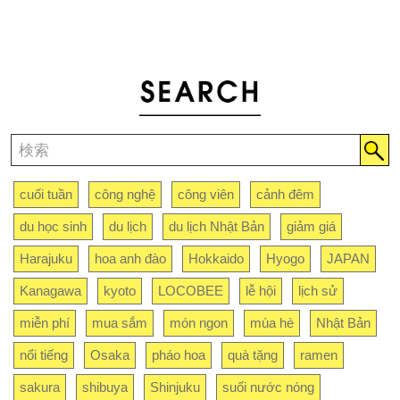
cuối tuần
công nghệ
công viên
cảnh đêm
du học sinh
du lịch
du lịch Nhật Bản
giảm giá
Harajuku
hoa anh đào
Hokkaido
Hyogo
JAPAN
Kanagawa
kyoto
LOCOBEE
lễ hội
lịch sử
miễn phí
mua sắm
món ngon
mùa hè
Nhật Bản
nổi tiếng
Osaka
pháo hoa
quà tặng
ramen
sakura
shibuya
Shinjuku
suối nước nóng