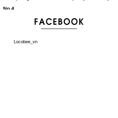
Vua của các loại trái cây: 1 phút bán 8000 quả
“Lạnh xương sống” với ngôi nhà ma ám mở cửa tại
Kyoto Tower
Locobee_vn
“Obon” - Phong tục truyền thống của Nhật Bản
Thông tin cần thiết! Bản đồ nhà vệ sinh Vol.2, Shibuya -
Harajuku
Học phí của các trường Đại học Nhật Bản