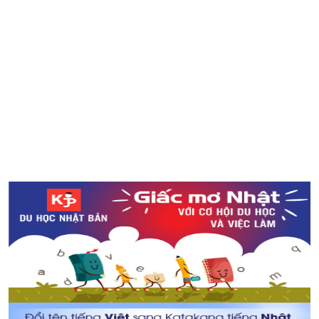
Đến ngôi chùa linh thiêng nhất Nhật Bản “Nanzo-in” ở
Fukuoka để chiêm ngưỡng bức tượng Phật bằng đồng
lớn nhất thế giới
Mức lương tối thiểu của công việc làm thêm bán thời
gian ở mỗi khu vực Nhật Bản