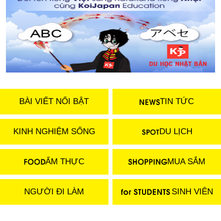
BÀI VIẾT NỔI BẬT
TIN TỨC
KINH NGHIỆM SỐNG
DU LỊCH
ẨM THỰC
MUA SẮM
NGƯỜI ĐI LÀM
SINH VIÊN