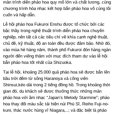
màn trình diễn pháo hoa quy mô lớn và chất lượng, cùng
chương trình hòa nhạc kết hợp bắn pháo hoa vô cùng lôi
cuốn và hấp dẫn.
Lễ hội pháo hoa Fukuroi Enshu được tổ chức bởi các
bậc thầy trong nghệ thuật trình diễn pháo hoa chuyên
nghiệp, nên tất cả các tiêu chí về khía cạnh nghệ thuật,
chủ đề, kỹ thuật, độ an toàn đều được đảm bảo. Nhờ đó,
vào mùa hè hàng năm, thành phố Fukuroi đón hàng ngàn
người đến viếng thăm với mục đích tham dự vào lễ hội
bắn pháo hoa tốt nhất của Shizuoka.
Tại lễ hội, khoảng 25.000 quả pháo hoa sẽ được bắn lên
bầu trời đêm từ sông Haranoya và công viên
Shinsui,kéo dài trong 2 tiếng đồng hồ. Trong khoảng thời
gian đó, du khách sẽ được thưởng thức những màn
pháo hoa với âm nhạc “Japan’s Melody Starmine”; pháo
hoa thay đổi màu sắc tái hiện núi Phú Sĩ, Reiho Fuji-no-
kuni, thác nước hùng vĩ Niagara,..; và đặc biệt là pháo