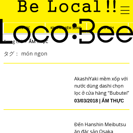
TIN TỨC
KINH NGHIỆM SỐNG
DU LỊCH
Trang chủ
ẨM THỰC
タグ： món ngon
AkashiYaki mềm xốp với
nước dùng dashi chọn
lọc ở cửa hàng “Bubutei”
03/03/2018
ẨM THỰC
Đến Hanshin Meibutsu
ăn đặc sản Osaka