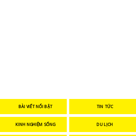
BÀI VIẾT NỔI BẬT
TIN TỨC
KINH NGHIỆM SỐNG
DU LỊCH