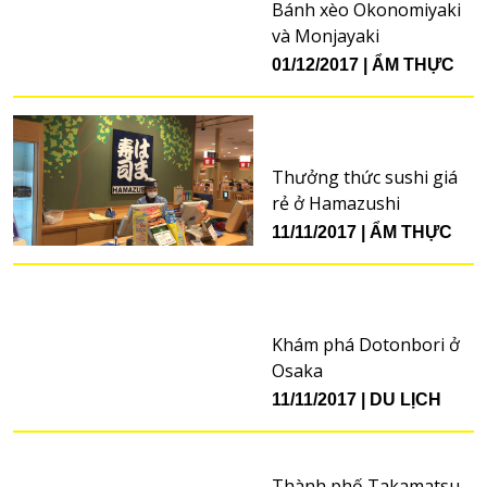
Bánh xèo Okonomiyaki
và Monjayaki
01/12/2017
ẨM THỰC
Thưởng thức sushi giá
rẻ ở Hamazushi
11/11/2017
ẨM THỰC
Khám phá Dotonbori ở
Osaka
11/11/2017
DU LỊCH
Thành phố Takamatsu