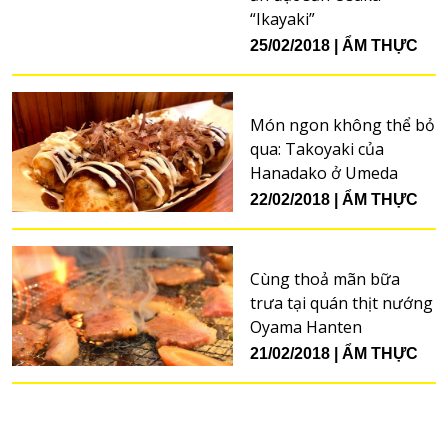
“Ikayaki”
25/02/2018
ẨM THỰC
Món ngon không thể bỏ
qua: Takoyaki của
Hanadako ở Umeda
22/02/2018
ẨM THỰC
Cùng thoả mãn bữa
trưa tại quán thịt nướng
Oyama Hanten
21/02/2018
ẨM THỰC