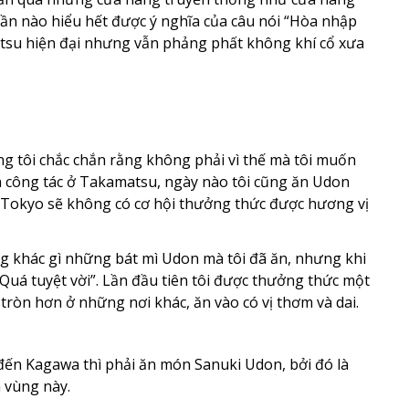
hần nào hiểu hết được ý nghĩa của câu nói “Hòa nhập
tsu hiện đại nhưng vẫn phảng phất không khí cổ xưa
g tôi chắc chắn rằng không phải vì thế mà tôi muốn
n công tác ở Takamatsu, ngày nào tôi cũng ăn Udon
ại Tokyo sẽ không có cơ hội thưởng thức được hương vị
ng khác gì những bát mì Udon mà tôi đã ăn, nhưng khi
 “Quá tuyệt vời”. Lần đầu tiên tôi được thưởng thức một
tròn hơn ở những nơi khác, ăn vào có vị thơm và dai.
 đến Kagawa thì phải ăn món Sanuki Udon, bởi đó là
 vùng này.