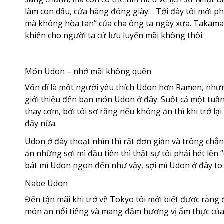
làm con dấu, cửa hàng đóng giày… Tới đây tôi mới p
mà không hòa tan” của cha ông ta ngày xưa. Takama
khiến cho người ta cứ lưu luyến mãi không thôi.
Món Udon – nhớ mãi không quên
Vốn dĩ là một người yêu thích Udon hơn Ramen, nhưn
giới thiệu đến bạn món Udon ở đây. Suốt cả một tuầ
thay cơm, bởi tôi sợ rằng nếu không ăn thì khi trở l
đấy nữa.
Udon ở đây thoạt nhìn thì rất đơn giản và trông chẳ
ăn những sợi mì đầu tiên thì thật sự tôi phải hét lên
bát mì Udon ngon đến như vậy, sợi mì Udon ở đây to 
Nabe Udon
Đến tận mãi khi trở về Tokyo tôi mới biết được rằng
món ăn nổi tiếng và mang đậm hương vị ẩm thực của