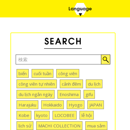
biển
cuối tuần
công viên
công viên tự nhiên
cảnh đêm
du lịch
du lịch ngắn ngày
Enoshima
gifu
Harajuku
Hokkaido
Hyogo
JAPAN
Kobe
kyoto
LOCOBEE
lễ hội
lịch sử
MACHI COLLECTION
mua sắm