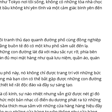
như Tokyo nơi tôi sống, không có những tòa nhà chọc
ột bầu không khí yên tĩnh và một cảm giác bình yên đến
 tôi tranh thủ dạo quanh đường phố cùng đồng nghiệp
 rằng buồn tẻ đó có một khu phố sầm uất đến lạ.
hững con đường lát đá với màu sắc rực rỡ, phía bên
án đủ mọi mặt hàng như quà lưu niệm, quần áo, quán
 phố này, nó không chỉ được trang trí với những bức
ng mà bạn còn có thể bắt gặp được những con đường
iết kế rất độc đáo và đầy sự sáng tạo.
 cổ kính, sự náo nhiệt nhưng vẫn giữ được nét gì đó
 thức một bản nhạc cổ điển du dương phát ra từ những
 thỏa thích mua sắm với những cửa hàng hàng hiệu đầy
 Bản qua những cửa hàng truyền thống như cửa hàng