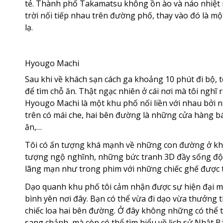
tẻ. Thành phố Takamatsu không ồn ào và náo nhiệt 
trời nối tiếp nhau trên đường phố, thay vào đó là m
lạ.
Hyougo Machi
Sau khi về khách sạn cách ga khoảng 10 phút đi bộ,
để tìm chỗ ăn. Thật ngạc nhiên ở cái nơi mà tôi nghĩ
Hyougo Machi là một khu phố nối liền với nhau bởi n
trên có mái che, hai bên đường là những cửa hàng b
ăn,…
Tôi có ấn tượng khá mạnh về những con đường ở khu
tượng ngộ nghĩnh, những bức tranh 3D đầy sống độ
lãng mạn như trong phim với những chiếc ghế được th
Dạo quanh khu phố tôi cảm nhận được sự hiện đại mà
bình yên nơi đây. Bạn có thể vừa đi dạo vừa thưởng
chiếc loa hai bên đường. Ở đây không những có thể
sang chảnh, mà còn có thể tìm hiểu về lịch sử Nhật