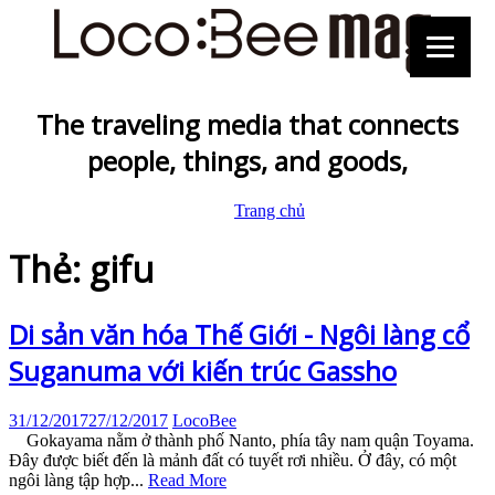
The traveling media that connects
people, things, and goods,
Trang chủ
Thẻ: gifu
Di sản văn hóa Thế Giới - Ngôi làng cổ
Suganuma với kiến trúc Gassho
31/12/2017
27/12/2017
LocoBee
Gokayama nằm ở thành phố Nanto, phía tây nam quận Toyama.
Đây được biết đến là mảnh đất có tuyết rơi nhiều. Ở đây, có một
ngôi làng tập hợp...
Read More