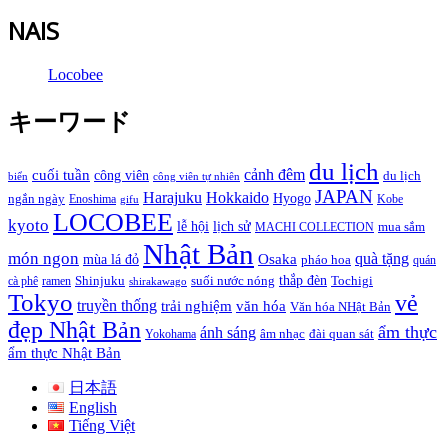
NAIS
Locobee
キーワード
du lịch
cảnh đêm
cuối tuần
công viên
du lịch
biển
công viên tự nhiên
JAPAN
Hokkaido
Harajuku
Hyogo
ngắn ngày
Enoshima
Kobe
gifu
LOCOBEE
kyoto
lễ hội
lịch sử
MACHI COLLECTION
mua sắm
Nhật Bản
món ngon
quà tặng
Osaka
mùa lá đỏ
pháo hoa
quán
thắp đèn
cà phê
ramen
Shinjuku
suối nước nóng
Tochigi
shirakawago
Tokyo
vẻ
truyền thống
trải nghiệm
văn hóa
Văn hóa NHật Bản
đẹp Nhật Bản
ẩm thực
ánh sáng
Yokohama
âm nhạc
đài quan sát
ẩm thực Nhật Bản
日本語
English
Tiếng Việt