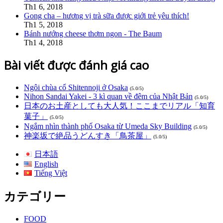
Th1 6, 2018
Gong cha – hương vị trà sữa được giới trẻ yêu thích!
Th1 5, 2018
Bánh nướng cheese thơm ngon - The Baum
Th1 4, 2018
Bài viết được đánh giá cao
Ngôi chùa cổ Shitennoji ở Osaka
(5.0/5)
Nihon Sandai Yakei - 3 kì quan về đêm của Nhật Bản
(5.0/5)
日本のお土産としても大人気！ここまでリアル「知育
菓子」
(5.0/5)
Ngắm nhìn thành phố Osaka từ Umeda Sky Building
(5.0/5)
神楽坂で絶品うどんすき「鳥茶屋」
(5.0/5)
日本語
English
Tiếng Việt
カテゴリー
FOOD