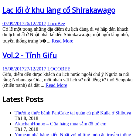
Lạc lối ở khu làng cổ Shirakawago
07/09/2017
26/12/2017
LocoBee
Có lẽ một trong những địa điểm du lịch đáng đi và hấp dẫn khách
du lịch nhất ở Nhật phải kể đến Shirakawa-go, một ngôi làng nhỏ,
truyền thống trưng b�...
Read More
Vol.2 - Tỉnh Gifu
15/08/2017
27/12/2017
LOCOBEE
Gifu, điểm đến được khách du lịch nước ngoài chú ý Người ta nói
rằng Nobunaga Oda, một nhân vật lịch sử nổi tiếng từ thời Sengoku
(chiến tranh) đã đặt ...
Read More
Latest Posts
Thưởng thức bánh PanCake tại quán cà phê Kaila ở Shibuya
Th1 8, 2018
AkachanHonpo – Cửa hàng mua sắm đồ trẻ em
Th1 7, 2018
Yumean nhà hàng kiểu Nhật với những món ăn truyền thống