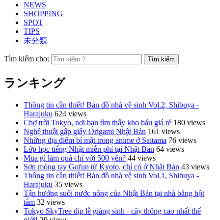
NEWS
SHOPPING
SPOT
TIPS
未分類
Tìm kiếm cho:
ランキング
Thông tin cần thiết! Bản đồ nhà vệ sinh Vol.2, Shibuya -
Harajuku
624 views
Chợ trời Tokyo, nơi bạn tìm thấy kho báu giá rẻ
180 views
Nghệ thuật gấp giấy Origami Nhật Bản
161 views
Những địa điểm bí mật trong anime ở Saitama
76 views
Lớp học tiếng Nhật miễn phí tại Nhật Bản
64 views
Mua gì làm quà chỉ với 500 yên?
44 views
Sơn móng tay Gofun từ Kyoto, chỉ có ở Nhật Bản
43 views
Thông tin cần thiết! Bản đồ nhà vệ sinh Vol.1, Shibuya -
Harajuku
35 views
Tận hưởng suối nước nóng của Nhật Bản tại nhà bằng bột
tắm
32 views
Tokyo SkyTree dịp lễ giáng sinh - cây thông cao nhất thế
giới!
29 views