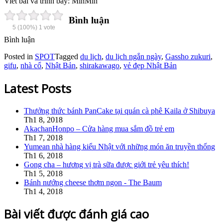
Viết bài và trình bày: MinMin
Bình luận
5
(100%)
1
vote
Bình luận
Posted in
SPOT
Tagged
du lịch
,
du lịch ngắn ngày
,
Gassho zukuri
,
gifu
,
nhà cổ
,
Nhật Bản
,
shirakawago
,
vẻ đẹp Nhật Bản
Latest Posts
Thưởng thức bánh PanCake tại quán cà phê Kaila ở Shibuya
Th1 8, 2018
AkachanHonpo – Cửa hàng mua sắm đồ trẻ em
Th1 7, 2018
Yumean nhà hàng kiểu Nhật với những món ăn truyền thống
Th1 6, 2018
Gong cha – hương vị trà sữa được giới trẻ yêu thích!
Th1 5, 2018
Bánh nướng cheese thơm ngon - The Baum
Th1 4, 2018
Bài viết được đánh giá cao