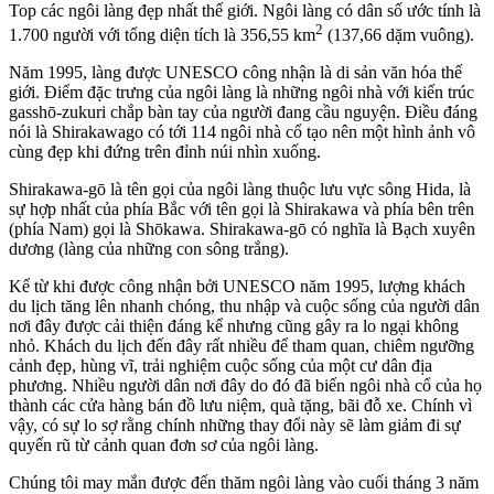
Top các ngôi làng đẹp nhất thế giới. Ngôi làng có dân số ước tính là
2
1.700 người với tổng diện tích là 356,55 km
(137,66 dặm vuông).
Năm 1995, làng được UNESCO công nhận là di sản văn hóa thế
giới. Điểm đặc trưng của ngôi làng là những ngôi nhà với kiến trúc
gasshō-zukuri chắp bàn tay của người đang cầu nguyện. Điều đáng
nói là Shirakawago có tới 114 ngôi nhà cổ tạo nên một hình ảnh vô
cùng đẹp khi đứng trên đỉnh núi nhìn xuống.
Shirakawa-gō là tên gọi của ngôi làng thuộc lưu vực sông Hida, là
sự hợp nhất của phía Bắc với tên gọi là Shirakawa và phía bên trên
(phía Nam) gọi là Shōkawa. Shirakawa-gō có nghĩa là Bạch xuyên
dương (làng của những con sông trắng).
Kể từ khi được công nhận bởi UNESCO năm 1995, lượng khách
du lịch tăng lên nhanh chóng, thu nhập và cuộc sống của người dân
nơi đây được cải thiện đáng kể nhưng cũng gây ra lo ngại không
nhỏ. Khách du lịch đến đây rất nhiều để tham quan, chiêm ngưỡng
cảnh đẹp, hùng vĩ, trải nghiệm cuộc sống của một cư dân địa
phương. Nhiều người dân nơi đây do đó đã biến ngôi nhà cổ của họ
thành các cửa hàng bán đồ lưu niệm, quà tặng, bãi đỗ xe. Chính vì
vậy, có sự lo sợ rằng chính những thay đổi này sẽ làm giảm đi sự
quyến rũ từ cảnh quan đơn sơ của ngôi làng.
Chúng tôi may mắn được đến thăm ngôi làng vào cuối tháng 3 năm