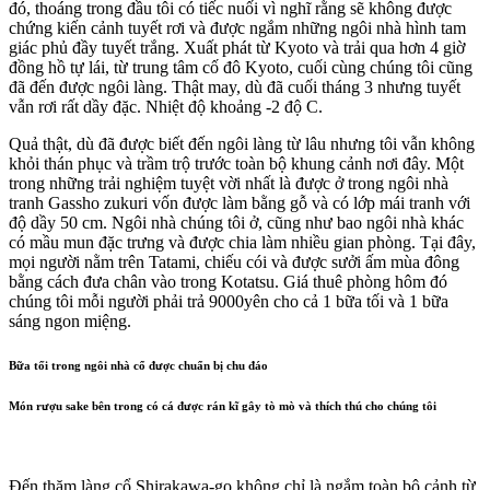
đó, thoáng trong đầu tôi có tiếc nuối vì nghĩ rằng sẽ không được
chứng kiến cảnh tuyết rơi và được ngắm những ngôi nhà hình tam
giác phủ đầy tuyết trắng. Xuất phát từ Kyoto và trải qua hơn 4 giờ
đồng hồ tự lái, từ trung tâm cố đô Kyoto, cuối cùng chúng tôi cũng
đã đến được ngôi làng. Thật may, dù đã cuối tháng 3 nhưng tuyết
vẫn rơi rất dầy đặc. Nhiệt độ khoảng -2 độ C.
Quả thật, dù đã được biết đến ngôi làng từ lâu nhưng tôi vẫn không
khỏi thán phục và trầm trộ trước toàn bộ khung cảnh nơi đây. Một
trong những trải nghiệm tuyệt vời nhất là được ở trong ngôi nhà
tranh Gassho zukuri vốn được làm bằng gỗ và có lớp mái tranh với
độ dầy 50 cm. Ngôi nhà chúng tôi ở, cũng như bao ngôi nhà khác
có mầu mun đặc trưng và được chia làm nhiều gian phòng. Tại đây,
mọi người nằm trên Tatami, chiếu cói và được sưởi ấm mùa đông
bằng cách đưa chân vào trong Kotatsu. Giá thuê phòng hôm đó
chúng tôi mỗi người phải trả 9000yên cho cả 1 bữa tối và 1 bữa
sáng ngon miệng.
Bữa tối trong ngôi nhà cổ được chuẩn bị chu đáo
Món rượu sake bên trong có cá được rán kĩ gây tò mò và thích thú cho chúng tôi
Đến thăm làng cổ Shirakawa-go không chỉ là ngắm toàn bộ cảnh từ