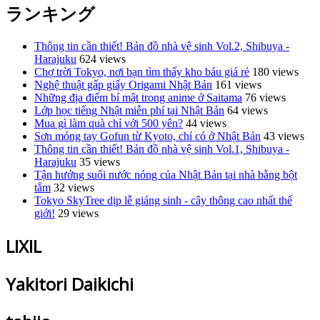
ランキング
Thông tin cần thiết! Bản đồ nhà vệ sinh Vol.2, Shibuya -
Harajuku
624 views
Chợ trời Tokyo, nơi bạn tìm thấy kho báu giá rẻ
180 views
Nghệ thuật gấp giấy Origami Nhật Bản
161 views
Những địa điểm bí mật trong anime ở Saitama
76 views
Lớp học tiếng Nhật miễn phí tại Nhật Bản
64 views
Mua gì làm quà chỉ với 500 yên?
44 views
Sơn móng tay Gofun từ Kyoto, chỉ có ở Nhật Bản
43 views
Thông tin cần thiết! Bản đồ nhà vệ sinh Vol.1, Shibuya -
Harajuku
35 views
Tận hưởng suối nước nóng của Nhật Bản tại nhà bằng bột
tắm
32 views
Tokyo SkyTree dịp lễ giáng sinh - cây thông cao nhất thế
giới!
29 views
LIXIL
Yakitori Daikichi