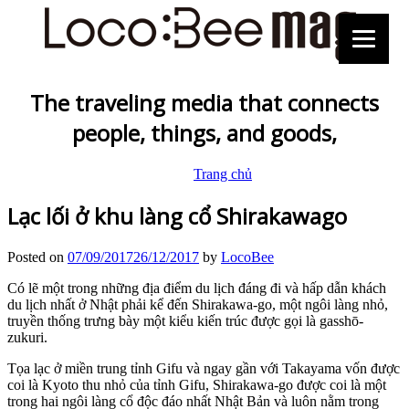
The traveling media that connects
people, things, and goods,
Trang chủ
Lạc lối ở khu làng cổ Shirakawago
Posted on
07/09/2017
26/12/2017
by
LocoBee
Có lẽ một trong những địa điểm du lịch đáng đi và hấp dẫn khách
du lịch nhất ở Nhật phải kể đến Shirakawa-go, một ngôi làng nhỏ,
truyền thống trưng bày một kiểu kiến ​​trúc được gọi là gasshō-
zukuri.
Tọa lạc ở miền trung tỉnh Gifu và ngay gần với Takayama vốn được
coi là Kyoto thu nhỏ của tỉnh Gifu, Shirakawa-go được coi là một
trong hai ngôi làng cổ độc đáo nhất Nhật Bản và luôn nằm trong