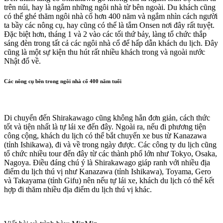
trên núi, hay là ngắm những ngôi nhà từ bên ngoài. Du khách cũng
có thể ghé thăm ngôi nhà cổ hơn 400 năm và ngắm nhìn cách người
ta bầy các nông cụ, hay cũng có thể là tắm Onsen nơi đây rất tuyệt.
Đặc biệt hơn, tháng 1 và 2 vào các tối thứ bảy, làng tổ chức thắp
sáng đèn trong tất cả các ngôi nhà cổ để hấp dẫn khách du lịch. Đây
cũng là một sự kiện thu hút rất nhiều khách trong và ngoài nước
Nhật đổ về.
Các nông cụ bên trong ngôi nhà cổ 400 năm tuổi
Di chuyển đến Shirakawago cũng không hẳn đơn giản, cách thức
tốt và tiện nhất là tự lái xe đến đây. Ngoài ra, nếu đi phương tiện
công cộng, khách du lịch có thể bắt chuyến xe bus từ Kanazawa
(tỉnh Ishikawa), đi và về trong ngày được. Các công ty du lịch cũng
tổ chức nhiều tour đến đây từ các thành phố lớn như Tokyo, Osaka,
Nagoya. Điều đáng chú ý là Shirakawago giáp ranh với nhiều địa
điểm du lịch thú vị như Kanazawa (tỉnh Ishikawa), Toyama, Gero
và Takayama (tỉnh Gifu) nên nếu tự lái xe, khách du lịch có thể kết
hợp đi thăm nhiều địa điểm du lịch thú vị khác.