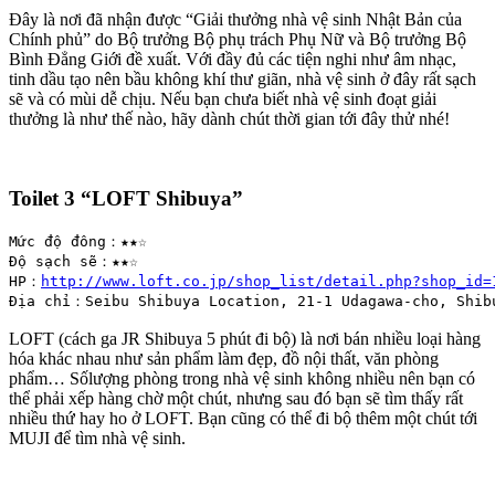
Đây là nơi đã nhận được “Giải thưởng nhà vệ sinh Nhật Bản của
Chính phủ” do Bộ trưởng Bộ phụ trách Phụ Nữ và Bộ trưởng Bộ
Bình Đẳng Giới đề xuất. Với đầy đủ các tiện nghi như âm nhạc,
tinh dầu tạo nên bầu không khí thư giãn, nhà vệ sinh ở đây rất sạch
sẽ và có mùi dễ chịu. Nếu bạn chưa biết nhà vệ sinh đoạt giải
thưởng là như thế nào, hãy dành chút thời gian tới đây thử nhé!
Toilet 3 “
LOFT Shibuya”
Mức độ đông：★★☆

Độ sạch sẽ：★★☆

HP：
http://www.loft.co.jp/shop_list/detail.php?shop_id=
Địa chỉ：Seibu Shibuya Location, 21-1 Udagawa-cho, Shib
LOFT (cách ga JR Shibuya 5 phút đi bộ) là nơi bán nhiều loại hàng
hóa khác nhau như sản phẩm làm đẹp, đồ nội thất, văn phòng
phẩm… Sốlượng phòng trong nhà vệ sinh không nhiều nên bạn có
thể phải xếp hàng chờ một chút, nhưng sau đó bạn sẽ tìm thấy rất
nhiều thứ hay ho ở LOFT. Bạn cũng có thể đi bộ thêm một chút tới
MUJI để tìm nhà vệ sinh.