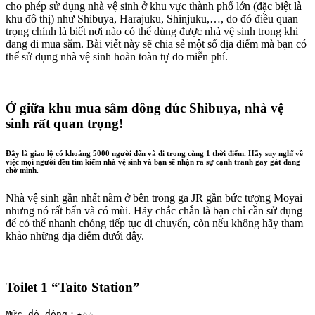
cho phép sử dụng nhà vệ sinh ở khu vực thành phố lớn (đặc biệt là
khu đô thị) như Shibuya, Harajuku, Shinjuku,…, do đó điều quan
trọng chính là biết nơi nào có thể dùng được nhà vệ sinh trong khi
đang đi mua sắm. Bài viết này sẽ chia sẻ một số địa điểm mà bạn có
thể sử dụng nhà vệ sinh hoàn toàn tự do miễn phí.
Ở giữa khu mua sắm đông đúc Shibuya, nhà vệ
sinh rất quan trọng!
Đây là giao lộ có khoảng 5000 người đến và đi trong cùng 1 thời điểm. Hãy suy nghĩ về
việc mọi người đều tìm kiếm nhà vệ sinh và bạn sẽ nhận ra sự cạnh tranh gay gắt đang
chờ mình.
Nhà vệ sinh gần nhất nằm ở bên trong ga JR gần bức tượng Moyai
nhưng nó rất bẩn và có mùi. Hãy chắc chắn là bạn chỉ cần sử dụng
để có thể nhanh chóng tiếp tục di chuyển, còn nếu không hãy tham
khảo những địa điểm dưới đây.
Toilet 1 “Taito Station”
Mức độ đông：★☆☆
