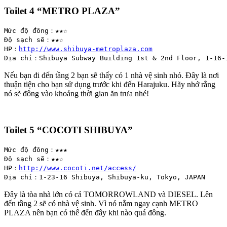
Toilet 4 “
METRO PLAZA”
Mức độ đông：★★☆

Độ sạch sẽ：★★☆

HP：
http://www.shibuya-metroplaza.com
Địa chỉ：Shibuya Subway Building 1st & 2nd Floor, 1-16-
Nếu bạn đi đến tầng 2 bạn sẽ thấy có 1 nhà vệ sinh nhỏ. Đây là nơi
thuận tiện cho bạn sử dụng trước khi đến Harajuku. Hãy nhớ rằng
nó sẽ đông vào khoảng thời gian ăn trưa nhé!
Toilet 5 “
COCOTI SHIBUYA”
Mức độ đông：★★★

Độ sạch sẽ：★★☆

HP：
http://www.cocoti.net/access/
Địa chỉ：1-23-16 Shibuya, Shibuya-ku, Tokyo, JAPAN
Đây là tòa nhà lớn có cả TOMORROWLAND và DIESEL. Lên
đến tầng 2 sẽ có nhà vệ sinh. Vì nó nằm ngay cạnh METRO
PLAZA nên bạn có thể đến đây khi nào quá đông.