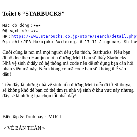
Toilet 6 “
STARBUCKS”
Mức độ đông：★★★

Độ sạch sẽ：★★★

HP：
https://www.starbucks.co.jp/store/search/detail.php
Địa chỉ：JPR Harajuku Building, 6-17-11 Jingumae, Shibu
Cuối cùng là nơi mà mọi người đều yêu thích, Starbucks. Nếu bạn
đi bộ dọc theo Harajuku trên đường Meiji bạn sẽ thấy Starbucks.
Nhà vệ sinh ở đây có hệ thống mã code nên để sử dụng bạn cần hỏi
nhân viên mã này. Nếu không có mã code bạn sẽ không thể vào
đâu!
Trên đây là những nhà vệ sinh trên đường Meiji nếu đi từ Shibuya,
sẽ không khó để bạn có thể tìm ra nhà vệ sinh ở khu vực này nhưng
đây sẽ là những lựa chọn tốt nhất đấy!
Biên tập & Trình bày：MUGI
＜VỀ BẢN THÂN＞