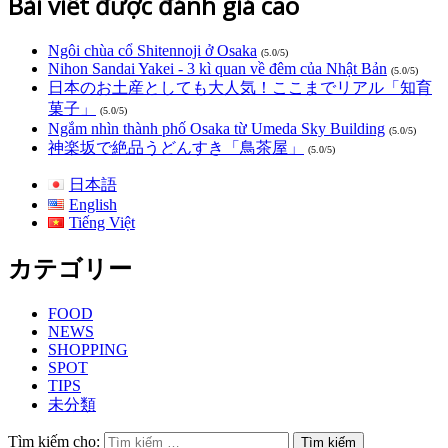
Bài viết được đánh giá cao
Ngôi chùa cổ Shitennoji ở Osaka
(5.0/5)
Nihon Sandai Yakei - 3 kì quan về đêm của Nhật Bản
(5.0/5)
日本のお土産としても大人気！ここまでリアル「知育
菓子」
(5.0/5)
Ngắm nhìn thành phố Osaka từ Umeda Sky Building
(5.0/5)
神楽坂で絶品うどんすき「鳥茶屋」
(5.0/5)
日本語
English
Tiếng Việt
カテゴリー
FOOD
NEWS
SHOPPING
SPOT
TIPS
未分類
Tìm kiếm cho: