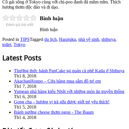
Cô gái sống ở Tokyo cùng với chi-poo đanh đá mũm mĩm. Thích
hương thơm độc đáo và đi dạo.
Bình luận
Đánh giá bài viết!
Bình luận
Posted in
TIPS
Tagged
du lịch
,
Harajuku
,
nhà vệ sinh
,
shibuya
,
toilet
,
Tokyo
Latest Posts
Thưởng thức bánh PanCake tại quán cà phê Kaila ở Shibuya
Th1 8, 2018
AkachanHonpo – Cửa hàng mua sắm đồ trẻ em
Th1 7, 2018
Yumean nhà hàng kiểu Nhật với những món ăn truyền thống
Th1 6, 2018
Gong cha – hương vị trà sữa được giới trẻ yêu thích!
Th1 5, 2018
Bánh nướng cheese thơm ngon - The Baum
Th1 4, 2018