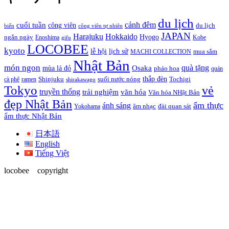
du lịch
cảnh đêm
cuối tuần
công viên
du lịch
biển
công viên tự nhiên
JAPAN
Hokkaido
Harajuku
Hyogo
ngắn ngày
Enoshima
Kobe
gifu
LOCOBEE
kyoto
lễ hội
lịch sử
MACHI COLLECTION
mua sắm
Nhật Bản
món ngon
quà tặng
Osaka
mùa lá đỏ
pháo hoa
quán
thắp đèn
cà phê
ramen
Shinjuku
suối nước nóng
Tochigi
shirakawago
Tokyo
vẻ
truyền thống
trải nghiệm
văn hóa
Văn hóa NHật Bản
đẹp Nhật Bản
ẩm thực
ánh sáng
Yokohama
âm nhạc
đài quan sát
ẩm thực Nhật Bản
日本語
English
Tiếng Việt
locobee copyright