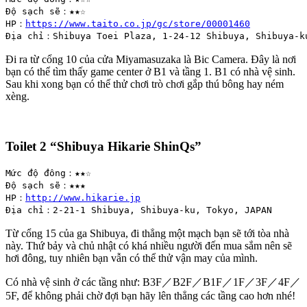
Độ sạch sẽ：★★☆

HP：
https://www.taito.co.jp/gc/store/00001460
Địa chỉ：Shibuya Toei Plaza, 1-24-12 Shibuya, Shibuya-k
Đi ra từ cổng 10 của cửa Miyamasuzaka là Bic Camera. Đây là nơi
bạn có thể tìm thấy game center ở B1 và tầng 1. B1 có nhà vệ sinh.
Sau khi xong bạn có thể thử chơi trò chơi gắp thú bông hay ném
xèng.
Toilet 2 “Shibuya Hikarie S
hinQs”
Mức độ đông：★★☆

Độ sạch sẽ：★★★

HP：
http://www.hikarie.jp
Địa chỉ：2-21-1 Shibuya, Shibuya-ku, Tokyo, JAPAN
Từ cổng 15 của ga Shibuya, đi thẳng một mạch bạn sẽ tới tòa nhà
này. Thứ bảy và chủ nhật có khá nhiều người đến mua sắm nên sẽ
hơi đông, tuy nhiên bạn vẫn có thể thử vận may của mình.
Có nhà vệ sinh ở các tầng như: B3F／B2F／B1F／1F／3F／4F／
5F, để không phải chờ đợi bạn hãy lên thẳng các tầng cao hơn nhé!