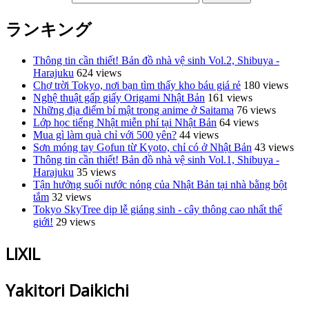
ランキング
Thông tin cần thiết! Bản đồ nhà vệ sinh Vol.2, Shibuya -
Harajuku
624 views
Chợ trời Tokyo, nơi bạn tìm thấy kho báu giá rẻ
180 views
Nghệ thuật gấp giấy Origami Nhật Bản
161 views
Những địa điểm bí mật trong anime ở Saitama
76 views
Lớp học tiếng Nhật miễn phí tại Nhật Bản
64 views
Mua gì làm quà chỉ với 500 yên?
44 views
Sơn móng tay Gofun từ Kyoto, chỉ có ở Nhật Bản
43 views
Thông tin cần thiết! Bản đồ nhà vệ sinh Vol.1, Shibuya -
Harajuku
35 views
Tận hưởng suối nước nóng của Nhật Bản tại nhà bằng bột
tắm
32 views
Tokyo SkyTree dịp lễ giáng sinh - cây thông cao nhất thế
giới!
29 views
LIXIL
Yakitori Daikichi