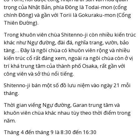
trọng của Nhật Bản, phía Đông là Todai-mon (cổng
chính Đông) và gần với Torii là Gokuraku-mon (Cổng
Thiên Đường).
Trong khuôn viên chùa Shitenno-ji còn nhiều kiến trúc
khác như Ngự đường, đài đá, nghĩa trang, vườn, bảo
tàng… Đây là ngôi chùa có khuôn viên rộng và nhiều
kiến trúc cổ rất đáng xem, ngoài ra ngôi chùa còn ở vị
trí khá trung tâm của thành phố Osaka, rất gần với
công viên và sở thú nổi tiếng.
Shitenno-ji bán một số đồ lưu niệm vào ngày 21 mỗi
tháng.
Thời gian viếng Ngự đường, Garan trung tâm và
khuôn viên chùa khác nhau tùy theo thời điểm trong
năm.
Tháng 4 đến tháng 9 là 8:30 đến 16:30