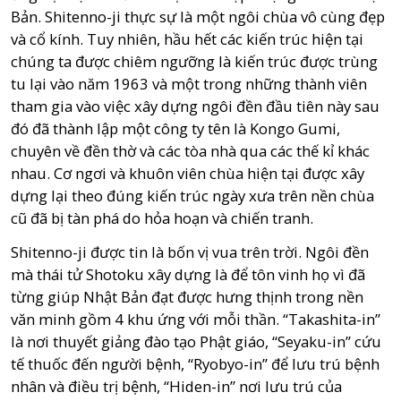
Bản. Shitenno-ji thực sự là một ngôi chùa vô cùng đẹp
và cổ kính. Tuy nhiên, hầu hết các kiến trúc hiện tại
chúng ta được chiêm ngưỡng là kiến trúc được trùng
tu lại vào năm 1963 và một trong những thành viên
tham gia vào việc xây dựng ngôi đền đầu tiên này sau
đó đã thành lập một công ty tên là Kongo Gumi,
chuyên về đền thờ và các tòa nhà qua các thế kỉ khác
nhau. Cơ ngơi và khuôn viên chùa hiện tại được xây
dựng lại theo đúng kiến trúc ngày xưa trên nền chùa
cũ đã bị tàn phá do hỏa hoạn và chiến tranh.
Shitenno-ji được tin là bốn vị vua trên trời. Ngôi đền
mà thái tử Shotoku xây dựng là để tôn vinh họ vì đã
từng giúp Nhật Bản đạt được hưng thịnh trong nền
văn minh gồm 4 khu ứng với mỗi thần. “Takashita-in”
là nơi thuyết giảng đào tạo Phật giáo, “Seyaku-in” cứu
tế thuốc đến người bệnh, “Ryobyo-in” để lưu trú bệnh
nhân và điều trị bệnh, “Hiden-in” nơi lưu trú của