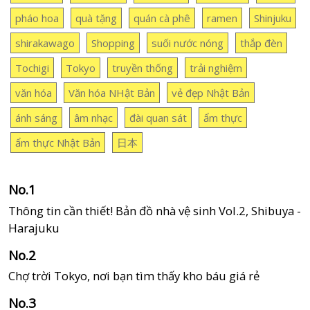
pháo hoa
quà tặng
quán cà phê
ramen
Shinjuku
shirakawago
Shopping
suối nước nóng
thắp đèn
Tochigi
Tokyo
truyền thống
trải nghiệm
văn hóa
Văn hóa NHật Bản
vẻ đẹp Nhật Bản
ánh sáng
âm nhạc
đài quan sát
ẩm thực
ẩm thực Nhật Bản
日本
Thông tin cần thiết! Bản đồ nhà vệ sinh Vol.2, Shibuya -
Harajuku
Chợ trời Tokyo, nơi bạn tìm thấy kho báu giá rẻ