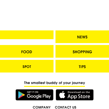
Mua gì làm quà chỉ với 500 yên?
Một bức tranh toàn cảnh lớn từ Kitakyushu! Đài quan
sát núi Sarakura-nơi có thể quan sát cảnh đêm các nhà
máy!