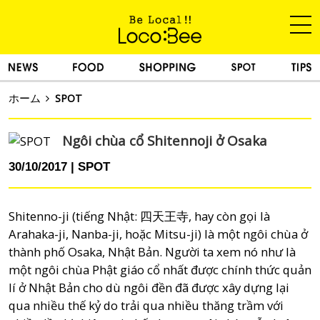
ホーム
SPOT
Ngôi chùa cổ Shitennoji ở Osaka
30/10/2017
SPOT
Shitenno-ji (tiếng Nhật: 四天王寺, hay còn gọi là
Arahaka-ji, Nanba-ji, hoặc Mitsu-ji) là một ngôi chùa ở
thành phố Osaka, Nhật Bản. Người ta xem nó như là
một ngôi chùa Phật giáo cổ nhất được chính thức quản
lí ở Nhật Bản cho dù ngôi đền đã được xây dựng lại
qua nhiều thế kỷ do trải qua nhiều thăng trầm với