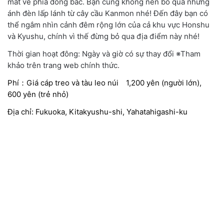
mắt về phía đông bắc. Bạn cũng không nên bỏ qua những
ánh đèn lấp lánh từ cây cầu Kanmon nhé! Đến đây bạn có
thể ngắm nhìn cảnh đêm rộng lớn của cả khu vực Honshu
và Kyushu, chính vì thế đừng bỏ qua địa điểm này nhé!
Thời gian hoạt đông: Ngày và giờ có sự thay đổi ※Tham
khảo trên trang web chính thức.
Phí：Giá cáp treo và tàu leo núi 1,200 yên (người lớn),
600 yên (trẻ nhỏ)
Địa chỉ: Fukuoka, Kitakyushu-shi, Yahatahigashi-ku