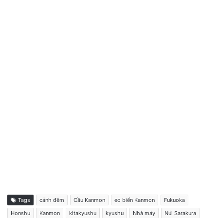
Tags
cảnh đêm
Cầu Kanmon
eo biển Kanmon
Fukuoka
Honshu
Kanmon
kitakyushu
kyushu
Nhà máy
Núi Sarakura