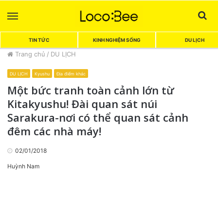
Menu
Sea
TIN TỨC
KINH NGHIỆM SỐNG
DU LỊCH
Trang chủ
/
DU LỊCH
DU LỊCH
Kyushu
Địa điểm khác
Một bức tranh toàn cảnh lớn từ
Kitakyushu! Đài quan sát núi
Sarakura-nơi có thể quan sát cảnh
đêm các nhà máy!
02/01/2018
Huỳnh Nam