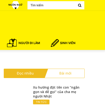
Search
for
NGƯỜI ĐI LÀM
SINH VIÊN
Đọc nhiều
Bài mới
Xu hướng đặt tên con “ngắn
gọn và dễ gọi” của cha mẹ
người Nhật
TIN TỨC